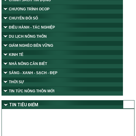
CHÍNH SÁCH TÍN DỤNG
CHƯƠNG TRÌNH OCOP
CHUYỂN ĐỔI SỐ
ĐIỀU HÀNH - TÁC NGHIỆP
DU LỊCH NÔNG THÔN
GIẢM NGHÈO BỀN VỮNG
KINH TẾ
NHÀ NÔNG CẦN BIẾT
SÁNG - XANH - SẠCH - ĐẸP
THỜI SỰ
TIN TỨC NÔNG THÔN MỚI
TIN TIÊU ĐIỂM