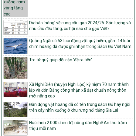
vụ xây dựng nông thôn mới giai đoạn 2026 – 2030
Quyết định số 16/2026/QĐ-TTg
Quy định nguyên tắc, tiêu chí, định mức phân bổ ngân sách trung
Dự báo ‘nóng’ về cung cầu gạo 2024/25: Sản lượng và
ương và tỉ lệ vốn đối ứng ngân sách của địa phương thực hiện
nhu cầu đều tăng, cơ hội nào cho gạo Việt?
Chương trình mục tiêu quốc gia xây dựng nông thôn mới, giảm
nghèo bền vững và phát triển kinh tế – xã hội vùng đồng bào dân
Quảng Ngãi có 53 loài động vật quý hiếm, gồm 14 loài
tộc thiểu số và miền núi giai đoạn 2026 – 2030
chim hoang dã được ghi nhận trong Sách Đỏ Việt Nam
1451/QĐ-UBND
Phê duyệt danh sách các xã thuộc nhóm 1, nhóm 2, nhóm 3
Tre tứ quý giúp đồi cằn ‘đẻ ra tiền’
trong xây dựng nông thôn mới giai đoạn 2026-2030 trên địa bàn
tỉnh Nghệ An
103/PTNT-NTM
Về việc đăng ký thực hiện Dự án liên kết theo chuỗi giá trị thuộc
Xã Nghi Diên (huyện Nghi Lộc) kỷ niệm 70 năm thành
Dự án 2 – Chương trình Mục tiêu quốc gia Giảm nghèo bền vững
lập và đón Bằng công nhận xã đạt chuẩn nông thôn
giai đoạn 2021-2025 được kéo dài sang năm 2026
mới nâng cao
827/QĐ-BNNMT
Đàn động vật hoang dã có tên trong sách Đỏ hay ngồi
trên cây nhìn xuống ở khu rừng nổi tiếng Gia Lai
Quyết định Ban hành Kế hoạch triển khai thực hiện Chương trình
mục tiêu quốc gia xây dựng nông thôn mới, giảm nghèo bền
vững và phát triển kinh tế – xã hội vùng đồng bào dân tộc thiểu
Nuôi hơn 2.000 chim trĩ, nông dân Nghệ An thu trăm
số và miền núi giai đoạn 2026-2035, giai đoạn I: Từ năm 2026
triệu mỗi năm
đến năm 2030