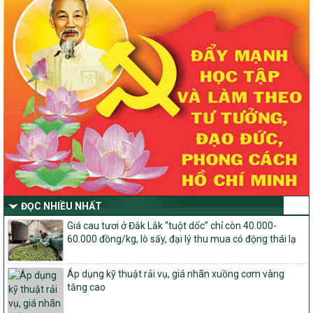
nông thôn mới, giảm nghèo bền vững và phát triển kinh tế – xã
hội vùng đồng bào dân tộc thiểu số và miền núi giai đoạn 2026 –
2030 trên địa bàn tỉnh Nghệ An
Quyết định số 2490/QĐ-UBND
Về việc thành lập Ban Chỉ đạo Chương trình mục tiều quốc gia xây
dựng nông thôn mới, giảm nghèo bền vững và phát triển kinh tế –
xã hội vùng đồng bào dân tộc thiểu số và miền núi giai đoạn 2026
-2030 tỉnh Nghệ An
Thông tư Số 23/2026/TT-BNNMT
Thông tư Hướng dẫn thực hiện một số nội dung Chương trình
mục tiêu quốc gia xây dựng nông thôn mới, giảm nghèo bền
vững và phát triển kinh tế – xã hội vùng đồng bào dân tộc thiểu
số và miền núi giai đoạn 2026-2030 thuộc phạm vi quản lý nhà
nước của Bộ Nông nghiệp và Môi trường
ĐỌC NHIỀU NHẤT
Quyết định số: 26/2026/QĐ-TTg
Giá cau tươi ở Đắk Lắk “tuột dốc” chỉ còn 40.000-
Quyết định ban hành Bộ tiêu chí và quy trình đánh giá, phân hạng
60.000 đồng/kg, lò sấy, đại lý thu mua có động thái lạ
sản phẩm Mỗi xã một sản phẩm
số: 19/2026/QĐ-TTg
Áp dụng kỹ thuật rải vụ, giá nhãn xuồng cơm vàng
Quy định điều kiện, trình tự, thủ tục, hồ sơ xét, công nhận, công bố
tăng cao
và thu hồi quyết định công nhận xã đạt chuẩn nông thôn mới, xã
đạt nông thôn mới hiện đại và tỉnh, thành phố hoàn thành nhiệm