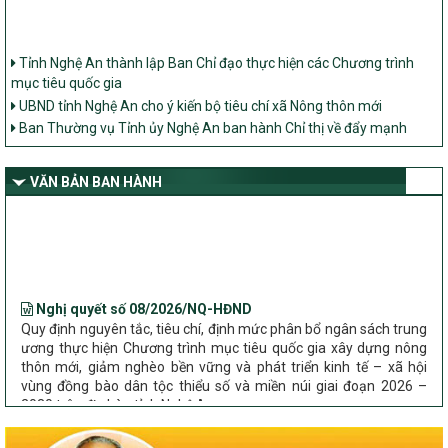
Tỉnh Nghệ An thành lập Ban Chỉ đạo thực hiện các Chương trình
mục tiêu quốc gia
UBND tỉnh Nghệ An cho ý kiến bộ tiêu chí xã Nông thôn mới
Ban Thường vụ Tỉnh ủy Nghệ An ban hành Chỉ thị về đẩy mạnh
thực hiện Chương trình mục tiêu quốc gia xây dựng nông thôn mới,
giảm nghèo bền vững và phát triển kinh tế – xã hội vùng đồng bào
dân tộc thiểu số và miền núi giai đoạn 2026 – 2030 trên địa bàn tỉnh
VĂN BẢN BAN HÀNH
Nghệ An
Bộ Dân tộc và Tôn giáo làm việc với UBND tỉnh về tình hình thực
hiện các Chương trình mục tiêu quốc gia trên địa bàn
Nghị quyết số 08/2026/NQ-HĐND
Quy định nguyên tắc, tiêu chí, định mức phân bổ ngân sách trung
ương thực hiện Chương trình mục tiêu quốc gia xây dựng nông
thôn mới, giảm nghèo bền vững và phát triển kinh tế – xã hội
vùng đồng bào dân tộc thiểu số và miền núi giai đoạn 2026 –
2030 trên địa bàn tỉnh Nghệ An
Chỉ Thị số 22-CT/TU
về đẩy mạnh thực hiện Chương trình mục tiêu quốc gia xây dựng