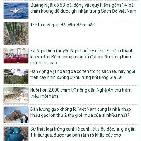
tộc thiểu số và miền núi giai đoạn 2026 – 2030
Quảng Ngãi có 53 loài động vật quý hiếm, gồm 14 loài
1451/QĐ-UBND
chim hoang dã được ghi nhận trong Sách Đỏ Việt Nam
Phê duyệt danh sách các xã thuộc nhóm 1, nhóm 2, nhóm 3
trong xây dựng nông thôn mới giai đoạn 2026-2030 trên địa bàn
Tre tứ quý giúp đồi cằn ‘đẻ ra tiền’
tỉnh Nghệ An
103/PTNT-NTM
Về việc đăng ký thực hiện Dự án liên kết theo chuỗi giá trị thuộc
Dự án 2 – Chương trình Mục tiêu quốc gia Giảm nghèo bền vững
Xã Nghi Diên (huyện Nghi Lộc) kỷ niệm 70 năm thành
giai đoạn 2021-2025 được kéo dài sang năm 2026
lập và đón Bằng công nhận xã đạt chuẩn nông thôn
mới nâng cao
827/QĐ-BNNMT
Đàn động vật hoang dã có tên trong sách Đỏ hay ngồi
Quyết định Ban hành Kế hoạch triển khai thực hiện Chương trình
trên cây nhìn xuống ở khu rừng nổi tiếng Gia Lai
mục tiêu quốc gia xây dựng nông thôn mới, giảm nghèo bền
vững và phát triển kinh tế – xã hội vùng đồng bào dân tộc thiểu
số và miền núi giai đoạn 2026-2035, giai đoạn I: Từ năm 2026
Nuôi hơn 2.000 chim trĩ, nông dân Nghệ An thu trăm
đến năm 2030
triệu mỗi năm
14/2026/TT-BNNMT
Bán lượng gạo khổng lồ, Việt Nam cũng là nhà nhập
Hướng dẫn thực hiện một số nội dung tiêu chí, điều kiện thuộc Bộ
khẩu gạo lớn thứ 2 thế giới, mua của ai nhiều nhất?
tiêu chí quốc gia về nông thôn mới giai đoạn 2026 – 2030 thuộc
phạm vi quản lý nhà nước của Bộ Nông nghiệp và Môi trường
Sự thật loại trứng xanh lè xanh lét siêu độc, lạ, giá gần
417/QĐ-BNNMT
1 triệu/quả, được rao bán rầm rộ khắp các chợ
Phê duyệt Chương trình mục tiêu quốc gia xây dựng nông thôn