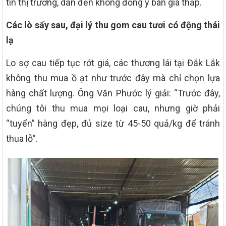
tin thị trường, dẫn đến không đồng ý bán giá thấp.
Các lò sấy sau, đại lý thu gom cau tươi có động thái
lạ
Lo sợ cau tiếp tục rớt giá, các thương lái tại Đắk Lắk
không thu mua ồ ạt như trước đây mà chỉ chọn lựa
hàng chất lượng. Ông Văn Phước lý giải: “Trước đây,
chúng tôi thu mua mọi loại cau, nhưng giờ phải
“tuyển” hàng đẹp, đủ size từ 45-50 quả/kg để tránh
thua lỗ”.