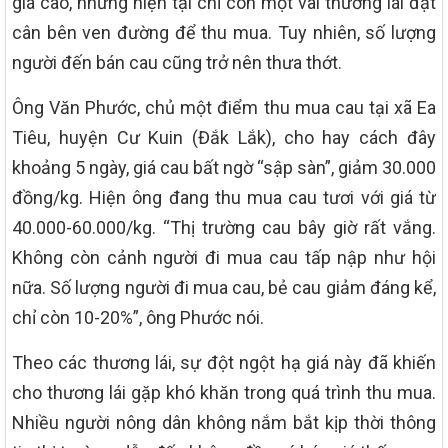
giá cao, nhưng hiện tại chỉ còn một vài thương lái đặt
cân bên ven đường để thu mua. Tuy nhiên, số lượng
người đến bán cau cũng trở nên thưa thớt.
Ông Văn Phước, chủ một điểm thu mua cau tại xã Ea
Tiêu, huyện Cư Kuin (Đắk Lắk), cho hay cách đây
khoảng 5 ngày, giá cau bất ngờ “sập sàn”, giảm 30.000
đồng/kg. Hiện ông đang thu mua cau tươi với giá từ
40.000-60.000/kg. “Thị trường cau bây giờ rất vắng.
Không còn cảnh người đi mua cau tấp nập như hội
nữa. Số lượng người đi mua cau, bẻ cau giảm đáng kể,
chỉ còn 10-20%”, ông Phước nói.
Theo các thương lái, sự đột ngột hạ giá này đã khiến
cho thương lái gặp khó khăn trong quá trình thu mua.
Nhiều người nông dân không nắm bắt kịp thời thông