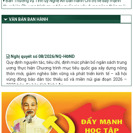
thực hiện Chương trình mục tiêu quốc gia xây dựng nông thôn mới,
giảm nghèo bền vững và phát triển kinh tế – xã hội vùng đồng bào
dân tộc thiểu số và miền núi giai đoạn 2026 – 2030 trên địa bàn tỉnh
Nghệ An
VĂN BẢN BAN HÀNH
Bộ Dân tộc và Tôn giáo làm việc với UBND tỉnh về tình hình thực
hiện các Chương trình mục tiêu quốc gia trên địa bàn
Nghị quyết số 08/2026/NQ-HĐND
Quy định nguyên tắc, tiêu chí, định mức phân bổ ngân sách trung
ương thực hiện Chương trình mục tiêu quốc gia xây dựng nông
thôn mới, giảm nghèo bền vững và phát triển kinh tế – xã hội
vùng đồng bào dân tộc thiểu số và miền núi giai đoạn 2026 –
2030 trên địa bàn tỉnh Nghệ An
Chỉ Thị số 22-CT/TU
về đẩy mạnh thực hiện Chương trình mục tiêu quốc gia xây dựng
nông thôn mới, giảm nghèo bền vững và phát triển kinh tế – xã
hội vùng đồng bào dân tộc thiểu số và miền núi giai đoạn 2026 –
2030 trên địa bàn tỉnh Nghệ An
Quyết định số 2490/QĐ-UBND
Về việc thành lập Ban Chỉ đạo Chương trình mục tiều quốc gia xây
dựng nông thôn mới, giảm nghèo bền vững và phát triển kinh tế –