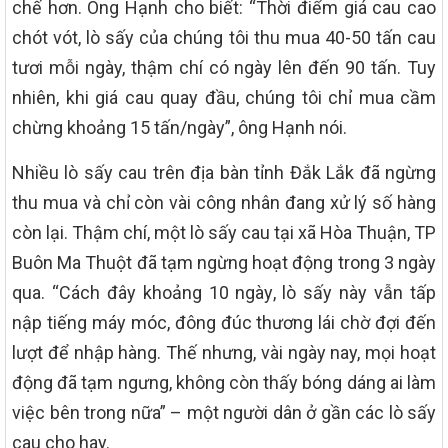
chế hơn. Ông Hạnh cho biết: “Thời điểm giá cau cao
chót vót, lò sấy của chúng tôi thu mua 40-50 tấn cau
tươi mỗi ngày, thậm chí có ngày lên đến 90 tấn. Tuy
nhiên, khi giá cau quay đầu, chúng tôi chỉ mua cầm
chừng khoảng 15 tấn/ngày”, ông Hạnh nói.
Nhiều lò sấy cau trên địa bàn tỉnh Đắk Lắk đã ngừng
thu mua và chỉ còn vài công nhân đang xử lý số hàng
còn lại. Thậm chí, một lò sấy cau tại xã Hòa Thuận, TP
Buôn Ma Thuột đã tạm ngừng hoạt động trong 3 ngày
qua. “Cách đây khoảng 10 ngày, lò sấy này vẫn tấp
nập tiếng máy móc, đông đúc thương lái chờ đợi đến
lượt để nhập hàng. Thế nhưng, vài ngày nay, mọi hoạt
động đã tạm ngưng, không còn thấy bóng dáng ai làm
việc bên trong nữa” – một người dân ở gần các lò sấy
cau cho hay.