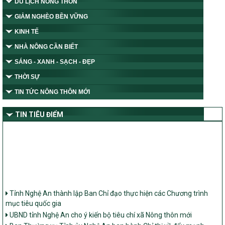
DU LỊCH NÔNG THÔN
GIẢM NGHÈO BỀN VỮNG
KINH TẾ
NHÀ NÔNG CẦN BIẾT
SÁNG - XANH - SẠCH - ĐẸP
THỜI SỰ
TIN TỨC NÔNG THÔN MỚI
TIN TIÊU ĐIỂM
Tỉnh Nghệ An thành lập Ban Chỉ đạo thực hiện các Chương trình
mục tiêu quốc gia
UBND tỉnh Nghệ An cho ý kiến bộ tiêu chí xã Nông thôn mới
Ban Thường vụ Tỉnh ủy Nghệ An ban hành Chỉ thị về đẩy mạnh