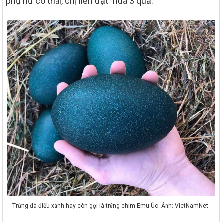
phụ nữ có thai, chị liền đặt mua 3 quả.
Trứng đà điểu xanh hay còn gọi là trứng chim Emu Úc. Ảnh: VietNamNet.