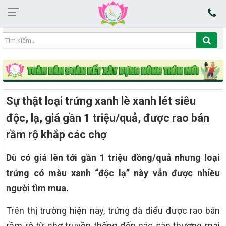
04:30:56 10/08/2026
Sự thật loại trứng xanh lè xanh lét siêu
độc, lạ, giá gần 1 triệu/quả, được rao bán
rầm rộ khắp các chợ
Dù có giá lên tới gần 1 triệu đồng/quả nhưng loại
trứng có màu xanh “độc lạ” này vẫn được nhiều
người tìm mua.
Trên thị trường hiện nay, trứng đà điểu được rao bán
rầm rộ từ chợ truyền thống đến các sàn thương mại