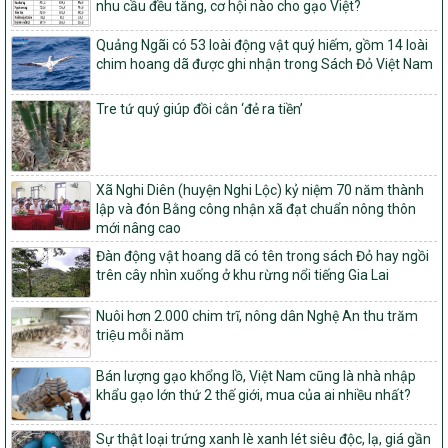
nhu cầu đều tăng, cơ hội nào cho gạo Việt?
nghèo bền vững và phát triển kinh tế – xã hội vùng đồng bào dân
tộc thiểu số và miền núi giai đoạn 2026 – 2030
Quảng Ngãi có 53 loài động vật quý hiếm, gồm 14 loài
1451/QĐ-UBND
chim hoang dã được ghi nhận trong Sách Đỏ Việt Nam
Phê duyệt danh sách các xã thuộc nhóm 1, nhóm 2, nhóm 3
trong xây dựng nông thôn mới giai đoạn 2026-2030 trên địa bàn
Tre tứ quý giúp đồi cằn ‘đẻ ra tiền’
tỉnh Nghệ An
103/PTNT-NTM
Về việc đăng ký thực hiện Dự án liên kết theo chuỗi giá trị thuộc
Dự án 2 – Chương trình Mục tiêu quốc gia Giảm nghèo bền vững
Xã Nghi Diên (huyện Nghi Lộc) kỷ niệm 70 năm thành
giai đoạn 2021-2025 được kéo dài sang năm 2026
lập và đón Bằng công nhận xã đạt chuẩn nông thôn
mới nâng cao
827/QĐ-BNNMT
Đàn động vật hoang dã có tên trong sách Đỏ hay ngồi
Quyết định Ban hành Kế hoạch triển khai thực hiện Chương trình
trên cây nhìn xuống ở khu rừng nổi tiếng Gia Lai
mục tiêu quốc gia xây dựng nông thôn mới, giảm nghèo bền
vững và phát triển kinh tế – xã hội vùng đồng bào dân tộc thiểu
số và miền núi giai đoạn 2026-2035, giai đoạn I: Từ năm 2026
Nuôi hơn 2.000 chim trĩ, nông dân Nghệ An thu trăm
đến năm 2030
triệu mỗi năm
14/2026/TT-BNNMT
Bán lượng gạo khổng lồ, Việt Nam cũng là nhà nhập
Hướng dẫn thực hiện một số nội dung tiêu chí, điều kiện thuộc Bộ
khẩu gạo lớn thứ 2 thế giới, mua của ai nhiều nhất?
tiêu chí quốc gia về nông thôn mới giai đoạn 2026 – 2030 thuộc
phạm vi quản lý nhà nước của Bộ Nông nghiệp và Môi trường
Sự thật loại trứng xanh lè xanh lét siêu độc, lạ, giá gần