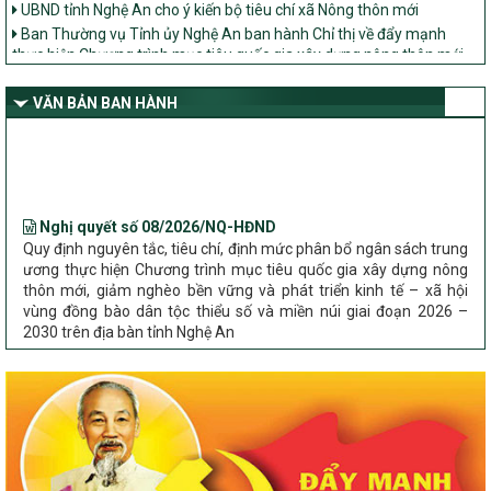
Ban Thường vụ Tỉnh ủy Nghệ An ban hành Chỉ thị về đẩy mạnh
thực hiện Chương trình mục tiêu quốc gia xây dựng nông thôn mới,
giảm nghèo bền vững và phát triển kinh tế – xã hội vùng đồng bào
dân tộc thiểu số và miền núi giai đoạn 2026 – 2030 trên địa bàn tỉnh
VĂN BẢN BAN HÀNH
Nghệ An
Bộ Dân tộc và Tôn giáo làm việc với UBND tỉnh về tình hình thực
hiện các Chương trình mục tiêu quốc gia trên địa bàn
Nghị quyết số 08/2026/NQ-HĐND
Quy định nguyên tắc, tiêu chí, định mức phân bổ ngân sách trung
ương thực hiện Chương trình mục tiêu quốc gia xây dựng nông
thôn mới, giảm nghèo bền vững và phát triển kinh tế – xã hội
vùng đồng bào dân tộc thiểu số và miền núi giai đoạn 2026 –
2030 trên địa bàn tỉnh Nghệ An
Chỉ Thị số 22-CT/TU
về đẩy mạnh thực hiện Chương trình mục tiêu quốc gia xây dựng
nông thôn mới, giảm nghèo bền vững và phát triển kinh tế – xã
hội vùng đồng bào dân tộc thiểu số và miền núi giai đoạn 2026 –
2030 trên địa bàn tỉnh Nghệ An
Quyết định số 2490/QĐ-UBND
Về việc thành lập Ban Chỉ đạo Chương trình mục tiều quốc gia xây