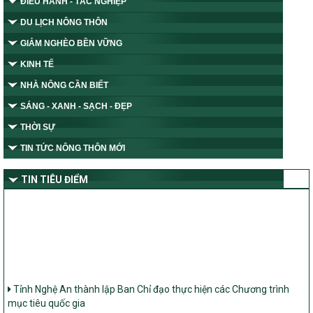
ĐIỀU HÀNH - TÁC NGHIỆP
DU LỊCH NÔNG THÔN
GIẢM NGHÈO BỀN VỮNG
KINH TẾ
NHÀ NÔNG CẦN BIẾT
SÁNG - XANH - SẠCH - ĐẸP
THỜI SỰ
TIN TỨC NÔNG THÔN MỚI
TIN TIÊU ĐIỂM
Tỉnh Nghệ An thành lập Ban Chỉ đạo thực hiện các Chương trình
mục tiêu quốc gia
UBND tỉnh Nghệ An cho ý kiến bộ tiêu chí xã Nông thôn mới