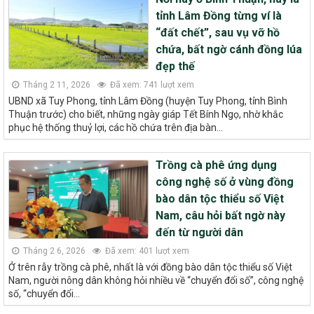
tỉnh Lâm Đồng từng ví là
“đất chết”, sau vụ vỡ hồ
chứa, bất ngờ cánh đồng lúa
đẹp thế
Tháng 2 11, 2026
Đã xem: 741 lượt xem
UBND xã Tuy Phong, tỉnh Lâm Đồng (huyện Tuy Phong, tỉnh Bình
Thuận trước) cho biết, những ngày giáp Tết Bính Ngọ, nhờ khắc
phục hệ thống thuỷ lợi, các hồ chứa trên địa bàn...
Trồng cà phê ứng dụng
công nghệ số ở vùng đồng
bào dân tộc thiểu số Việt
Nam, câu hỏi bất ngờ này
đến từ người dân
Tháng 2 6, 2026
Đã xem: 401 lượt xem
Ở trên rẫy trồng cà phê, nhất là với đồng bào dân tộc thiểu số Việt
Nam, người nông dân không hỏi nhiều về “chuyển đổi số”, công nghệ
số, “chuyển đổi...