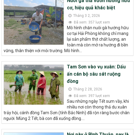
Nuôi gà thả vườn hướng hữu
cơ, hiệu quả khác biệt
Tháng 3 2, 2026
Đã xem: 357 lượt xem
Mô hình chăn nuôi gà hướng hữu
cơ tại Hải Phòng không chỉ mang
lại sản phẩm thịt chất lượng, an
toàn mà còn mở ra hướng đi bền
vững, thân thiện với môi trường. Mô hình...
Tam Sơn vào vụ xuân: Dấu
ấn cán bộ sâu sát ruộng
đồng
Tháng 2 28, 2026
Đã xem: 397 lượt xem
Sau những ngày Tết sum vầy, khi
nhiều nơi còn thong thả du xuân
trảy hội, cánh đồng Tam Sơn (tỉnh Bắc Ninh) đã rộn ràng bước chân
người. Mùng 2 Tết, bà con đã xuống đồng....
Nơi này ở Bình Thuận, nay là