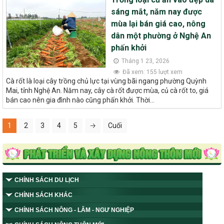
sáng mắt, năm nay được
mùa lại bán giá cao, nông
dân một phường ở Nghệ An
phấn khởi
Tháng 1 23, 2026
Đã xem: 155 lượt xem
Cà rốt là loại cây trồng chủ lực tại vùng bãi ngang phường Quỳnh
Mai, tỉnh Nghệ An. Năm nay, cây cà rốt được mùa, củ cà rốt to, giá
bán cao nên gia đình nào cũng phấn khởi. Thời...
1
2
3
4
5
🡢
Cuối
CHÍNH SÁCH DU LỊCH
CHÍNH SÁCH KHÁC
CHÍNH SÁCH NÔNG - LÂM - NGƯ NGHIỆP