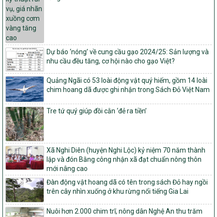
và thu hồi quyết định công nhận xã đạt chuẩn nông thôn mới, xã
đạt nông thôn mới hiện đại và tỉnh, thành phố hoàn thành nhiệm
vụ xây dựng nông thôn mới giai đoạn 2026 – 2030
Quyết định số 16/2026/QĐ-TTg
Quy định nguyên tắc, tiêu chí, định mức phân bổ ngân sách trung
Dự báo ‘nóng’ về cung cầu gạo 2024/25: Sản lượng và
ương và tỉ lệ vốn đối ứng ngân sách của địa phương thực hiện
nhu cầu đều tăng, cơ hội nào cho gạo Việt?
Chương trình mục tiêu quốc gia xây dựng nông thôn mới, giảm
nghèo bền vững và phát triển kinh tế – xã hội vùng đồng bào dân
Quảng Ngãi có 53 loài động vật quý hiếm, gồm 14 loài
tộc thiểu số và miền núi giai đoạn 2026 – 2030
chim hoang dã được ghi nhận trong Sách Đỏ Việt Nam
1451/QĐ-UBND
Phê duyệt danh sách các xã thuộc nhóm 1, nhóm 2, nhóm 3
Tre tứ quý giúp đồi cằn ‘đẻ ra tiền’
trong xây dựng nông thôn mới giai đoạn 2026-2030 trên địa bàn
tỉnh Nghệ An
103/PTNT-NTM
Về việc đăng ký thực hiện Dự án liên kết theo chuỗi giá trị thuộc
Xã Nghi Diên (huyện Nghi Lộc) kỷ niệm 70 năm thành
Dự án 2 – Chương trình Mục tiêu quốc gia Giảm nghèo bền vững
lập và đón Bằng công nhận xã đạt chuẩn nông thôn
giai đoạn 2021-2025 được kéo dài sang năm 2026
mới nâng cao
827/QĐ-BNNMT
Đàn động vật hoang dã có tên trong sách Đỏ hay ngồi
Quyết định Ban hành Kế hoạch triển khai thực hiện Chương trình
trên cây nhìn xuống ở khu rừng nổi tiếng Gia Lai
mục tiêu quốc gia xây dựng nông thôn mới, giảm nghèo bền
vững và phát triển kinh tế – xã hội vùng đồng bào dân tộc thiểu
Nuôi hơn 2.000 chim trĩ, nông dân Nghệ An thu trăm