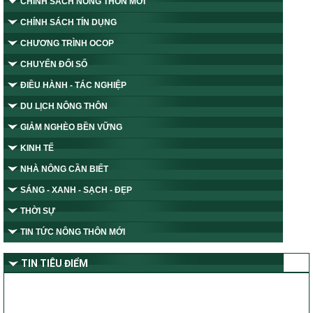
CHÍNH SÁCH NÔNG THÔN MỚI
CHÍNH SÁCH TÍN DỤNG
CHƯƠNG TRÌNH OCOP
CHUYỂN ĐỔI SỐ
ĐIỀU HÀNH - TÁC NGHIỆP
DU LỊCH NÔNG THÔN
GIẢM NGHÈO BỀN VỮNG
KINH TẾ
NHÀ NÔNG CẦN BIẾT
SÁNG - XANH - SẠCH - ĐẸP
THỜI SỰ
TIN TỨC NÔNG THÔN MỚI
TIN TIÊU ĐIỂM