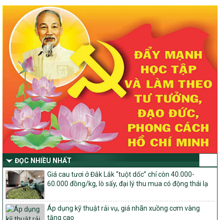
Chỉ Thị số 22-CT/TU
về đẩy mạnh thực hiện Chương trình mục tiêu quốc gia xây dựng
nông thôn mới, giảm nghèo bền vững và phát triển kinh tế – xã
hội vùng đồng bào dân tộc thiểu số và miền núi giai đoạn 2026 –
2030 trên địa bàn tỉnh Nghệ An
Quyết định số 2490/QĐ-UBND
Về việc thành lập Ban Chỉ đạo Chương trình mục tiều quốc gia xây
dựng nông thôn mới, giảm nghèo bền vững và phát triển kinh tế –
xã hội vùng đồng bào dân tộc thiểu số và miền núi giai đoạn 2026
-2030 tỉnh Nghệ An
Thông tư Số 23/2026/TT-BNNMT
Thông tư Hướng dẫn thực hiện một số nội dung Chương trình
mục tiêu quốc gia xây dựng nông thôn mới, giảm nghèo bền
vững và phát triển kinh tế – xã hội vùng đồng bào dân tộc thiểu
số và miền núi giai đoạn 2026-2030 thuộc phạm vi quản lý nhà
nước của Bộ Nông nghiệp và Môi trường
ĐỌC NHIỀU NHẤT
Quyết định số: 26/2026/QĐ-TTg
Giá cau tươi ở Đắk Lắk “tuột dốc” chỉ còn 40.000-
Quyết định ban hành Bộ tiêu chí và quy trình đánh giá, phân hạng
60.000 đồng/kg, lò sấy, đại lý thu mua có động thái lạ
sản phẩm Mỗi xã một sản phẩm
số: 19/2026/QĐ-TTg
Áp dụng kỹ thuật rải vụ, giá nhãn xuồng cơm vàng
Quy định điều kiện, trình tự, thủ tục, hồ sơ xét, công nhận, công bố
tăng cao