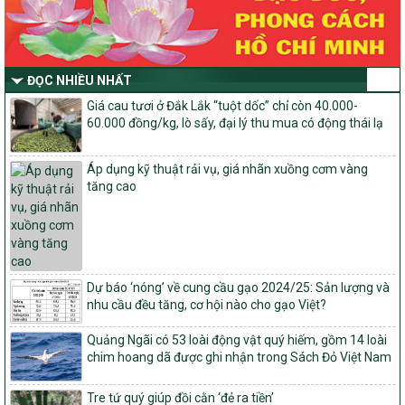
mục tiêu quốc gia xây dựng nông thôn mới, giảm nghèo bền
vững và phát triển kinh tế – xã hội vùng đồng bào dân tộc thiểu
số và miền núi giai đoạn 2026-2030 thuộc phạm vi quản lý nhà
nước của Bộ Nông nghiệp và Môi trường
ĐỌC NHIỀU NHẤT
Quyết định số: 26/2026/QĐ-TTg
Quyết định ban hành Bộ tiêu chí và quy trình đánh giá, phân hạng
Giá cau tươi ở Đắk Lắk “tuột dốc” chỉ còn 40.000-
sản phẩm Mỗi xã một sản phẩm
60.000 đồng/kg, lò sấy, đại lý thu mua có động thái lạ
số: 19/2026/QĐ-TTg
Quy định điều kiện, trình tự, thủ tục, hồ sơ xét, công nhận, công bố
Áp dụng kỹ thuật rải vụ, giá nhãn xuồng cơm vàng
và thu hồi quyết định công nhận xã đạt chuẩn nông thôn mới, xã
tăng cao
đạt nông thôn mới hiện đại và tỉnh, thành phố hoàn thành nhiệm
vụ xây dựng nông thôn mới giai đoạn 2026 – 2030
Quyết định số 16/2026/QĐ-TTg
Quy định nguyên tắc, tiêu chí, định mức phân bổ ngân sách trung
ương và tỉ lệ vốn đối ứng ngân sách của địa phương thực hiện
Dự báo ‘nóng’ về cung cầu gạo 2024/25: Sản lượng và
Chương trình mục tiêu quốc gia xây dựng nông thôn mới, giảm
nhu cầu đều tăng, cơ hội nào cho gạo Việt?
nghèo bền vững và phát triển kinh tế – xã hội vùng đồng bào dân
tộc thiểu số và miền núi giai đoạn 2026 – 2030
Quảng Ngãi có 53 loài động vật quý hiếm, gồm 14 loài
chim hoang dã được ghi nhận trong Sách Đỏ Việt Nam
1451/QĐ-UBND
Phê duyệt danh sách các xã thuộc nhóm 1, nhóm 2, nhóm 3
trong xây dựng nông thôn mới giai đoạn 2026-2030 trên địa bàn
Tre tứ quý giúp đồi cằn ‘đẻ ra tiền’