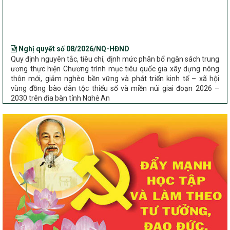
Bộ Dân tộc và Tôn giáo làm việc với UBND tỉnh về tình hình thực
hiện các Chương trình mục tiêu quốc gia trên địa bàn
Nghị quyết số 08/2026/NQ-HĐND
Quy định nguyên tắc, tiêu chí, định mức phân bổ ngân sách trung
ương thực hiện Chương trình mục tiêu quốc gia xây dựng nông
thôn mới, giảm nghèo bền vững và phát triển kinh tế – xã hội
vùng đồng bào dân tộc thiểu số và miền núi giai đoạn 2026 –
2030 trên địa bàn tỉnh Nghệ An
Chỉ Thị số 22-CT/TU
về đẩy mạnh thực hiện Chương trình mục tiêu quốc gia xây dựng
nông thôn mới, giảm nghèo bền vững và phát triển kinh tế – xã
hội vùng đồng bào dân tộc thiểu số và miền núi giai đoạn 2026 –
2030 trên địa bàn tỉnh Nghệ An
Quyết định số 2490/QĐ-UBND
Về việc thành lập Ban Chỉ đạo Chương trình mục tiều quốc gia xây
dựng nông thôn mới, giảm nghèo bền vững và phát triển kinh tế –
xã hội vùng đồng bào dân tộc thiểu số và miền núi giai đoạn 2026
-2030 tỉnh Nghệ An
Thông tư Số 23/2026/TT-BNNMT
Thông tư Hướng dẫn thực hiện một số nội dung Chương trình