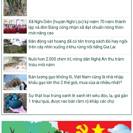
tỉnh Nghệ An
103/PTNT-NTM
Về việc đăng ký thực hiện Dự án liên kết theo chuỗi giá trị thuộc
Xã Nghi Diên (huyện Nghi Lộc) kỷ niệm 70 năm thành
Dự án 2 – Chương trình Mục tiêu quốc gia Giảm nghèo bền vững
lập và đón Bằng công nhận xã đạt chuẩn nông thôn
giai đoạn 2021-2025 được kéo dài sang năm 2026
mới nâng cao
827/QĐ-BNNMT
Đàn động vật hoang dã có tên trong sách Đỏ hay ngồi
Quyết định Ban hành Kế hoạch triển khai thực hiện Chương trình
trên cây nhìn xuống ở khu rừng nổi tiếng Gia Lai
mục tiêu quốc gia xây dựng nông thôn mới, giảm nghèo bền
vững và phát triển kinh tế – xã hội vùng đồng bào dân tộc thiểu
Nuôi hơn 2.000 chim trĩ, nông dân Nghệ An thu trăm
số và miền núi giai đoạn 2026-2035, giai đoạn I: Từ năm 2026
triệu mỗi năm
đến năm 2030
14/2026/TT-BNNMT
Bán lượng gạo khổng lồ, Việt Nam cũng là nhà nhập
Hướng dẫn thực hiện một số nội dung tiêu chí, điều kiện thuộc Bộ
khẩu gạo lớn thứ 2 thế giới, mua của ai nhiều nhất?
tiêu chí quốc gia về nông thôn mới giai đoạn 2026 – 2030 thuộc
phạm vi quản lý nhà nước của Bộ Nông nghiệp và Môi trường
Sự thật loại trứng xanh lè xanh lét siêu độc, lạ, giá gần
417/QĐ-BNNMT
1 triệu/quả, được rao bán rầm rộ khắp các chợ
Phê duyệt Chương trình mục tiêu quốc gia xây dựng nông thôn
mới, giảm nghèo bền vững và phát triển kinh tế – xã hội vùng
đồng bào dân tộc thiểu số và miền núi giai đoạn 2026-2035, giai
đoạn I: Từ năm 2026 đến năm 2030