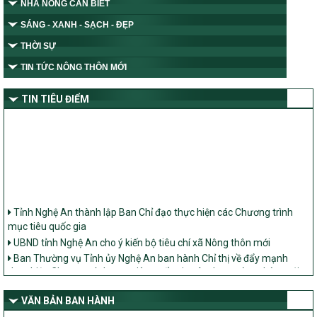
NHÀ NÔNG CẦN BIẾT
SÁNG - XANH - SẠCH - ĐẸP
THỜI SỰ
TIN TỨC NÔNG THÔN MỚI
TIN TIÊU ĐIỂM
Tỉnh Nghệ An thành lập Ban Chỉ đạo thực hiện các Chương trình
mục tiêu quốc gia
UBND tỉnh Nghệ An cho ý kiến bộ tiêu chí xã Nông thôn mới
Ban Thường vụ Tỉnh ủy Nghệ An ban hành Chỉ thị về đẩy mạnh
thực hiện Chương trình mục tiêu quốc gia xây dựng nông thôn mới,
giảm nghèo bền vững và phát triển kinh tế – xã hội vùng đồng bào
dân tộc thiểu số và miền núi giai đoạn 2026 – 2030 trên địa bàn tỉnh
VĂN BẢN BAN HÀNH
Nghệ An