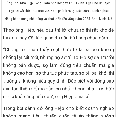
Ông Thái Như Hiệp, Tổng Giám đốc Công ty TNHH Vĩnh Hiệp, Phó Chủ tịch
Hiệp hội Cà phê – Ca cao Việt Nam phát biểu tại Diễn đàn Doanh nghiệp
đồng hành cùng nhà nông và phát triển bền vững năm 2025. Ảnh: Minh Huệ
Theo ông Hiệp, nếu câu trả lời chưa rõ thì rất khó để
bà con thay đổi tập quán đã gắn bó hàng chục năm.
“Chúng tôi nhận thấy một thực tế là bà con không
chống lại cái mới, nhưng họ sợ rủi ro. Họ sợ đầu tư rồi
không bán được, sợ làm đúng tiêu chuẩn mà giá
không cao hơn, sợ thủ tục phức tạp, sợ bị loại khỏi thị
trường vì không hiểu quy định. Đặc biệt với đồng bào
dân tộc thiểu số, rào cản lớn nhất không phải là ý thức
mà là khả năng tiếp cận”, ông Hiệp chia sẻ.
Trong bối cảnh đó, ông Hiệp cho biết doanh nghiệp
không mang tiêu chuẩn quốc tế áp thẳng xuống