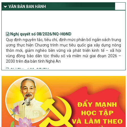
Bộ Dân tộc và Tôn giáo làm việc với UBND tỉnh về tình hình thực
VĂN BẢN BAN HÀNH
hiện các Chương trình mục tiêu quốc gia trên địa bàn
Nghị quyết số 08/2026/NQ-HĐND
Quy định nguyên tắc, tiêu chí, định mức phân bổ ngân sách trung
ương thực hiện Chương trình mục tiêu quốc gia xây dựng nông
thôn mới, giảm nghèo bền vững và phát triển kinh tế – xã hội
vùng đồng bào dân tộc thiểu số và miền núi giai đoạn 2026 –
2030 trên địa bàn tỉnh Nghệ An
Chỉ Thị số 22-CT/TU
về đẩy mạnh thực hiện Chương trình mục tiêu quốc gia xây dựng
nông thôn mới, giảm nghèo bền vững và phát triển kinh tế – xã
hội vùng đồng bào dân tộc thiểu số và miền núi giai đoạn 2026 –
2030 trên địa bàn tỉnh Nghệ An
Quyết định số 2490/QĐ-UBND
Về việc thành lập Ban Chỉ đạo Chương trình mục tiều quốc gia xây
dựng nông thôn mới, giảm nghèo bền vững và phát triển kinh tế –
xã hội vùng đồng bào dân tộc thiểu số và miền núi giai đoạn 2026
-2030 tỉnh Nghệ An
Thông tư Số 23/2026/TT-BNNMT
Thông tư Hướng dẫn thực hiện một số nội dung Chương trình