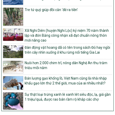
tỉnh Nghệ An
103/PTNT-NTM
Tre tứ quý giúp đồi cằn ‘đẻ ra tiền’
Về việc đăng ký thực hiện Dự án liên kết theo chuỗi giá trị thuộc
Dự án 2 – Chương trình Mục tiêu quốc gia Giảm nghèo bền vững
giai đoạn 2021-2025 được kéo dài sang năm 2026
Xã Nghi Diên (huyện Nghi Lộc) kỷ niệm 70 năm thành
827/QĐ-BNNMT
lập và đón Bằng công nhận xã đạt chuẩn nông thôn
Quyết định Ban hành Kế hoạch triển khai thực hiện Chương trình
mới nâng cao
mục tiêu quốc gia xây dựng nông thôn mới, giảm nghèo bền
vững và phát triển kinh tế – xã hội vùng đồng bào dân tộc thiểu
Đàn động vật hoang dã có tên trong sách Đỏ hay ngồi
số và miền núi giai đoạn 2026-2035, giai đoạn I: Từ năm 2026
trên cây nhìn xuống ở khu rừng nổi tiếng Gia Lai
đến năm 2030
Nuôi hơn 2.000 chim trĩ, nông dân Nghệ An thu trăm
14/2026/TT-BNNMT
triệu mỗi năm
Hướng dẫn thực hiện một số nội dung tiêu chí, điều kiện thuộc Bộ
tiêu chí quốc gia về nông thôn mới giai đoạn 2026 – 2030 thuộc
phạm vi quản lý nhà nước của Bộ Nông nghiệp và Môi trường
Bán lượng gạo khổng lồ, Việt Nam cũng là nhà nhập
khẩu gạo lớn thứ 2 thế giới, mua của ai nhiều nhất?
417/QĐ-BNNMT
Phê duyệt Chương trình mục tiêu quốc gia xây dựng nông thôn
Sự thật loại trứng xanh lè xanh lét siêu độc, lạ, giá gần
mới, giảm nghèo bền vững và phát triển kinh tế – xã hội vùng
1 triệu/quả, được rao bán rầm rộ khắp các chợ
đồng bào dân tộc thiểu số và miền núi giai đoạn 2026-2035, giai
đoạn I: Từ năm 2026 đến năm 2030