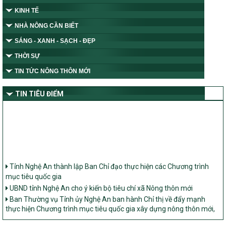
KINH TẾ
NHÀ NÔNG CẦN BIẾT
SÁNG - XANH - SẠCH - ĐẸP
THỜI SỰ
TIN TỨC NÔNG THÔN MỚI
TIN TIÊU ĐIỂM
Tỉnh Nghệ An thành lập Ban Chỉ đạo thực hiện các Chương trình
mục tiêu quốc gia
UBND tỉnh Nghệ An cho ý kiến bộ tiêu chí xã Nông thôn mới
Ban Thường vụ Tỉnh ủy Nghệ An ban hành Chỉ thị về đẩy mạnh
thực hiện Chương trình mục tiêu quốc gia xây dựng nông thôn mới,
giảm nghèo bền vững và phát triển kinh tế – xã hội vùng đồng bào
dân tộc thiểu số và miền núi giai đoạn 2026 – 2030 trên địa bàn tỉnh
Nghệ An