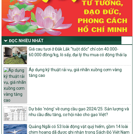
mục tiêu quốc gia xây dựng nông thôn mới, giảm nghèo bền
vững và phát triển kinh tế – xã hội vùng đồng bào dân tộc thiểu
số và miền núi giai đoạn 2026-2030 thuộc phạm vi quản lý nhà
nước của Bộ Nông nghiệp và Môi trường
Quyết định số: 26/2026/QĐ-TTg
Quyết định ban hành Bộ tiêu chí và quy trình đánh giá, phân hạng
sản phẩm Mỗi xã một sản phẩm
ĐỌC NHIỀU NHẤT
số: 19/2026/QĐ-TTg
Giá cau tươi ở Đắk Lắk “tuột dốc” chỉ còn 40.000-
Quy định điều kiện, trình tự, thủ tục, hồ sơ xét, công nhận, công bố
60.000 đồng/kg, lò sấy, đại lý thu mua có động thái lạ
và thu hồi quyết định công nhận xã đạt chuẩn nông thôn mới, xã
đạt nông thôn mới hiện đại và tỉnh, thành phố hoàn thành nhiệm
Áp dụng kỹ thuật rải vụ, giá nhãn xuồng cơm vàng
vụ xây dựng nông thôn mới giai đoạn 2026 – 2030
tăng cao
Quyết định số 16/2026/QĐ-TTg
Quy định nguyên tắc, tiêu chí, định mức phân bổ ngân sách trung
ương và tỉ lệ vốn đối ứng ngân sách của địa phương thực hiện
Chương trình mục tiêu quốc gia xây dựng nông thôn mới, giảm
nghèo bền vững và phát triển kinh tế – xã hội vùng đồng bào dân
tộc thiểu số và miền núi giai đoạn 2026 – 2030
Dự báo ‘nóng’ về cung cầu gạo 2024/25: Sản lượng và
nhu cầu đều tăng, cơ hội nào cho gạo Việt?
1451/QĐ-UBND
Phê duyệt danh sách các xã thuộc nhóm 1, nhóm 2, nhóm 3
Quảng Ngãi có 53 loài động vật quý hiếm, gồm 14 loài
trong xây dựng nông thôn mới giai đoạn 2026-2030 trên địa bàn
chim hoang dã được ghi nhận trong Sách Đỏ Việt Nam