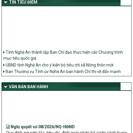
TIN TIÊU ĐIỂM
Tỉnh Nghệ An thành lập Ban Chỉ đạo thực hiện các Chương trình
mục tiêu quốc gia
UBND tỉnh Nghệ An cho ý kiến bộ tiêu chí xã Nông thôn mới
Ban Thường vụ Tỉnh ủy Nghệ An ban hành Chỉ thị về đẩy mạnh
thực hiện Chương trình mục tiêu quốc gia xây dựng nông thôn mới,
giảm nghèo bền vững và phát triển kinh tế – xã hội vùng đồng bào
VĂN BẢN BAN HÀNH
dân tộc thiểu số và miền núi giai đoạn 2026 – 2030 trên địa bàn tỉnh
Nghệ An
Bộ Dân tộc và Tôn giáo làm việc với UBND tỉnh về tình hình thực
hiện các Chương trình mục tiêu quốc gia trên địa bàn
Nghị quyết số 08/2026/NQ-HĐND
Quy định nguyên tắc, tiêu chí, định mức phân bổ ngân sách trung