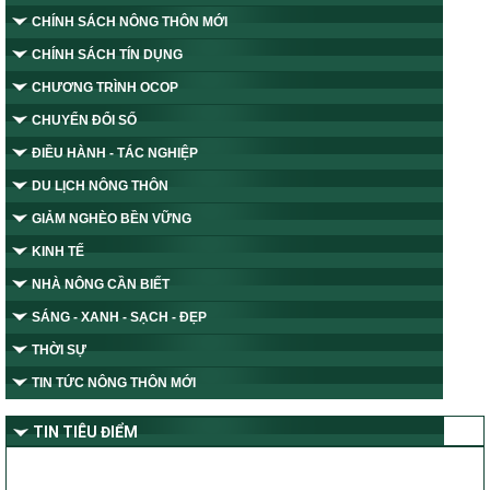
CHÍNH SÁCH NÔNG THÔN MỚI
CHÍNH SÁCH TÍN DỤNG
CHƯƠNG TRÌNH OCOP
CHUYỂN ĐỔI SỐ
ĐIỀU HÀNH - TÁC NGHIỆP
DU LỊCH NÔNG THÔN
GIẢM NGHÈO BỀN VỮNG
KINH TẾ
NHÀ NÔNG CẦN BIẾT
SÁNG - XANH - SẠCH - ĐẸP
THỜI SỰ
TIN TỨC NÔNG THÔN MỚI
TIN TIÊU ĐIỂM