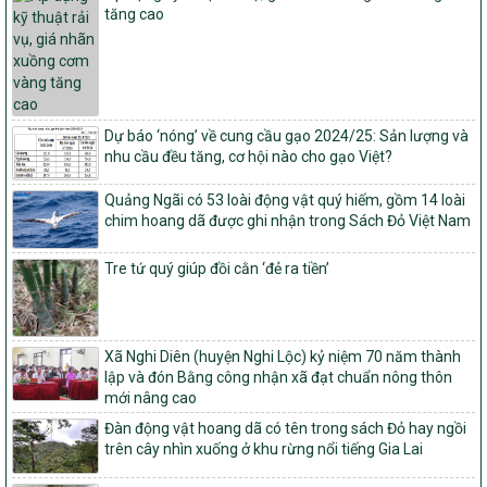
tăng cao
Quyết định số 16/2026/QĐ-TTg
Quy định nguyên tắc, tiêu chí, định mức phân bổ ngân sách trung
ương và tỉ lệ vốn đối ứng ngân sách của địa phương thực hiện
Chương trình mục tiêu quốc gia xây dựng nông thôn mới, giảm
nghèo bền vững và phát triển kinh tế – xã hội vùng đồng bào dân
Dự báo ‘nóng’ về cung cầu gạo 2024/25: Sản lượng và
tộc thiểu số và miền núi giai đoạn 2026 – 2030
nhu cầu đều tăng, cơ hội nào cho gạo Việt?
1451/QĐ-UBND
Phê duyệt danh sách các xã thuộc nhóm 1, nhóm 2, nhóm 3
Quảng Ngãi có 53 loài động vật quý hiếm, gồm 14 loài
trong xây dựng nông thôn mới giai đoạn 2026-2030 trên địa bàn
chim hoang dã được ghi nhận trong Sách Đỏ Việt Nam
tỉnh Nghệ An
103/PTNT-NTM
Tre tứ quý giúp đồi cằn ‘đẻ ra tiền’
Về việc đăng ký thực hiện Dự án liên kết theo chuỗi giá trị thuộc
Dự án 2 – Chương trình Mục tiêu quốc gia Giảm nghèo bền vững
giai đoạn 2021-2025 được kéo dài sang năm 2026
Xã Nghi Diên (huyện Nghi Lộc) kỷ niệm 70 năm thành
827/QĐ-BNNMT
lập và đón Bằng công nhận xã đạt chuẩn nông thôn
Quyết định Ban hành Kế hoạch triển khai thực hiện Chương trình
mới nâng cao
mục tiêu quốc gia xây dựng nông thôn mới, giảm nghèo bền
vững và phát triển kinh tế – xã hội vùng đồng bào dân tộc thiểu
Đàn động vật hoang dã có tên trong sách Đỏ hay ngồi
số và miền núi giai đoạn 2026-2035, giai đoạn I: Từ năm 2026
trên cây nhìn xuống ở khu rừng nổi tiếng Gia Lai
đến năm 2030