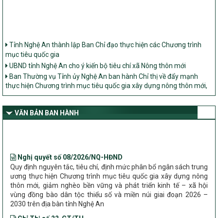
Tỉnh Nghệ An thành lập Ban Chỉ đạo thực hiện các Chương trình
mục tiêu quốc gia
UBND tỉnh Nghệ An cho ý kiến bộ tiêu chí xã Nông thôn mới
Ban Thường vụ Tỉnh ủy Nghệ An ban hành Chỉ thị về đẩy mạnh
thực hiện Chương trình mục tiêu quốc gia xây dựng nông thôn mới,
giảm nghèo bền vững và phát triển kinh tế – xã hội vùng đồng bào
dân tộc thiểu số và miền núi giai đoạn 2026 – 2030 trên địa bàn tỉnh
Nghệ An
VĂN BẢN BAN HÀNH
Bộ Dân tộc và Tôn giáo làm việc với UBND tỉnh về tình hình thực
hiện các Chương trình mục tiêu quốc gia trên địa bàn
Nghị quyết số 08/2026/NQ-HĐND
Quy định nguyên tắc, tiêu chí, định mức phân bổ ngân sách trung
ương thực hiện Chương trình mục tiêu quốc gia xây dựng nông
thôn mới, giảm nghèo bền vững và phát triển kinh tế – xã hội
vùng đồng bào dân tộc thiểu số và miền núi giai đoạn 2026 –
2030 trên địa bàn tỉnh Nghệ An
Chỉ Thị số 22-CT/TU
về đẩy mạnh thực hiện Chương trình mục tiêu quốc gia xây dựng