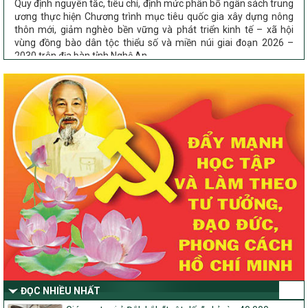
ương thực hiện Chương trình mục tiêu quốc gia xây dựng nông
thôn mới, giảm nghèo bền vững và phát triển kinh tế – xã hội
vùng đồng bào dân tộc thiểu số và miền núi giai đoạn 2026 –
2030 trên địa bàn tỉnh Nghệ An
Chỉ Thị số 22-CT/TU
về đẩy mạnh thực hiện Chương trình mục tiêu quốc gia xây dựng
nông thôn mới, giảm nghèo bền vững và phát triển kinh tế – xã
hội vùng đồng bào dân tộc thiểu số và miền núi giai đoạn 2026 –
2030 trên địa bàn tỉnh Nghệ An
Quyết định số 2490/QĐ-UBND
Về việc thành lập Ban Chỉ đạo Chương trình mục tiều quốc gia xây
dựng nông thôn mới, giảm nghèo bền vững và phát triển kinh tế –
xã hội vùng đồng bào dân tộc thiểu số và miền núi giai đoạn 2026
-2030 tỉnh Nghệ An
Thông tư Số 23/2026/TT-BNNMT
Thông tư Hướng dẫn thực hiện một số nội dung Chương trình
mục tiêu quốc gia xây dựng nông thôn mới, giảm nghèo bền
vững và phát triển kinh tế – xã hội vùng đồng bào dân tộc thiểu
số và miền núi giai đoạn 2026-2030 thuộc phạm vi quản lý nhà
nước của Bộ Nông nghiệp và Môi trường
ĐỌC NHIỀU NHẤT
Quyết định số: 26/2026/QĐ-TTg