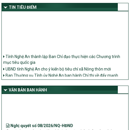
TIN TIÊU ĐIỂM
Tỉnh Nghệ An thành lập Ban Chỉ đạo thực hiện các Chương trình
mục tiêu quốc gia
UBND tỉnh Nghệ An cho ý kiến bộ tiêu chí xã Nông thôn mới
Ban Thường vụ Tỉnh ủy Nghệ An ban hành Chỉ thị về đẩy mạnh
thực hiện Chương trình mục tiêu quốc gia xây dựng nông thôn mới,
giảm nghèo bền vững và phát triển kinh tế – xã hội vùng đồng bào
dân tộc thiểu số và miền núi giai đoạn 2026 – 2030 trên địa bàn tỉnh
VĂN BẢN BAN HÀNH
Nghệ An
Bộ Dân tộc và Tôn giáo làm việc với UBND tỉnh về tình hình thực
hiện các Chương trình mục tiêu quốc gia trên địa bàn
Nghị quyết số 08/2026/NQ-HĐND
Quy định nguyên tắc, tiêu chí, định mức phân bổ ngân sách trung