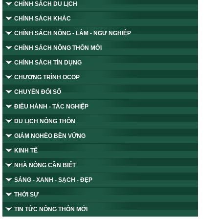
CHÍNH SÁCH DU LỊCH
CHÍNH SÁCH KHÁC
CHÍNH SÁCH NÔNG - LÂM - NGƯ NGHIỆP
CHÍNH SÁCH NÔNG THÔN MỚI
CHÍNH SÁCH TÍN DỤNG
CHƯƠNG TRÌNH OCOP
CHUYỂN ĐỔI SỐ
ĐIỀU HÀNH - TÁC NGHIỆP
DU LỊCH NÔNG THÔN
GIẢM NGHÈO BỀN VỮNG
KINH TẾ
NHÀ NÔNG CẦN BIẾT
SÁNG - XANH - SẠCH - ĐẸP
THỜI SỰ
TIN TỨC NÔNG THÔN MỚI