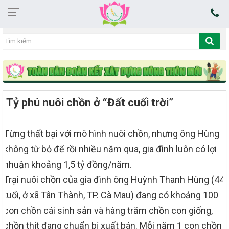
13:55:38 08/08/2026
Tỷ phú nuôi chồn ở “Đất cuối trời”
Từng thất bại với mô hình nuôi chồn, nhưng ông Hùng
không từ bỏ để rồi nhiều năm qua, gia đình luôn có lợi
nhuận khoảng 1,5 tỷ đồng/năm.
Trại nuôi chồn của gia đình ông Huỳnh Thanh Hùng (44
tuổi, ở xã Tân Thành, TP. Cà Mau) đang có khoảng 100
con chồn cái sinh sản và hàng trăm chồn con giống,
chồn thịt đang chuẩn bị xuất bán. Mỗi năm 1 con chồn