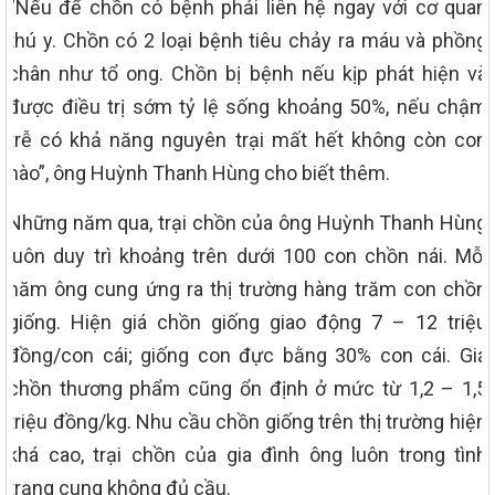
“Nếu để chồn có bệnh phải liên hệ ngay với cơ quan
thú y. Chồn có 2 loại bệnh tiêu chảy ra máu và phồng
chân như tổ ong. Chồn bị bệnh nếu kịp phát hiện và
được điều trị sớm tỷ lệ sống khoảng 50%, nếu chậm
trễ có khả năng nguyên trại mất hết không còn con
nào”, ông Huỳnh Thanh Hùng cho biết thêm.
Những năm qua, trại chồn của ông Huỳnh Thanh Hùng
luôn duy trì khoảng trên dưới 100 con chồn nái. Mỗi
năm ông cung ứng ra thị trường hàng trăm con chồn
giống. Hiện giá chồn giống giao động 7 – 12 triệu
đồng/con cái; giống con đực bằng 30% con cái. Giá
chồn thương phẩm cũng ổn định ở mức từ 1,2 – 1,5
triệu đồng/kg. Nhu cầu chồn giống trên thị trường hiện
khá cao, trại chồn của gia đình ông luôn trong tình
trạng cung không đủ cầu.