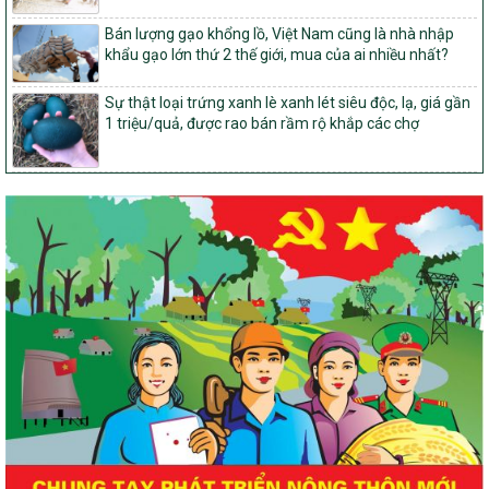
14/2026/TT-BNNMT
Bán lượng gạo khổng lồ, Việt Nam cũng là nhà nhập
Hướng dẫn thực hiện một số nội dung tiêu chí, điều kiện thuộc Bộ
khẩu gạo lớn thứ 2 thế giới, mua của ai nhiều nhất?
tiêu chí quốc gia về nông thôn mới giai đoạn 2026 – 2030 thuộc
phạm vi quản lý nhà nước của Bộ Nông nghiệp và Môi trường
Sự thật loại trứng xanh lè xanh lét siêu độc, lạ, giá gần
417/QĐ-BNNMT
1 triệu/quả, được rao bán rầm rộ khắp các chợ
Phê duyệt Chương trình mục tiêu quốc gia xây dựng nông thôn
mới, giảm nghèo bền vững và phát triển kinh tế – xã hội vùng
đồng bào dân tộc thiểu số và miền núi giai đoạn 2026-2035, giai
đoạn I: Từ năm 2026 đến năm 2030
Nghị quyết số 08/2026/NQ-HĐND
Quy định nguyên tắc, tiêu chí, định mức phân bổ ngân sách trung
ương thực hiện Chương trình mục tiêu quốc gia xây dựng nông
thôn mới, giảm nghèo bền vững và phát triển kinh tế – xã hội
vùng đồng bào dân tộc thiểu số và miền núi giai đoạn 2026 –
2030 trên địa bàn tỉnh Nghệ An
Chỉ Thị số 22-CT/TU
về đẩy mạnh thực hiện Chương trình mục tiêu quốc gia xây dựng
nông thôn mới, giảm nghèo bền vững và phát triển kinh tế – xã
hội vùng đồng bào dân tộc thiểu số và miền núi giai đoạn 2026 –
2030 trên địa bàn tỉnh Nghệ An