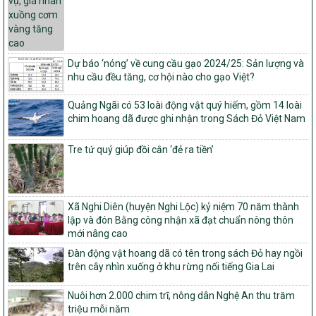
vụ xây dựng nông thôn mới giai đoạn 2026 – 2030
Quyết định số 16/2026/QĐ-TTg
Quy định nguyên tắc, tiêu chí, định mức phân bổ ngân sách trung
ương và tỉ lệ vốn đối ứng ngân sách của địa phương thực hiện
Dự báo ‘nóng’ về cung cầu gạo 2024/25: Sản lượng và
Chương trình mục tiêu quốc gia xây dựng nông thôn mới, giảm
nhu cầu đều tăng, cơ hội nào cho gạo Việt?
nghèo bền vững và phát triển kinh tế – xã hội vùng đồng bào dân
tộc thiểu số và miền núi giai đoạn 2026 – 2030
Quảng Ngãi có 53 loài động vật quý hiếm, gồm 14 loài
1451/QĐ-UBND
chim hoang dã được ghi nhận trong Sách Đỏ Việt Nam
Phê duyệt danh sách các xã thuộc nhóm 1, nhóm 2, nhóm 3
trong xây dựng nông thôn mới giai đoạn 2026-2030 trên địa bàn
Tre tứ quý giúp đồi cằn ‘đẻ ra tiền’
tỉnh Nghệ An
103/PTNT-NTM
Về việc đăng ký thực hiện Dự án liên kết theo chuỗi giá trị thuộc
Xã Nghi Diên (huyện Nghi Lộc) kỷ niệm 70 năm thành
Dự án 2 – Chương trình Mục tiêu quốc gia Giảm nghèo bền vững
lập và đón Bằng công nhận xã đạt chuẩn nông thôn
giai đoạn 2021-2025 được kéo dài sang năm 2026
mới nâng cao
827/QĐ-BNNMT
Đàn động vật hoang dã có tên trong sách Đỏ hay ngồi
Quyết định Ban hành Kế hoạch triển khai thực hiện Chương trình
trên cây nhìn xuống ở khu rừng nổi tiếng Gia Lai
mục tiêu quốc gia xây dựng nông thôn mới, giảm nghèo bền
vững và phát triển kinh tế – xã hội vùng đồng bào dân tộc thiểu
Nuôi hơn 2.000 chim trĩ, nông dân Nghệ An thu trăm
số và miền núi giai đoạn 2026-2035, giai đoạn I: Từ năm 2026
triệu mỗi năm
đến năm 2030