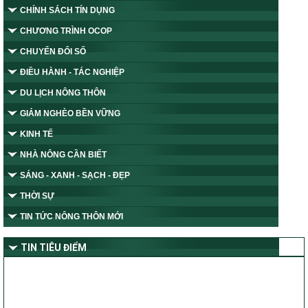
CHÍNH SÁCH TÍN DỤNG
CHƯƠNG TRÌNH OCOP
CHUYỂN ĐỔI SỐ
ĐIỀU HÀNH - TÁC NGHIỆP
DU LỊCH NÔNG THÔN
GIẢM NGHÈO BỀN VỮNG
KINH TẾ
NHÀ NÔNG CẦN BIẾT
SÁNG - XANH - SẠCH - ĐẸP
THỜI SỰ
TIN TỨC NÔNG THÔN MỚI
TIN TIÊU ĐIỂM