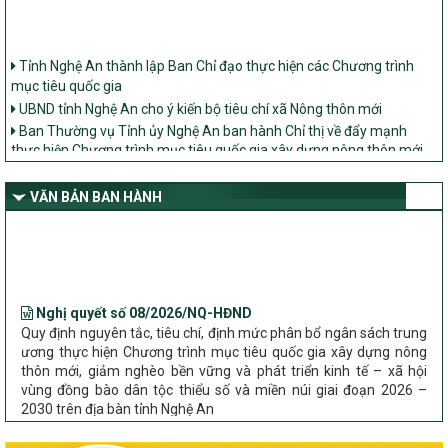
Tỉnh Nghệ An thành lập Ban Chỉ đạo thực hiện các Chương trình
mục tiêu quốc gia
UBND tỉnh Nghệ An cho ý kiến bộ tiêu chí xã Nông thôn mới
Ban Thường vụ Tỉnh ủy Nghệ An ban hành Chỉ thị về đẩy mạnh
thực hiện Chương trình mục tiêu quốc gia xây dựng nông thôn mới,
giảm nghèo bền vững và phát triển kinh tế – xã hội vùng đồng bào
dân tộc thiểu số và miền núi giai đoạn 2026 – 2030 trên địa bàn tỉnh
VĂN BẢN BAN HÀNH
Nghệ An
Bộ Dân tộc và Tôn giáo làm việc với UBND tỉnh về tình hình thực
hiện các Chương trình mục tiêu quốc gia trên địa bàn
Nghị quyết số 08/2026/NQ-HĐND
Quy định nguyên tắc, tiêu chí, định mức phân bổ ngân sách trung
ương thực hiện Chương trình mục tiêu quốc gia xây dựng nông
thôn mới, giảm nghèo bền vững và phát triển kinh tế – xã hội
vùng đồng bào dân tộc thiểu số và miền núi giai đoạn 2026 –
2030 trên địa bàn tỉnh Nghệ An
Chỉ Thị số 22-CT/TU
về đẩy mạnh thực hiện Chương trình mục tiêu quốc gia xây dựng