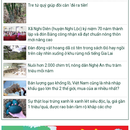
trong xây dựng nông thôn mới giai đoạn 2026-2030 trên địa bàn
Tre tứ quý giúp đồi cằn ‘đẻ ra tiền’
tỉnh Nghệ An
103/PTNT-NTM
Về việc đăng ký thực hiện Dự án liên kết theo chuỗi giá trị thuộc
Xã Nghi Diên (huyện Nghi Lộc) kỷ niệm 70 năm thành
Dự án 2 – Chương trình Mục tiêu quốc gia Giảm nghèo bền vững
lập và đón Bằng công nhận xã đạt chuẩn nông thôn
giai đoạn 2021-2025 được kéo dài sang năm 2026
mới nâng cao
827/QĐ-BNNMT
Đàn động vật hoang dã có tên trong sách Đỏ hay ngồi
Quyết định Ban hành Kế hoạch triển khai thực hiện Chương trình
trên cây nhìn xuống ở khu rừng nổi tiếng Gia Lai
mục tiêu quốc gia xây dựng nông thôn mới, giảm nghèo bền
vững và phát triển kinh tế – xã hội vùng đồng bào dân tộc thiểu
Nuôi hơn 2.000 chim trĩ, nông dân Nghệ An thu trăm
số và miền núi giai đoạn 2026-2035, giai đoạn I: Từ năm 2026
triệu mỗi năm
đến năm 2030
14/2026/TT-BNNMT
Bán lượng gạo khổng lồ, Việt Nam cũng là nhà nhập
Hướng dẫn thực hiện một số nội dung tiêu chí, điều kiện thuộc Bộ
khẩu gạo lớn thứ 2 thế giới, mua của ai nhiều nhất?
tiêu chí quốc gia về nông thôn mới giai đoạn 2026 – 2030 thuộc
phạm vi quản lý nhà nước của Bộ Nông nghiệp và Môi trường
Sự thật loại trứng xanh lè xanh lét siêu độc, lạ, giá gần
417/QĐ-BNNMT
1 triệu/quả, được rao bán rầm rộ khắp các chợ
Phê duyệt Chương trình mục tiêu quốc gia xây dựng nông thôn
mới, giảm nghèo bền vững và phát triển kinh tế – xã hội vùng
đồng bào dân tộc thiểu số và miền núi giai đoạn 2026-2035, giai
đoạn I: Từ năm 2026 đến năm 2030