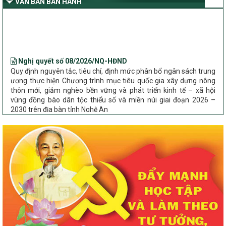
VĂN BẢN BAN HÀNH
Nghệ An
Bộ Dân tộc và Tôn giáo làm việc với UBND tỉnh về tình hình thực
hiện các Chương trình mục tiêu quốc gia trên địa bàn
Nghị quyết số 08/2026/NQ-HĐND
Quy định nguyên tắc, tiêu chí, định mức phân bổ ngân sách trung
ương thực hiện Chương trình mục tiêu quốc gia xây dựng nông
thôn mới, giảm nghèo bền vững và phát triển kinh tế – xã hội
vùng đồng bào dân tộc thiểu số và miền núi giai đoạn 2026 –
2030 trên địa bàn tỉnh Nghệ An
Chỉ Thị số 22-CT/TU
về đẩy mạnh thực hiện Chương trình mục tiêu quốc gia xây dựng
nông thôn mới, giảm nghèo bền vững và phát triển kinh tế – xã
hội vùng đồng bào dân tộc thiểu số và miền núi giai đoạn 2026 –
2030 trên địa bàn tỉnh Nghệ An
Quyết định số 2490/QĐ-UBND
Về việc thành lập Ban Chỉ đạo Chương trình mục tiều quốc gia xây
dựng nông thôn mới, giảm nghèo bền vững và phát triển kinh tế –
xã hội vùng đồng bào dân tộc thiểu số và miền núi giai đoạn 2026
-2030 tỉnh Nghệ An
Thông tư Số 23/2026/TT-BNNMT