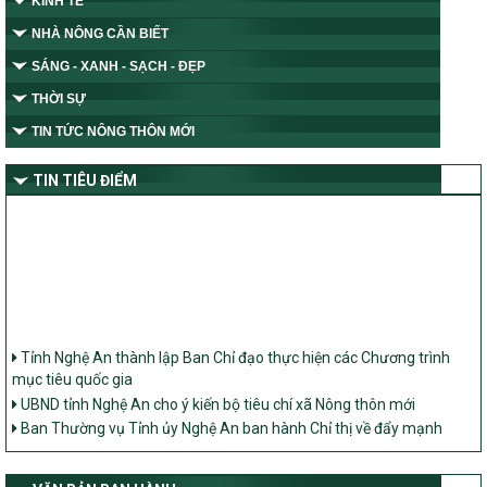
KINH TẾ
NHÀ NÔNG CẦN BIẾT
SÁNG - XANH - SẠCH - ĐẸP
THỜI SỰ
TIN TỨC NÔNG THÔN MỚI
TIN TIÊU ĐIỂM
Tỉnh Nghệ An thành lập Ban Chỉ đạo thực hiện các Chương trình
mục tiêu quốc gia
UBND tỉnh Nghệ An cho ý kiến bộ tiêu chí xã Nông thôn mới
Ban Thường vụ Tỉnh ủy Nghệ An ban hành Chỉ thị về đẩy mạnh
thực hiện Chương trình mục tiêu quốc gia xây dựng nông thôn mới,
giảm nghèo bền vững và phát triển kinh tế – xã hội vùng đồng bào
dân tộc thiểu số và miền núi giai đoạn 2026 – 2030 trên địa bàn tỉnh