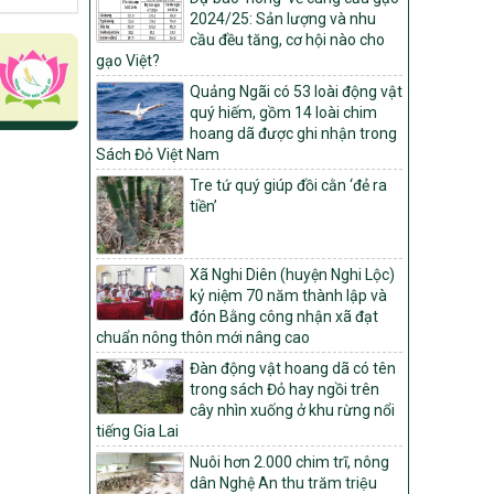
Môi trường
2024/25: Sản lượng và nhu
cầu đều tăng, cơ hội nào cho
Quyết định số: 26/2026/QĐ-TTg
gạo Việt?
Quyết định ban hành Bộ tiêu chí và quy
trình đánh giá, phân hạng sản phẩm Mỗi
Quảng Ngãi có 53 loài động vật
xã một sản phẩm
quý hiếm, gồm 14 loài chim
hoang dã được ghi nhận trong
số: 19/2026/QĐ-TTg
Sách Đỏ Việt Nam
Quy định điều kiện, trình tự, thủ tục, hồ sơ
xét, công nhận, công bố và thu hồi quyết
Tre tứ quý giúp đồi cằn ‘đẻ ra
định công nhận xã đạt chuẩn nông thôn
tiền’
mới, xã đạt nông thôn mới hiện đại và
tỉnh, thành phố hoàn thành nhiệm vụ xây
dựng nông thôn mới giai đoạn 2026 –
Xã Nghi Diên (huyện Nghi Lộc)
2030
kỷ niệm 70 năm thành lập và
đón Bằng công nhận xã đạt
Quyết định số 16/2026/QĐ-TTg
chuẩn nông thôn mới nâng cao
Quy định nguyên tắc, tiêu chí, định mức
phân bổ ngân sách trung ương và tỉ lệ
Đàn động vật hoang dã có tên
vốn đối ứng ngân sách của địa phương
trong sách Đỏ hay ngồi trên
thực hiện Chương trình mục tiêu quốc gia
cây nhìn xuống ở khu rừng nổi
xây dựng nông thôn mới, giảm nghèo
tiếng Gia Lai
bền vững và phát triển kinh tế – xã hội
Nuôi hơn 2.000 chim trĩ, nông
vùng đồng bào dân tộc thiểu số và miền
dân Nghệ An thu trăm triệu
núi giai đoạn 2026 – 2030