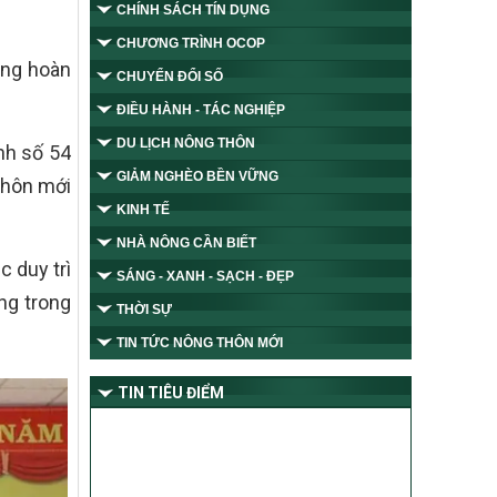
CHÍNH SÁCH TÍN DỤNG
CHƯƠNG TRÌNH OCOP
ang hoàn
CHUYỂN ĐỔI SỐ
ĐIỀU HÀNH - TÁC NGHIỆP
DU LỊCH NÔNG THÔN
nh số 54
GIẢM NGHÈO BỀN VỮNG
thôn mới
KINH TẾ
NHÀ NÔNG CẦN BIẾT
c duy trì
SÁNG - XANH - SẠCH - ĐẸP
ng trong
THỜI SỰ
TIN TỨC NÔNG THÔN MỚI
TIN TIÊU ĐIỂM