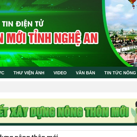
ỨC
THƯ VIỆN ẢNH
VIDEO
VĂN BẢN
TIN TỨC NÔNG