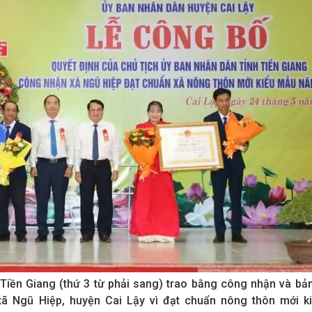
iền Giang (thứ 3 từ phải sang) trao bằng công nhận và bả
 xã Ngũ Hiệp, huyện Cai Lậy vì đạt chuẩn nông thôn mới k