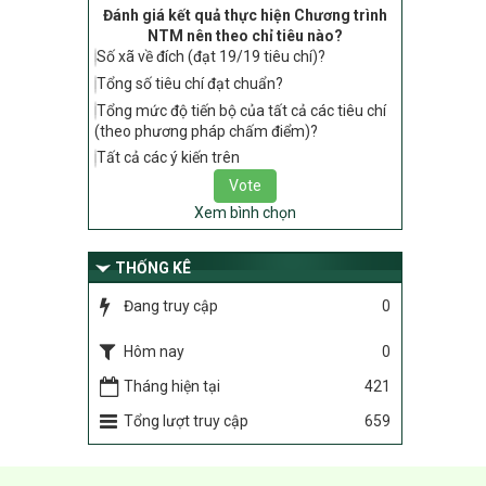
Đánh giá kết quả thực hiện Chương trình
tiêu chí, điều kiện thuộc Bộ tiêu chí quốc
NTM nên theo chỉ tiêu nào?
gia về nông thôn mới giai đoạn 2026 –
Số xã về đích (đạt 19/19 tiêu chí)?
2030 thuộc phạm vi quản lý nhà nước
của Bộ Nông nghiệp và Môi trường
Tổng số tiêu chí đạt chuẩn?
Tổng mức độ tiến bộ của tất cả các tiêu chí
417/QĐ-BNNMT
(theo phương pháp chấm điểm)?
Phê duyệt Chương trình mục tiêu quốc
gia xây dựng nông thôn mới, giảm nghèo
Tất cả các ý kiến trên
bền vững và phát triển kinh tế – xã hội
vùng đồng bào dân tộc thiểu số và miền
Xem bình chọn
núi giai đoạn 2026-2035, giai đoạn I: Từ
năm 2026 đến năm 2030
THỐNG KÊ
Nghị quyết số 08/2026/NQ-HĐND
Quy định nguyên tắc, tiêu chí, định mức
Đang truy cập
0
phân bổ ngân sách trung ương thực hiện
Chương trình mục tiêu quốc gia xây dựng
Hôm nay
0
nông thôn mới, giảm nghèo bền vững và
phát triển kinh tế – xã hội vùng đồng bào
Tháng hiện tại
421
dân tộc thiểu số và miền núi giai đoạn
Tổng lượt truy cập
659
2026 – 2030 trên địa bàn tỉnh Nghệ An
Chỉ Thị số 22-CT/TU
về đẩy mạnh thực hiện Chương trình mục