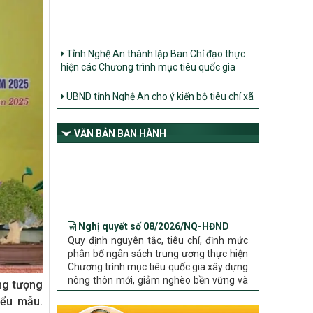
Tỉnh Nghệ An thành lập Ban Chỉ đạo thực
hiện các Chương trình mục tiêu quốc gia
UBND tỉnh Nghệ An cho ý kiến bộ tiêu chí xã
Nông thôn mới
Ban Thường vụ Tỉnh ủy Nghệ An ban hành
Chỉ thị về đẩy mạnh thực hiện Chương trình
VĂN BẢN BAN HÀNH
mục tiêu quốc gia xây dựng nông thôn mới,
giảm nghèo bền vững và phát triển kinh tế –
xã hội vùng đồng bào dân tộc thiểu số và
miền núi giai đoạn 2026 – 2030 trên địa bàn
tỉnh Nghệ An
Nghị quyết số 08/2026/NQ-HĐND
Bộ Dân tộc và Tôn giáo làm việc với UBND
Quy định nguyên tắc, tiêu chí, định mức
tỉnh về tình hình thực hiện các Chương trình
phân bổ ngân sách trung ương thực hiện
mục tiêu quốc gia trên địa bàn
Chương trình mục tiêu quốc gia xây dựng
nông thôn mới, giảm nghèo bền vững và
phát triển kinh tế – xã hội vùng đồng bào
ng tượng
dân tộc thiểu số và miền núi giai đoạn
iểu mẫu.
2026 – 2030 trên địa bàn tỉnh Nghệ An