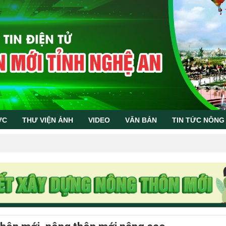
ỨC
THƯ VIỆN ẢNH
VIDEO
VĂN BẢN
TIN TỨC NÔNG