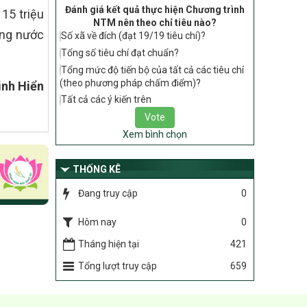
tiêu chí, điều kiện thuộc Bộ tiêu chí quốc
Đánh giá kết quả thực hiện Chương trình
15 triệu
gia về nông thôn mới giai đoạn 2026 –
NTM nên theo chỉ tiêu nào?
ụng nước
2030 thuộc phạm vi quản lý nhà nước
Số xã về đích (đạt 19/19 tiêu chí)?
của Bộ Nông nghiệp và Môi trường
Tổng số tiêu chí đạt chuẩn?
417/QĐ-BNNMT
Tổng mức độ tiến bộ của tất cả các tiêu chí
Phê duyệt Chương trình mục tiêu quốc
(theo phương pháp chấm điểm)?
nh Hiển
gia xây dựng nông thôn mới, giảm nghèo
Tất cả các ý kiến trên
bền vững và phát triển kinh tế – xã hội
vùng đồng bào dân tộc thiểu số và miền
núi giai đoạn 2026-2035, giai đoạn I: Từ
Xem bình chọn
năm 2026 đến năm 2030
THỐNG KÊ
Nghị quyết số 08/2026/NQ-HĐND
Quy định nguyên tắc, tiêu chí, định mức
Đang truy cập
0
phân bổ ngân sách trung ương thực hiện
Chương trình mục tiêu quốc gia xây dựng
Hôm nay
0
nông thôn mới, giảm nghèo bền vững và
phát triển kinh tế – xã hội vùng đồng bào
Tháng hiện tại
421
dân tộc thiểu số và miền núi giai đoạn
2026 – 2030 trên địa bàn tỉnh Nghệ An
Tổng lượt truy cập
659
Chỉ Thị số 22-CT/TU
về đẩy mạnh thực hiện Chương trình mục