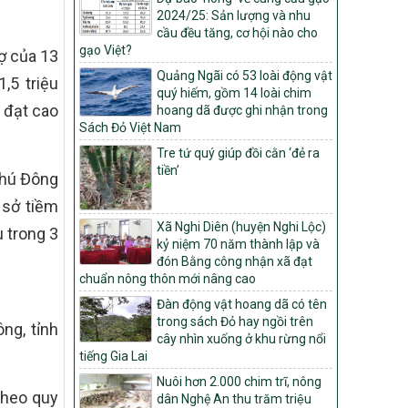
Môi trường
2024/25: Sản lượng và nhu
cầu đều tăng, cơ hội nào cho
Quyết định số: 26/2026/QĐ-TTg
gạo Việt?
Quyết định ban hành Bộ tiêu chí và quy
ợ của 13
trình đánh giá, phân hạng sản phẩm Mỗi
Quảng Ngãi có 53 loài động vật
,5 triệu
xã một sản phẩm
quý hiếm, gồm 14 loài chim
 đạt cao
hoang dã được ghi nhận trong
số: 19/2026/QĐ-TTg
Sách Đỏ Việt Nam
Quy định điều kiện, trình tự, thủ tục, hồ sơ
xét, công nhận, công bố và thu hồi quyết
Tre tứ quý giúp đồi cằn ‘đẻ ra
định công nhận xã đạt chuẩn nông thôn
tiền’
 Phú Đông
mới, xã đạt nông thôn mới hiện đại và
tỉnh, thành phố hoàn thành nhiệm vụ xây
 sở tiềm
dựng nông thôn mới giai đoạn 2026 –
Xã Nghi Diên (huyện Nghi Lộc)
u trong 3
2030
kỷ niệm 70 năm thành lập và
đón Bằng công nhận xã đạt
Quyết định số 16/2026/QĐ-TTg
chuẩn nông thôn mới nâng cao
Quy định nguyên tắc, tiêu chí, định mức
phân bổ ngân sách trung ương và tỉ lệ
Đàn động vật hoang dã có tên
vốn đối ứng ngân sách của địa phương
trong sách Đỏ hay ngồi trên
ng, tỉnh
thực hiện Chương trình mục tiêu quốc gia
cây nhìn xuống ở khu rừng nổi
xây dựng nông thôn mới, giảm nghèo
tiếng Gia Lai
bền vững và phát triển kinh tế – xã hội
Nuôi hơn 2.000 chim trĩ, nông
vùng đồng bào dân tộc thiểu số và miền
theo quy
dân Nghệ An thu trăm triệu
núi giai đoạn 2026 – 2030