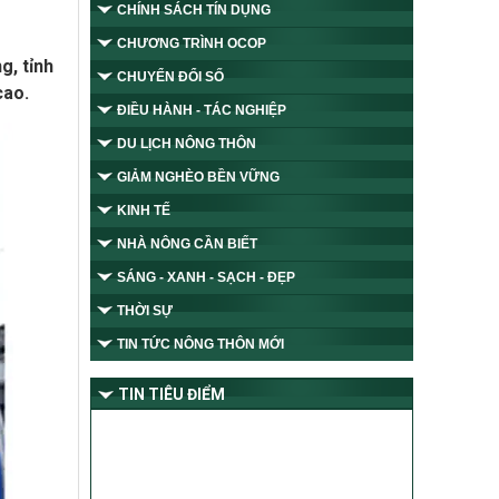
CHÍNH SÁCH TÍN DỤNG
CHƯƠNG TRÌNH OCOP
g, tỉnh
CHUYỂN ĐỔI SỐ
cao.
ĐIỀU HÀNH - TÁC NGHIỆP
DU LỊCH NÔNG THÔN
GIẢM NGHÈO BỀN VỮNG
KINH TẾ
NHÀ NÔNG CẦN BIẾT
SÁNG - XANH - SẠCH - ĐẸP
THỜI SỰ
TIN TỨC NÔNG THÔN MỚI
TIN TIÊU ĐIỂM