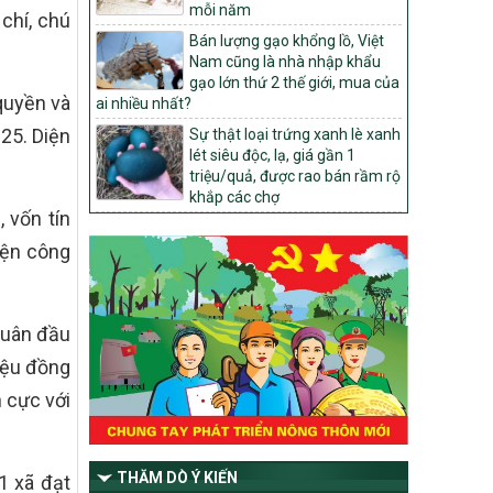
mỗi năm
chí, chú
1451/QĐ-UBND
Bán lượng gạo khổng lồ, Việt
Phê duyệt danh sách các xã thuộc nhóm
Nam cũng là nhà nhập khẩu
1, nhóm 2, nhóm 3 trong xây dựng nông
gạo lớn thứ 2 thế giới, mua của
thôn mới giai đoạn 2026-2030 trên địa
quyền và
ai nhiều nhất?
bàn tỉnh Nghệ An
25. Diện
Sự thật loại trứng xanh lè xanh
103/PTNT-NTM
lét siêu độc, lạ, giá gần 1
Về việc đăng ký thực hiện Dự án liên kết
triệu/quả, được rao bán rầm rộ
theo chuỗi giá trị thuộc Dự án 2 –
khắp các chợ
Chương trình Mục tiêu quốc gia Giảm
 vốn tín
nghèo bền vững giai đoạn 2021-2025
iện công
được kéo dài sang năm 2026
827/QĐ-BNNMT
Quyết định Ban hành Kế hoạch triển khai
thực hiện Chương trình mục tiêu quốc gia
quân đầu
xây dựng nông thôn mới, giảm nghèo
riệu đồng
bền vững và phát triển kinh tế – xã hội
vùng đồng bào dân tộc thiểu số và miền
h cực với
núi giai đoạn 2026-2035, giai đoạn I: Từ
năm 2026 đến năm 2030
14/2026/TT-BNNMT
THĂM DÒ Ý KIẾN
1 xã đạt
Hướng dẫn thực hiện một số nội dung