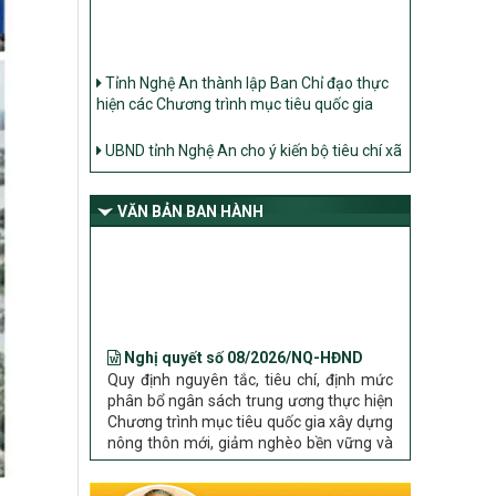
Tỉnh Nghệ An thành lập Ban Chỉ đạo thực
hiện các Chương trình mục tiêu quốc gia
UBND tỉnh Nghệ An cho ý kiến bộ tiêu chí xã
Nông thôn mới
Ban Thường vụ Tỉnh ủy Nghệ An ban hành
Chỉ thị về đẩy mạnh thực hiện Chương trình
VĂN BẢN BAN HÀNH
mục tiêu quốc gia xây dựng nông thôn mới,
giảm nghèo bền vững và phát triển kinh tế –
xã hội vùng đồng bào dân tộc thiểu số và
miền núi giai đoạn 2026 – 2030 trên địa bàn
tỉnh Nghệ An
Nghị quyết số 08/2026/NQ-HĐND
Bộ Dân tộc và Tôn giáo làm việc với UBND
Quy định nguyên tắc, tiêu chí, định mức
tỉnh về tình hình thực hiện các Chương trình
phân bổ ngân sách trung ương thực hiện
mục tiêu quốc gia trên địa bàn
Chương trình mục tiêu quốc gia xây dựng
nông thôn mới, giảm nghèo bền vững và
phát triển kinh tế – xã hội vùng đồng bào
dân tộc thiểu số và miền núi giai đoạn
2026 – 2030 trên địa bàn tỉnh Nghệ An