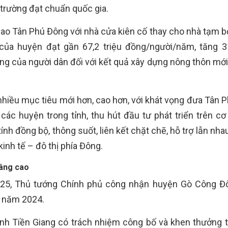
trường đạt chuẩn quốc gia.
ao Tân Phú Đông với nhà cửa kiên cố thay cho nhà tạm b
ủa huyện đạt gần 67,2 triệu đồng/người/năm, tăng 31
ng của người dân đối với kết quả xây dựng nông thôn mới
c nhiều mục tiêu mới hơn, cao hơn, với khát vọng đưa Tân
các huyện trong tỉnh, thu hút đầu tư phát triển trên cơ
ính đồng bộ, thông suốt, liên kết chặt chẽ, hỗ trợ lẫn nha
kinh tế – đô thị phía Đông.
âng cao
25, Thủ tướng Chính phủ công nhận huyện Gò Công Đô
o năm 2024.
ỉnh Tiền Giang có trách nhiệm công bố và khen thưởng 