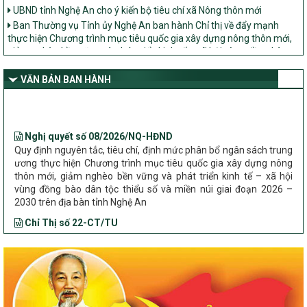
UBND tỉnh Nghệ An cho ý kiến bộ tiêu chí xã Nông thôn mới
Ban Thường vụ Tỉnh ủy Nghệ An ban hành Chỉ thị về đẩy mạnh
thực hiện Chương trình mục tiêu quốc gia xây dựng nông thôn mới,
giảm nghèo bền vững và phát triển kinh tế – xã hội vùng đồng bào
dân tộc thiểu số và miền núi giai đoạn 2026 – 2030 trên địa bàn tỉnh
Nghệ An
VĂN BẢN BAN HÀNH
Bộ Dân tộc và Tôn giáo làm việc với UBND tỉnh về tình hình thực
hiện các Chương trình mục tiêu quốc gia trên địa bàn
Nghị quyết số 08/2026/NQ-HĐND
Quy định nguyên tắc, tiêu chí, định mức phân bổ ngân sách trung
ương thực hiện Chương trình mục tiêu quốc gia xây dựng nông
thôn mới, giảm nghèo bền vững và phát triển kinh tế – xã hội
vùng đồng bào dân tộc thiểu số và miền núi giai đoạn 2026 –
2030 trên địa bàn tỉnh Nghệ An
Chỉ Thị số 22-CT/TU
về đẩy mạnh thực hiện Chương trình mục tiêu quốc gia xây dựng
nông thôn mới, giảm nghèo bền vững và phát triển kinh tế – xã
hội vùng đồng bào dân tộc thiểu số và miền núi giai đoạn 2026 –
2030 trên địa bàn tỉnh Nghệ An
Quyết định số 2490/QĐ-UBND
Về việc thành lập Ban Chỉ đạo Chương trình mục tiều quốc gia xây