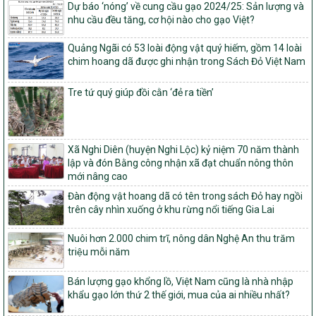
nghèo bền vững và phát triển kinh tế – xã hội vùng đồng bào dân
Dự báo ‘nóng’ về cung cầu gạo 2024/25: Sản lượng và
tộc thiểu số và miền núi giai đoạn 2026 – 2030
nhu cầu đều tăng, cơ hội nào cho gạo Việt?
1451/QĐ-UBND
Quảng Ngãi có 53 loài động vật quý hiếm, gồm 14 loài
Phê duyệt danh sách các xã thuộc nhóm 1, nhóm 2, nhóm 3
chim hoang dã được ghi nhận trong Sách Đỏ Việt Nam
trong xây dựng nông thôn mới giai đoạn 2026-2030 trên địa bàn
tỉnh Nghệ An
Tre tứ quý giúp đồi cằn ‘đẻ ra tiền’
103/PTNT-NTM
Về việc đăng ký thực hiện Dự án liên kết theo chuỗi giá trị thuộc
Dự án 2 – Chương trình Mục tiêu quốc gia Giảm nghèo bền vững
giai đoạn 2021-2025 được kéo dài sang năm 2026
Xã Nghi Diên (huyện Nghi Lộc) kỷ niệm 70 năm thành
827/QĐ-BNNMT
lập và đón Bằng công nhận xã đạt chuẩn nông thôn
Quyết định Ban hành Kế hoạch triển khai thực hiện Chương trình
mới nâng cao
mục tiêu quốc gia xây dựng nông thôn mới, giảm nghèo bền
Đàn động vật hoang dã có tên trong sách Đỏ hay ngồi
vững và phát triển kinh tế – xã hội vùng đồng bào dân tộc thiểu
trên cây nhìn xuống ở khu rừng nổi tiếng Gia Lai
số và miền núi giai đoạn 2026-2035, giai đoạn I: Từ năm 2026
đến năm 2030
Nuôi hơn 2.000 chim trĩ, nông dân Nghệ An thu trăm
14/2026/TT-BNNMT
triệu mỗi năm
Hướng dẫn thực hiện một số nội dung tiêu chí, điều kiện thuộc Bộ
tiêu chí quốc gia về nông thôn mới giai đoạn 2026 – 2030 thuộc
Bán lượng gạo khổng lồ, Việt Nam cũng là nhà nhập
phạm vi quản lý nhà nước của Bộ Nông nghiệp và Môi trường
khẩu gạo lớn thứ 2 thế giới, mua của ai nhiều nhất?
417/QĐ-BNNMT