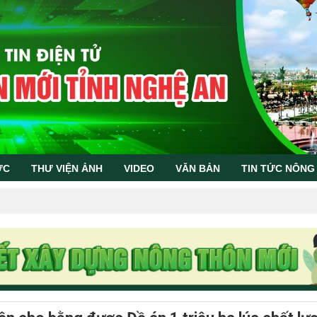
ỨC
THƯ VIỆN ẢNH
VIDEO
VĂN BẢN
TIN TỨC NÔNG