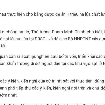
u thực hiện cho bằng được đề án 1 triệu ha lúa chất lư
kè chống sạt lở, Thủ tướng Phạm Minh Chính cho biết, t
ó sạt lở, sụt lún tại ĐBSCL và đã giao Bộ NNPTNT xây dự
tới.
uan cần rà soát lại, nghiên cứu bố trí vốn, triển khai các
n khẩn trương di dời người dân tại các khu vực sạt lở tớ
các ý kiến, kiến nghị của cử tri rất sát với thực tiễn, đúng
ành phố tiếp thu các ý kiến, kiến nghị nói trên và chủ đ
sớm nhất.