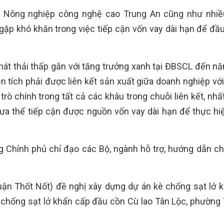
n Nông nghiệp công nghệ cao Trung An cũng như nhi
 gặp khó khăn trong việc tiếp cận vốn vay dài hạn để đầu
 phát thải thấp gắn với tăng trưởng xanh tại ĐBSCL đến n
 tích phải được liên kết sản xuất giữa doanh nghiệp với
rò chính trong tất cả các khâu trong chuỗi liên kết, nhấ
ưa thể tiếp cận được nguồn vốn vay dài hạn để thực hi
g Chính phủ chỉ đạo các Bộ, ngành hỗ trợ, hướng dẫn c
uận Thốt Nốt) đề nghị xây dựng dự án kè chống sạt lở 
 chống sạt lở khẩn cấp đầu cồn Cù lao Tân Lộc, phường 