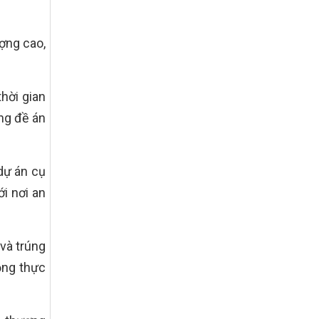
tiêu quốc gia xây dựng nông thôn mới,
giảm nghèo bền vững và phát triển kinh
tế – xã hội vùng đồng bào dân tộc thiểu
số và miền núi giai đoạn 2026 – 2030
ợng cao,
trên địa bàn tỉnh Nghệ An
Quyết định số 2490/QĐ-UBND
Về việc thành lập Ban Chỉ đạo Chương
hời gian
trình mục tiều quốc gia xây dựng nông
ng đề án
thôn mới, giảm nghèo bền vững và phát
triển kinh tế – xã hội vùng đồng bào dân
tộc thiểu số và miền núi giai đoạn 2026
-2030 tỉnh Nghệ An
 dự án cụ
Thông tư Số 23/2026/TT-BNNMT
i nơi an
Thông tư Hướng dẫn thực hiện một số
nội dung Chương trình mục tiêu quốc gia
xây dựng nông thôn mới, giảm nghèo
bền vững và phát triển kinh tế – xã hội
 và trúng
vùng đồng bào dân tộc thiểu số và miền
núi giai đoạn 2026-2030 thuộc phạm vi
ộng thực
quản lý nhà nước của Bộ Nông nghiệp và
Môi trường
Quyết định số: 26/2026/QĐ-TTg