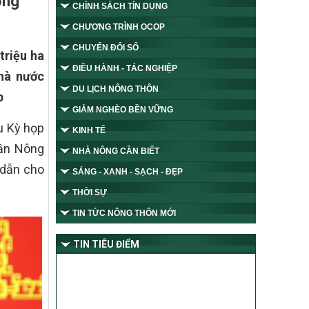
ợng
CHÍNH SÁCH TÍN DỤNG
CHƯƠNG TRÌNH OCOP
CHUYỂN ĐỔI SỐ
triệu ha
ĐIỀU HÀNH - TÁC NGHIỆP
Nhà nước
DU LỊCH NÔNG THÔN
p
GIẢM NGHÈO BỀN VỮNG
u Kỳ họp
KINH TẾ
hần Nông
NHÀ NÔNG CẦN BIẾT
 dẫn cho
SÁNG - XANH - SẠCH - ĐẸP
THỜI SỰ
TIN TỨC NÔNG THÔN MỚI
TIN TIÊU ĐIỂM