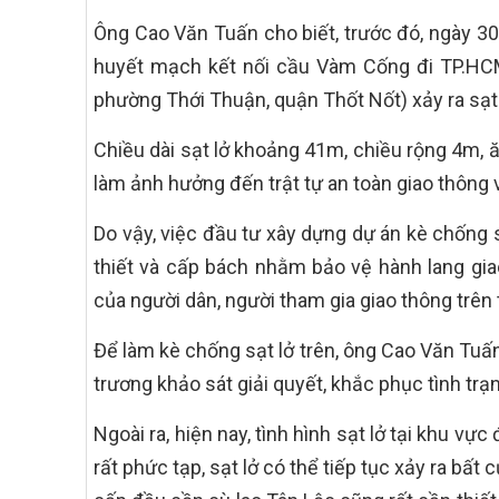
Ông Cao Văn Tuấn cho biết, trước đó, ngày 30
huyết mạch kết nối cầu Vàm Cống đi TP.HCM
phường Thới Thuận, quận Thốt Nốt) xảy ra sạt 
Chiều dài sạt lở khoảng 41m, chiều rộng 4m, 
làm ảnh hưởng đến trật tự an toàn giao thông
Do vậy, việc đầu tư xây dựng dự án kè chống 
thiết và cấp bách nhằm bảo vệ hành lang giao
của người dân, người tham gia giao thông trên
Để làm kè chống sạt lở trên, ông Cao Văn Tuấ
trương khảo sát giải quyết, khắc phục tình trạn
Ngoài ra, hiện nay, tình hình sạt lở tại khu v
rất phức tạp, sạt lở có thể tiếp tục xảy ra bất