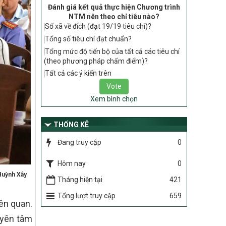
tiêu chí, điều kiện thuộc Bộ tiêu chí quốc
Đánh giá kết quả thực hiện Chương trình
gia về nông thôn mới giai đoạn 2026 –
NTM nên theo chỉ tiêu nào?
2030 thuộc phạm vi quản lý nhà nước
Số xã về đích (đạt 19/19 tiêu chí)?
của Bộ Nông nghiệp và Môi trường
Tổng số tiêu chí đạt chuẩn?
417/QĐ-BNNMT
Tổng mức độ tiến bộ của tất cả các tiêu chí
Phê duyệt Chương trình mục tiêu quốc
(theo phương pháp chấm điểm)?
gia xây dựng nông thôn mới, giảm nghèo
Tất cả các ý kiến trên
bền vững và phát triển kinh tế – xã hội
vùng đồng bào dân tộc thiểu số và miền
núi giai đoạn 2026-2035, giai đoạn I: Từ
Xem bình chọn
năm 2026 đến năm 2030
Nghị quyết số 08/2026/NQ-HĐND
THỐNG KÊ
Quy định nguyên tắc, tiêu chí, định mức
Đang truy cập
0
phân bổ ngân sách trung ương thực hiện
Chương trình mục tiêu quốc gia xây dựng
nông thôn mới, giảm nghèo bền vững và
Hôm nay
0
phát triển kinh tế – xã hội vùng đồng bào
 Huỳnh Xây
Tháng hiện tại
421
dân tộc thiểu số và miền núi giai đoạn
2026 – 2030 trên địa bàn tỉnh Nghệ An
Tổng lượt truy cập
659
ên quan.
Chỉ Thị số 22-CT/TU
về đẩy mạnh thực hiện Chương trình mục
 yên tâm