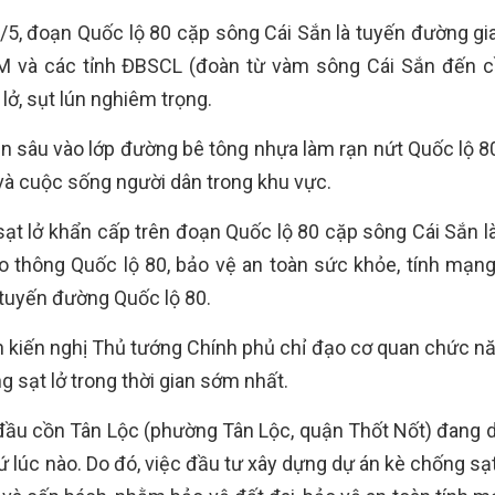
/5, đoạn Quốc lộ 80 cặp sông Cái Sắn là tuyến đường gi
 và các tỉnh ĐBSCL (đoàn từ vàm sông Cái Sắn đến c
lở, sụt lún nghiêm trọng.
ăn sâu vào lớp đường bê tông nhựa làm rạn nứt Quốc lộ 80
 và cuộc sống người dân trong khu vực.
sạt lở khẩn cấp trên đoạn Quốc lộ 80 cặp sông Cái Sắn là
 thông Quốc lộ 80, bảo vệ an toàn sức khỏe, tính mạng,
 tuyến đường Quốc lộ 80.
n kiến nghị Thủ tướng Chính phủ chỉ đạo cơ quan chức n
g sạt lở trong thời gian sớm nhất.
ực đầu cồn Tân Lộc (phường Tân Lộc, quận Thốt Nốt) đang 
 cứ lúc nào. Do đó, việc đầu tư xây dựng dự án kè chống sạ