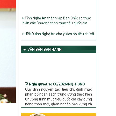
Tỉnh Nghệ An thành lập Ban Chỉ đạo thực
hiện các Chương trình mục tiêu quốc gia
UBND tỉnh Nghệ An cho ý kiến bộ tiêu chí xã
Nông thôn mới
Ban Thường vụ Tỉnh ủy Nghệ An ban hành
Chỉ thị về đẩy mạnh thực hiện Chương trình
mục tiêu quốc gia xây dựng nông thôn mới,
VĂN BẢN BAN HÀNH
giảm nghèo bền vững và phát triển kinh tế –
xã hội vùng đồng bào dân tộc thiểu số và
miền núi giai đoạn 2026 – 2030 trên địa bàn
tỉnh Nghệ An
Nghị quyết số 08/2026/NQ-HĐND
Bộ Dân tộc và Tôn giáo làm việc với UBND
Quy định nguyên tắc, tiêu chí, định mức
tỉnh về tình hình thực hiện các Chương trình
phân bổ ngân sách trung ương thực hiện
mục tiêu quốc gia trên địa bàn
Chương trình mục tiêu quốc gia xây dựng
nông thôn mới, giảm nghèo bền vững và
phát triển kinh tế – xã hội vùng đồng bào
dân tộc thiểu số và miền núi giai đoạn
2026 – 2030 trên địa bàn tỉnh Nghệ An