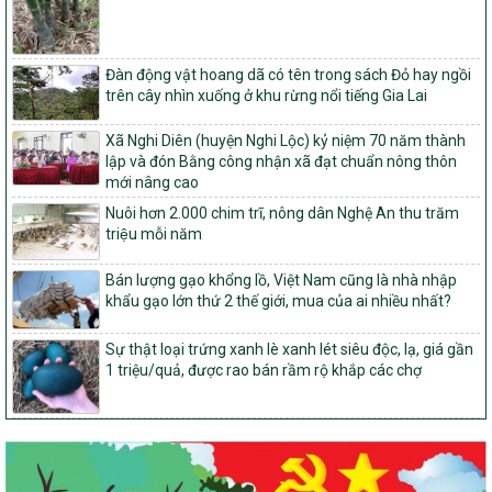
trong xây dựng nông thôn mới giai đoạn 2026-2030 trên địa bàn
tỉnh Nghệ An
103/PTNT-NTM
Đàn động vật hoang dã có tên trong sách Đỏ hay ngồi
Về việc đăng ký thực hiện Dự án liên kết theo chuỗi giá trị thuộc
trên cây nhìn xuống ở khu rừng nổi tiếng Gia Lai
Dự án 2 – Chương trình Mục tiêu quốc gia Giảm nghèo bền vững
giai đoạn 2021-2025 được kéo dài sang năm 2026
Xã Nghi Diên (huyện Nghi Lộc) kỷ niệm 70 năm thành
827/QĐ-BNNMT
lập và đón Bằng công nhận xã đạt chuẩn nông thôn
Quyết định Ban hành Kế hoạch triển khai thực hiện Chương trình
mới nâng cao
mục tiêu quốc gia xây dựng nông thôn mới, giảm nghèo bền
Nuôi hơn 2.000 chim trĩ, nông dân Nghệ An thu trăm
vững và phát triển kinh tế – xã hội vùng đồng bào dân tộc thiểu
triệu mỗi năm
số và miền núi giai đoạn 2026-2035, giai đoạn I: Từ năm 2026
đến năm 2030
Bán lượng gạo khổng lồ, Việt Nam cũng là nhà nhập
14/2026/TT-BNNMT
khẩu gạo lớn thứ 2 thế giới, mua của ai nhiều nhất?
Hướng dẫn thực hiện một số nội dung tiêu chí, điều kiện thuộc Bộ
tiêu chí quốc gia về nông thôn mới giai đoạn 2026 – 2030 thuộc
Sự thật loại trứng xanh lè xanh lét siêu độc, lạ, giá gần
phạm vi quản lý nhà nước của Bộ Nông nghiệp và Môi trường
1 triệu/quả, được rao bán rầm rộ khắp các chợ
417/QĐ-BNNMT
Phê duyệt Chương trình mục tiêu quốc gia xây dựng nông thôn
mới, giảm nghèo bền vững và phát triển kinh tế – xã hội vùng
đồng bào dân tộc thiểu số và miền núi giai đoạn 2026-2035, giai
đoạn I: Từ năm 2026 đến năm 2030