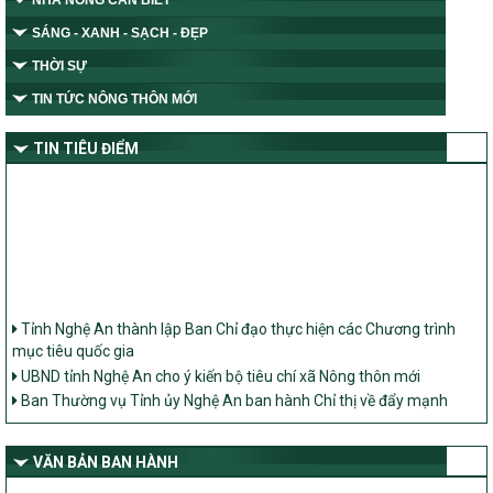
NHÀ NÔNG CẦN BIẾT
SÁNG - XANH - SẠCH - ĐẸP
THỜI SỰ
TIN TỨC NÔNG THÔN MỚI
TIN TIÊU ĐIỂM
Tỉnh Nghệ An thành lập Ban Chỉ đạo thực hiện các Chương trình
mục tiêu quốc gia
UBND tỉnh Nghệ An cho ý kiến bộ tiêu chí xã Nông thôn mới
Ban Thường vụ Tỉnh ủy Nghệ An ban hành Chỉ thị về đẩy mạnh
thực hiện Chương trình mục tiêu quốc gia xây dựng nông thôn mới,
giảm nghèo bền vững và phát triển kinh tế – xã hội vùng đồng bào
dân tộc thiểu số và miền núi giai đoạn 2026 – 2030 trên địa bàn tỉnh
VĂN BẢN BAN HÀNH
Nghệ An