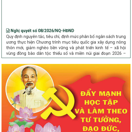
Bộ Dân tộc và Tôn giáo làm việc với UBND tỉnh về tình hình thực
hiện các Chương trình mục tiêu quốc gia trên địa bàn
Nghị quyết số 08/2026/NQ-HĐND
Quy định nguyên tắc, tiêu chí, định mức phân bổ ngân sách trung
ương thực hiện Chương trình mục tiêu quốc gia xây dựng nông
thôn mới, giảm nghèo bền vững và phát triển kinh tế – xã hội
vùng đồng bào dân tộc thiểu số và miền núi giai đoạn 2026 –
2030 trên địa bàn tỉnh Nghệ An
Chỉ Thị số 22-CT/TU
về đẩy mạnh thực hiện Chương trình mục tiêu quốc gia xây dựng
nông thôn mới, giảm nghèo bền vững và phát triển kinh tế – xã
hội vùng đồng bào dân tộc thiểu số và miền núi giai đoạn 2026 –
2030 trên địa bàn tỉnh Nghệ An
Quyết định số 2490/QĐ-UBND
Về việc thành lập Ban Chỉ đạo Chương trình mục tiều quốc gia xây
dựng nông thôn mới, giảm nghèo bền vững và phát triển kinh tế –
xã hội vùng đồng bào dân tộc thiểu số và miền núi giai đoạn 2026
-2030 tỉnh Nghệ An
Thông tư Số 23/2026/TT-BNNMT