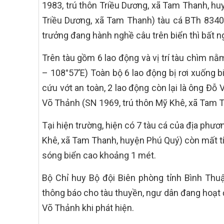
1983, trú thôn Triều Dương, xã Tam Thanh, hu
Triều Dương, xã Tam Thanh) tàu cá BTh 8340
trưởng đang hành nghề câu trên biển thì bất ngờ
Trên tàu gồm 6 lao động và vị trí tàu chìm n
– 108°57’E) Toàn bộ 6 lao động bị rơi xuống 
cứu vớt an toàn, 2 lao động còn lại là ông Đ
Võ Thảnh (SN 1969, trú thôn Mỹ Khê, xã Tam T
Tại hiện trường, hiện có 7 tàu cá của địa phư
Khê, xã Tam Thanh, huyện Phú Quý) còn mất tíc
sóng biển cao khoảng 1 mét.
Bộ Chỉ huy Bộ đội Biên phòng tỉnh Bình Thuậ
thông báo cho tàu thuyền, ngư dân đang hoạt đ
Võ Thảnh khi phát hiện.