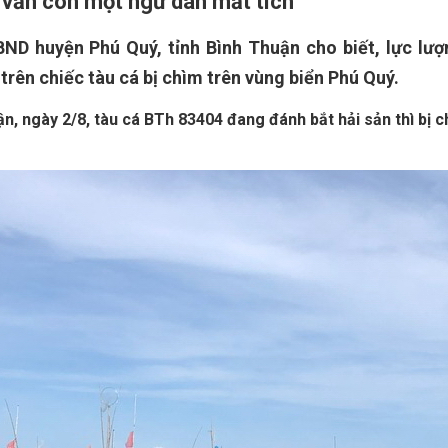
, vẫn còn một ngư dân mất tích
UBND huyện Phú Quý, tỉnh Bình Thuận cho biết, lực lư
rên chiếc tàu cá bị chìm trên vùng biển Phú Quý.
n, ngày 2/8, tàu cá BTh 83404 đang đánh bắt hải sản thì bị c