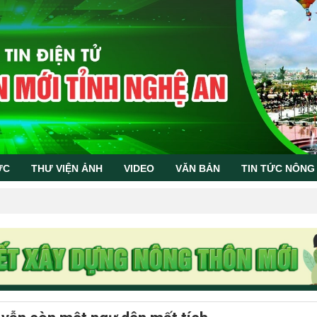
ỨC
THƯ VIỆN ẢNH
VIDEO
VĂN BẢN
TIN TỨC NÔNG