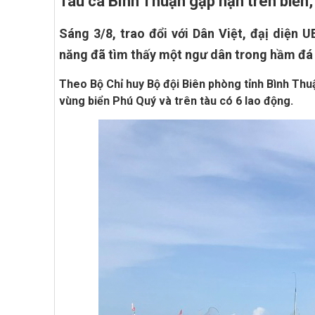
Tàu cá Bình Thuận gặp nạn trên biển
Sáng 3/8, trao đổi với Dân Việt, đạị diện 
năng đã tìm thấy một ngư dân trong hầm đá t
Theo Bộ Chỉ huy Bộ đội Biên phòng tỉnh Bình Thuậ
vùng biển Phú Quý và trên tàu có 6 lao động.