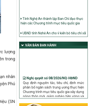
Tỉnh Nghệ An thành lập Ban Chỉ đạo thực
hiện các Chương trình mục tiêu quốc gia
UBND tỉnh Nghệ An cho ý kiến bộ tiêu chí xã
Nông thôn mới
Ban Thường vụ Tỉnh ủy Nghệ An ban hành
Chỉ thị về đẩy mạnh thực hiện Chương trình
VĂN BẢN BAN HÀNH
mục tiêu quốc gia xây dựng nông thôn mới,
ực lượng
giảm nghèo bền vững và phát triển kinh tế –
xã hội vùng đồng bào dân tộc thiểu số và
ên trong
miền núi giai đoạn 2026 – 2030 trên địa bàn
tỉnh Nghệ An
Bộ Dân tộc và Tôn giáo làm việc với UBND
Nghị quyết số 08/2026/NQ-HĐND
nạn nhân
tỉnh về tình hình thực hiện các Chương trình
Quy định nguyên tắc, tiêu chí, định mức
mục tiêu quốc gia trên địa bàn
phân bổ ngân sách trung ương thực hiện
uyện Phú
Chương trình mục tiêu quốc gia xây dựng
nông thôn mới, giảm nghèo bền vững và
phát triển kinh tế – xã hội vùng đồng bào
dân tộc thiểu số và miền núi giai đoạn
Diệu (SN
2026 – 2030 trên địa bàn tỉnh Nghệ An