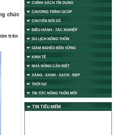
CHÍNH SÁCH TÍN DỤNG
CHƯƠNG TRÌNH OCOP
ợng chức
CHUYỂN ĐỔI SỐ
ĐIỀU HÀNH - TÁC NGHIỆP
hìm trên
DU LỊCH NÔNG THÔN
GIẢM NGHÈO BỀN VỮNG
KINH TẾ
NHÀ NÔNG CẦN BIẾT
SÁNG - XANH - SẠCH - ĐẸP
THỜI SỰ
TIN TỨC NÔNG THÔN MỚI
TIN TIÊU ĐIỂM