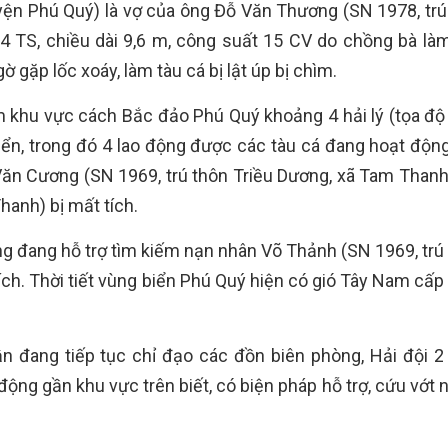
yện Phú Quý) là vợ của ông Đỗ Văn Thương (SN 1978, trú 
4 TS, chiều dài 9,6 m, công suất 15 CV do chồng bà là
 gặp lốc xoáy, làm tàu cá bị lật úp bị chìm.
ằm khu vực cách Bắc đảo Phú Quý khoảng 4 hải lý (tọa độ
biển, trong đó 4 lao động được các tàu cá đang hoạt độn
ỗ Văn Cương (SN 1969, trú thôn Triều Dương, xã Tam Thanh
hanh) bị mất tích.
ơng đang hỗ trợ tìm kiếm nạn nhân Võ Thảnh (SN 1969, trú
h. Thời tiết vùng biển Phú Quý hiện có gió Tây Nam cấp 4
n đang tiếp tục chỉ đạo các đồn biên phòng, Hải đội 2 
ộng gần khu vực trên biết, có biện pháp hỗ trợ, cứu vớt 