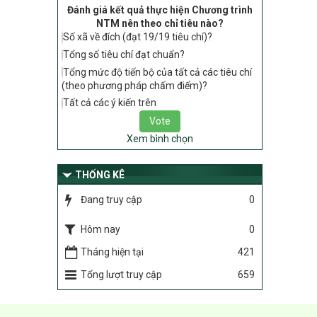
Hướng dẫn thực hiện một số nội dung
Đánh giá kết quả thực hiện Chương trình
tiêu chí, điều kiện thuộc Bộ tiêu chí quốc
NTM nên theo chỉ tiêu nào?
gia về nông thôn mới giai đoạn 2026 –
Số xã về đích (đạt 19/19 tiêu chí)?
2030 thuộc phạm vi quản lý nhà nước
Tổng số tiêu chí đạt chuẩn?
của Bộ Nông nghiệp và Môi trường
Tổng mức độ tiến bộ của tất cả các tiêu chí
417/QĐ-BNNMT
(theo phương pháp chấm điểm)?
Phê duyệt Chương trình mục tiêu quốc
Tất cả các ý kiến trên
gia xây dựng nông thôn mới, giảm nghèo
bền vững và phát triển kinh tế – xã hội
vùng đồng bào dân tộc thiểu số và miền
Xem bình chọn
núi giai đoạn 2026-2035, giai đoạn I: Từ
năm 2026 đến năm 2030
THỐNG KÊ
Nghị quyết số 08/2026/NQ-HĐND
Đang truy cập
0
Quy định nguyên tắc, tiêu chí, định mức
phân bổ ngân sách trung ương thực hiện
Chương trình mục tiêu quốc gia xây dựng
Hôm nay
0
nông thôn mới, giảm nghèo bền vững và
Tháng hiện tại
421
phát triển kinh tế – xã hội vùng đồng bào
dân tộc thiểu số và miền núi giai đoạn
Tổng lượt truy cập
659
2026 – 2030 trên địa bàn tỉnh Nghệ An
Chỉ Thị số 22-CT/TU