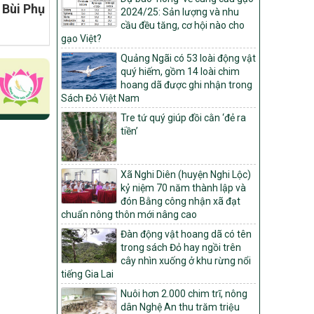
Bùi Phụ
2024/25: Sản lượng và nhu
Môi trường
cầu đều tăng, cơ hội nào cho
Quyết định số: 26/2026/QĐ-TTg
gạo Việt?
Quyết định ban hành Bộ tiêu chí và quy
Quảng Ngãi có 53 loài động vật
trình đánh giá, phân hạng sản phẩm Mỗi
quý hiếm, gồm 14 loài chim
xã một sản phẩm
hoang dã được ghi nhận trong
số: 19/2026/QĐ-TTg
Sách Đỏ Việt Nam
Quy định điều kiện, trình tự, thủ tục, hồ sơ
Tre tứ quý giúp đồi cằn ‘đẻ ra
xét, công nhận, công bố và thu hồi quyết
tiền’
định công nhận xã đạt chuẩn nông thôn
mới, xã đạt nông thôn mới hiện đại và
tỉnh, thành phố hoàn thành nhiệm vụ xây
Xã Nghi Diên (huyện Nghi Lộc)
dựng nông thôn mới giai đoạn 2026 –
kỷ niệm 70 năm thành lập và
2030
đón Bằng công nhận xã đạt
Quyết định số 16/2026/QĐ-TTg
chuẩn nông thôn mới nâng cao
Quy định nguyên tắc, tiêu chí, định mức
Đàn động vật hoang dã có tên
phân bổ ngân sách trung ương và tỉ lệ
trong sách Đỏ hay ngồi trên
vốn đối ứng ngân sách của địa phương
cây nhìn xuống ở khu rừng nổi
thực hiện Chương trình mục tiêu quốc gia
tiếng Gia Lai
xây dựng nông thôn mới, giảm nghèo
bền vững và phát triển kinh tế – xã hội
Nuôi hơn 2.000 chim trĩ, nông
vùng đồng bào dân tộc thiểu số và miền
dân Nghệ An thu trăm triệu