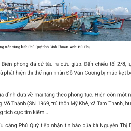
g trên vùng biển Phú Quý tỉnh Bình Thuận. Ảnh: Bùi Phụ
 Biên phòng đã cử tàu ra cứu giúp. Đến chiếu tối 2/8, l
à phát hiện thi thể nạn nhân Đỗ Văn Cương bị mắc kẹt b
gia đình đưa về mai táng theo phong tục. Hiện còn một 
ông Võ Thảnh (SN 1969, trú thôn Mỹ Khê, xã Tam Thanh, h
g tích cực tìm kiếm…
ẩu cảng Phú Quý tiếp nhận tin báo của bà Nguyễn Thị 