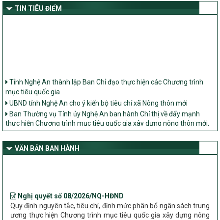
TIN TIÊU ĐIỂM
Tỉnh Nghệ An thành lập Ban Chỉ đạo thực hiện các Chương trình
mục tiêu quốc gia
UBND tỉnh Nghệ An cho ý kiến bộ tiêu chí xã Nông thôn mới
Ban Thường vụ Tỉnh ủy Nghệ An ban hành Chỉ thị về đẩy mạnh
thực hiện Chương trình mục tiêu quốc gia xây dựng nông thôn mới,
giảm nghèo bền vững và phát triển kinh tế – xã hội vùng đồng bào
dân tộc thiểu số và miền núi giai đoạn 2026 – 2030 trên địa bàn tỉnh
Nghệ An
VĂN BẢN BAN HÀNH
Bộ Dân tộc và Tôn giáo làm việc với UBND tỉnh về tình hình thực
hiện các Chương trình mục tiêu quốc gia trên địa bàn
Nghị quyết số 08/2026/NQ-HĐND
Quy định nguyên tắc, tiêu chí, định mức phân bổ ngân sách trung
ương thực hiện Chương trình mục tiêu quốc gia xây dựng nông
thôn mới, giảm nghèo bền vững và phát triển kinh tế – xã hội