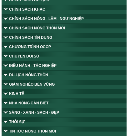
CHÍNH SÁCH DU LỊCH
CHÍNH SÁCH KHÁC
CHÍNH SÁCH NÔNG - LÂM - NGƯ NGHIỆP
CHÍNH SÁCH NÔNG THÔN MỚI
CHÍNH SÁCH TÍN DỤNG
CHƯƠNG TRÌNH OCOP
CHUYỂN ĐỔI SỐ
ĐIỀU HÀNH - TÁC NGHIỆP
DU LỊCH NÔNG THÔN
GIẢM NGHÈO BỀN VỮNG
KINH TẾ
NHÀ NÔNG CẦN BIẾT
SÁNG - XANH - SẠCH - ĐẸP
THỜI SỰ
TIN TỨC NÔNG THÔN MỚI