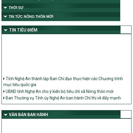
THỜI SỰ
TIN TỨC NÔNG THÔN MỚI
TIN TIÊU ĐIỂM
Tỉnh Nghệ An thành lập Ban Chỉ đạo thực hiện các Chương trình
mục tiêu quốc gia
UBND tỉnh Nghệ An cho ý kiến bộ tiêu chí xã Nông thôn mới
Ban Thường vụ Tỉnh ủy Nghệ An ban hành Chỉ thị về đẩy mạnh
thực hiện Chương trình mục tiêu quốc gia xây dựng nông thôn mới,
giảm nghèo bền vững và phát triển kinh tế – xã hội vùng đồng bào
dân tộc thiểu số và miền núi giai đoạn 2026 – 2030 trên địa bàn tỉnh
VĂN BẢN BAN HÀNH
Nghệ An
Bộ Dân tộc và Tôn giáo làm việc với UBND tỉnh về tình hình thực
hiện các Chương trình mục tiêu quốc gia trên địa bàn