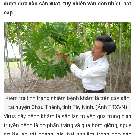
được đưa vào sản xuất, tuy nhiên vẫn còn nhiều bất
cập.
Kiểm tra tình trạng nhiễm bệnh khảm lá trên cây sắn
tại huyện Châu Thành, tỉnh Tây Ninh. (Ảnh TTXVN)
Virus gây bệnh khảm lá sắn lan truyền qua trung gian
truyền bệnh là bọ phấn trắng và qua hom giống, nguy
cơ lây lan rất nhanh, gây hại nghiêm trọng cho các