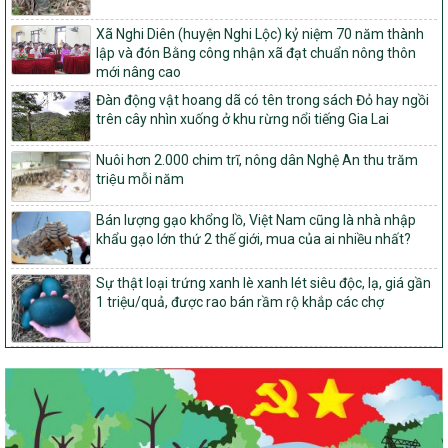
103/PTNT-NTM
Về việc đăng ký thực hiện Dự án liên kết theo chuỗi giá trị thuộc
Xã Nghi Diên (huyện Nghi Lộc) kỷ niệm 70 năm thành
Dự án 2 – Chương trình Mục tiêu quốc gia Giảm nghèo bền vững
lập và đón Bằng công nhận xã đạt chuẩn nông thôn
giai đoạn 2021-2025 được kéo dài sang năm 2026
mới nâng cao
827/QĐ-BNNMT
Đàn động vật hoang dã có tên trong sách Đỏ hay ngồi
Quyết định Ban hành Kế hoạch triển khai thực hiện Chương trình
trên cây nhìn xuống ở khu rừng nổi tiếng Gia Lai
mục tiêu quốc gia xây dựng nông thôn mới, giảm nghèo bền
vững và phát triển kinh tế – xã hội vùng đồng bào dân tộc thiểu
Nuôi hơn 2.000 chim trĩ, nông dân Nghệ An thu trăm
số và miền núi giai đoạn 2026-2035, giai đoạn I: Từ năm 2026
triệu mỗi năm
đến năm 2030
14/2026/TT-BNNMT
Bán lượng gạo khổng lồ, Việt Nam cũng là nhà nhập
Hướng dẫn thực hiện một số nội dung tiêu chí, điều kiện thuộc Bộ
khẩu gạo lớn thứ 2 thế giới, mua của ai nhiều nhất?
tiêu chí quốc gia về nông thôn mới giai đoạn 2026 – 2030 thuộc
phạm vi quản lý nhà nước của Bộ Nông nghiệp và Môi trường
Sự thật loại trứng xanh lè xanh lét siêu độc, lạ, giá gần
1 triệu/quả, được rao bán rầm rộ khắp các chợ
417/QĐ-BNNMT
Phê duyệt Chương trình mục tiêu quốc gia xây dựng nông thôn
mới, giảm nghèo bền vững và phát triển kinh tế – xã hội vùng
đồng bào dân tộc thiểu số và miền núi giai đoạn 2026-2035, giai
đoạn I: Từ năm 2026 đến năm 2030
Nghị quyết số 08/2026/NQ-HĐND
Quy định nguyên tắc, tiêu chí, định mức phân bổ ngân sách trung