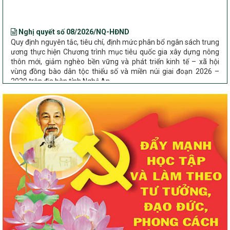
Nghị quyết số 08/2026/NQ-HĐND
Quy định nguyên tắc, tiêu chí, định mức phân bổ ngân sách trung
ương thực hiện Chương trình mục tiêu quốc gia xây dựng nông
thôn mới, giảm nghèo bền vững và phát triển kinh tế – xã hội
vùng đồng bào dân tộc thiểu số và miền núi giai đoạn 2026 –
2030 trên địa bàn tỉnh Nghệ An
Chỉ Thị số 22-CT/TU
về đẩy mạnh thực hiện Chương trình mục tiêu quốc gia xây dựng
nông thôn mới, giảm nghèo bền vững và phát triển kinh tế – xã
hội vùng đồng bào dân tộc thiểu số và miền núi giai đoạn 2026 –
2030 trên địa bàn tỉnh Nghệ An
Quyết định số 2490/QĐ-UBND
Về việc thành lập Ban Chỉ đạo Chương trình mục tiều quốc gia xây
dựng nông thôn mới, giảm nghèo bền vững và phát triển kinh tế –
xã hội vùng đồng bào dân tộc thiểu số và miền núi giai đoạn 2026
-2030 tỉnh Nghệ An
Thông tư Số 23/2026/TT-BNNMT
Thông tư Hướng dẫn thực hiện một số nội dung Chương trình
mục tiêu quốc gia xây dựng nông thôn mới, giảm nghèo bền
vững và phát triển kinh tế – xã hội vùng đồng bào dân tộc thiểu