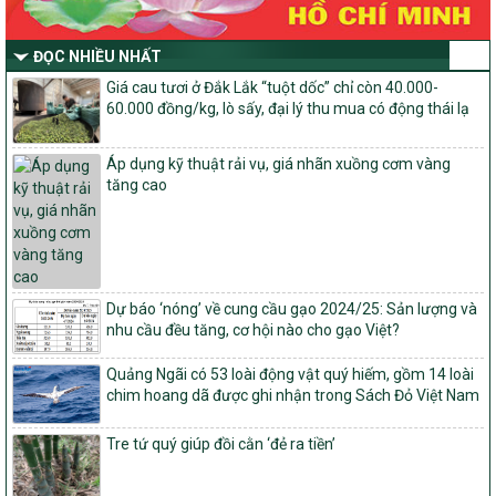
số và miền núi giai đoạn 2026-2030 thuộc phạm vi quản lý nhà
nước của Bộ Nông nghiệp và Môi trường
ĐỌC NHIỀU NHẤT
Quyết định số: 26/2026/QĐ-TTg
Giá cau tươi ở Đắk Lắk “tuột dốc” chỉ còn 40.000-
Quyết định ban hành Bộ tiêu chí và quy trình đánh giá, phân hạng
60.000 đồng/kg, lò sấy, đại lý thu mua có động thái lạ
sản phẩm Mỗi xã một sản phẩm
số: 19/2026/QĐ-TTg
Áp dụng kỹ thuật rải vụ, giá nhãn xuồng cơm vàng
Quy định điều kiện, trình tự, thủ tục, hồ sơ xét, công nhận, công bố
tăng cao
và thu hồi quyết định công nhận xã đạt chuẩn nông thôn mới, xã
đạt nông thôn mới hiện đại và tỉnh, thành phố hoàn thành nhiệm
vụ xây dựng nông thôn mới giai đoạn 2026 – 2030
Quyết định số 16/2026/QĐ-TTg
Quy định nguyên tắc, tiêu chí, định mức phân bổ ngân sách trung
ương và tỉ lệ vốn đối ứng ngân sách của địa phương thực hiện
Dự báo ‘nóng’ về cung cầu gạo 2024/25: Sản lượng và
Chương trình mục tiêu quốc gia xây dựng nông thôn mới, giảm
nhu cầu đều tăng, cơ hội nào cho gạo Việt?
nghèo bền vững và phát triển kinh tế – xã hội vùng đồng bào dân
tộc thiểu số và miền núi giai đoạn 2026 – 2030
Quảng Ngãi có 53 loài động vật quý hiếm, gồm 14 loài
chim hoang dã được ghi nhận trong Sách Đỏ Việt Nam
1451/QĐ-UBND
Phê duyệt danh sách các xã thuộc nhóm 1, nhóm 2, nhóm 3
Tre tứ quý giúp đồi cằn ‘đẻ ra tiền’
trong xây dựng nông thôn mới giai đoạn 2026-2030 trên địa bàn
tỉnh Nghệ An