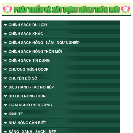
CHÍNH SÁCH DU LỊCH
CHÍNH SÁCH KHÁC
CHÍNH SÁCH NÔNG - LÂM - NGƯ NGHIỆP
CHÍNH SÁCH NÔNG THÔN MỚI
CHÍNH SÁCH TÍN DỤNG
CHƯƠNG TRÌNH OCOP
CHUYỂN ĐỔI SỐ
ĐIỀU HÀNH - TÁC NGHIỆP
DU LỊCH NÔNG THÔN
GIẢM NGHÈO BỀN VỮNG
KINH TẾ
NHÀ NÔNG CẦN BIẾT
SÁNG - XANH - SẠCH - ĐẸP