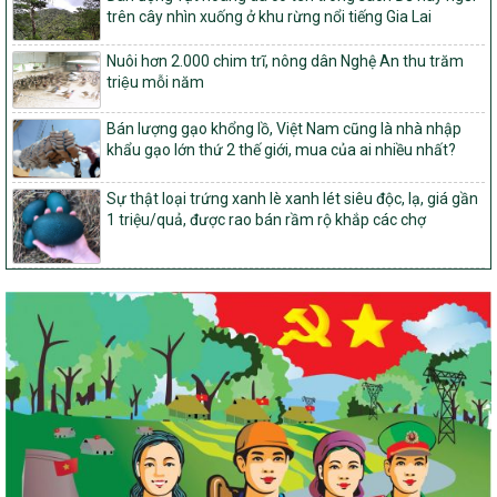
trên cây nhìn xuống ở khu rừng nổi tiếng Gia Lai
Quyết định Ban hành Kế hoạch triển khai thực hiện Chương trình
mục tiêu quốc gia xây dựng nông thôn mới, giảm nghèo bền
vững và phát triển kinh tế – xã hội vùng đồng bào dân tộc thiểu
Nuôi hơn 2.000 chim trĩ, nông dân Nghệ An thu trăm
số và miền núi giai đoạn 2026-2035, giai đoạn I: Từ năm 2026
triệu mỗi năm
đến năm 2030
Bán lượng gạo khổng lồ, Việt Nam cũng là nhà nhập
14/2026/TT-BNNMT
khẩu gạo lớn thứ 2 thế giới, mua của ai nhiều nhất?
Hướng dẫn thực hiện một số nội dung tiêu chí, điều kiện thuộc Bộ
tiêu chí quốc gia về nông thôn mới giai đoạn 2026 – 2030 thuộc
Sự thật loại trứng xanh lè xanh lét siêu độc, lạ, giá gần
phạm vi quản lý nhà nước của Bộ Nông nghiệp và Môi trường
1 triệu/quả, được rao bán rầm rộ khắp các chợ
417/QĐ-BNNMT
Phê duyệt Chương trình mục tiêu quốc gia xây dựng nông thôn
mới, giảm nghèo bền vững và phát triển kinh tế – xã hội vùng
đồng bào dân tộc thiểu số và miền núi giai đoạn 2026-2035, giai
đoạn I: Từ năm 2026 đến năm 2030
Nghị quyết số 08/2026/NQ-HĐND
Quy định nguyên tắc, tiêu chí, định mức phân bổ ngân sách trung
ương thực hiện Chương trình mục tiêu quốc gia xây dựng nông
thôn mới, giảm nghèo bền vững và phát triển kinh tế – xã hội
vùng đồng bào dân tộc thiểu số và miền núi giai đoạn 2026 –
2030 trên địa bàn tỉnh Nghệ An