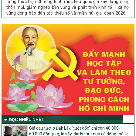
thôn mới, giảm nghèo bền vững và phát triển kinh tế – xã hội
vùng đồng bào dân tộc thiểu số và miền núi giai đoạn 2026 –
2030 trên địa bàn tỉnh Nghệ An
Chỉ Thị số 22-CT/TU
về đẩy mạnh thực hiện Chương trình mục tiêu quốc gia xây dựng
nông thôn mới, giảm nghèo bền vững và phát triển kinh tế – xã
hội vùng đồng bào dân tộc thiểu số và miền núi giai đoạn 2026 –
2030 trên địa bàn tỉnh Nghệ An
Quyết định số 2490/QĐ-UBND
Về việc thành lập Ban Chỉ đạo Chương trình mục tiều quốc gia xây
dựng nông thôn mới, giảm nghèo bền vững và phát triển kinh tế –
xã hội vùng đồng bào dân tộc thiểu số và miền núi giai đoạn 2026
-2030 tỉnh Nghệ An
Thông tư Số 23/2026/TT-BNNMT
Thông tư Hướng dẫn thực hiện một số nội dung Chương trình
mục tiêu quốc gia xây dựng nông thôn mới, giảm nghèo bền
vững và phát triển kinh tế – xã hội vùng đồng bào dân tộc thiểu
số và miền núi giai đoạn 2026-2030 thuộc phạm vi quản lý nhà
nước của Bộ Nông nghiệp và Môi trường
ĐỌC NHIỀU NHẤT
Quyết định số: 26/2026/QĐ-TTg
Giá cau tươi ở Đắk Lắk “tuột dốc” chỉ còn 40.000-
Quyết định ban hành Bộ tiêu chí và quy trình đánh giá, phân hạng
60.000 đồng/kg, lò sấy, đại lý thu mua có động thái lạ