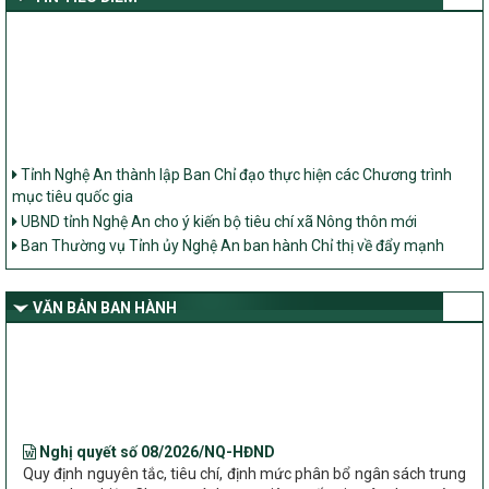
Tỉnh Nghệ An thành lập Ban Chỉ đạo thực hiện các Chương trình
mục tiêu quốc gia
UBND tỉnh Nghệ An cho ý kiến bộ tiêu chí xã Nông thôn mới
Ban Thường vụ Tỉnh ủy Nghệ An ban hành Chỉ thị về đẩy mạnh
thực hiện Chương trình mục tiêu quốc gia xây dựng nông thôn mới,
giảm nghèo bền vững và phát triển kinh tế – xã hội vùng đồng bào
dân tộc thiểu số và miền núi giai đoạn 2026 – 2030 trên địa bàn tỉnh
VĂN BẢN BAN HÀNH
Nghệ An
Bộ Dân tộc và Tôn giáo làm việc với UBND tỉnh về tình hình thực
hiện các Chương trình mục tiêu quốc gia trên địa bàn
Nghị quyết số 08/2026/NQ-HĐND
Quy định nguyên tắc, tiêu chí, định mức phân bổ ngân sách trung
ương thực hiện Chương trình mục tiêu quốc gia xây dựng nông