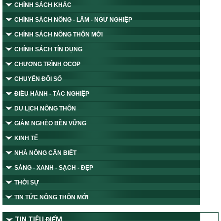
CHÍNH SÁCH KHÁC
CHÍNH SÁCH NÔNG - LÂM - NGƯ NGHIỆP
CHÍNH SÁCH NÔNG THÔN MỚI
CHÍNH SÁCH TÍN DỤNG
CHƯƠNG TRÌNH OCOP
CHUYỂN ĐỔI SỐ
ĐIỀU HÀNH - TÁC NGHIỆP
DU LỊCH NÔNG THÔN
GIẢM NGHÈO BỀN VỮNG
KINH TẾ
NHÀ NÔNG CẦN BIẾT
SÁNG - XANH - SẠCH - ĐẸP
THỜI SỰ
TIN TỨC NÔNG THÔN MỚI
TIN TIÊU ĐIỂM