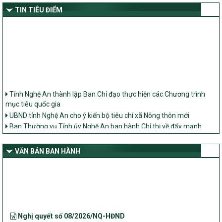
TIN TIÊU ĐIỂM
Tỉnh Nghệ An thành lập Ban Chỉ đạo thực hiện các Chương trình
mục tiêu quốc gia
UBND tỉnh Nghệ An cho ý kiến bộ tiêu chí xã Nông thôn mới
Ban Thường vụ Tỉnh ủy Nghệ An ban hành Chỉ thị về đẩy mạnh
thực hiện Chương trình mục tiêu quốc gia xây dựng nông thôn mới,
giảm nghèo bền vững và phát triển kinh tế – xã hội vùng đồng bào
dân tộc thiểu số và miền núi giai đoạn 2026 – 2030 trên địa bàn tỉnh
VĂN BẢN BAN HÀNH
Nghệ An
Bộ Dân tộc và Tôn giáo làm việc với UBND tỉnh về tình hình thực
hiện các Chương trình mục tiêu quốc gia trên địa bàn
Nghị quyết số 08/2026/NQ-HĐND
Quy định nguyên tắc, tiêu chí, định mức phân bổ ngân sách trung