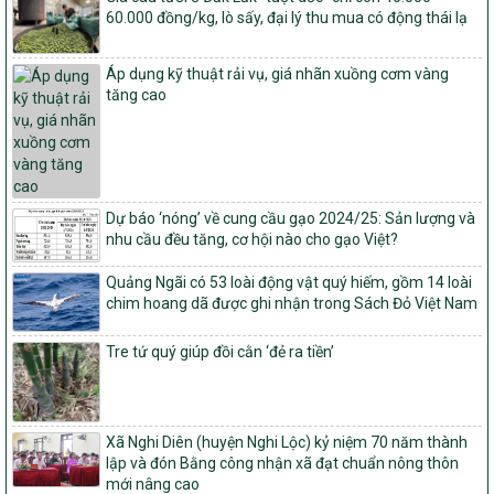
Quyết định ban hành Bộ tiêu chí và quy trình đánh giá, phân hạng
60.000 đồng/kg, lò sấy, đại lý thu mua có động thái lạ
sản phẩm Mỗi xã một sản phẩm
số: 19/2026/QĐ-TTg
Áp dụng kỹ thuật rải vụ, giá nhãn xuồng cơm vàng
Quy định điều kiện, trình tự, thủ tục, hồ sơ xét, công nhận, công bố
tăng cao
và thu hồi quyết định công nhận xã đạt chuẩn nông thôn mới, xã
đạt nông thôn mới hiện đại và tỉnh, thành phố hoàn thành nhiệm
vụ xây dựng nông thôn mới giai đoạn 2026 – 2030
Quyết định số 16/2026/QĐ-TTg
Quy định nguyên tắc, tiêu chí, định mức phân bổ ngân sách trung
Dự báo ‘nóng’ về cung cầu gạo 2024/25: Sản lượng và
ương và tỉ lệ vốn đối ứng ngân sách của địa phương thực hiện
nhu cầu đều tăng, cơ hội nào cho gạo Việt?
Chương trình mục tiêu quốc gia xây dựng nông thôn mới, giảm
nghèo bền vững và phát triển kinh tế – xã hội vùng đồng bào dân
Quảng Ngãi có 53 loài động vật quý hiếm, gồm 14 loài
tộc thiểu số và miền núi giai đoạn 2026 – 2030
chim hoang dã được ghi nhận trong Sách Đỏ Việt Nam
1451/QĐ-UBND
Phê duyệt danh sách các xã thuộc nhóm 1, nhóm 2, nhóm 3
Tre tứ quý giúp đồi cằn ‘đẻ ra tiền’
trong xây dựng nông thôn mới giai đoạn 2026-2030 trên địa bàn
tỉnh Nghệ An
103/PTNT-NTM
Xã Nghi Diên (huyện Nghi Lộc) kỷ niệm 70 năm thành
Về việc đăng ký thực hiện Dự án liên kết theo chuỗi giá trị thuộc
lập và đón Bằng công nhận xã đạt chuẩn nông thôn
Dự án 2 – Chương trình Mục tiêu quốc gia Giảm nghèo bền vững
mới nâng cao
giai đoạn 2021-2025 được kéo dài sang năm 2026