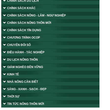
CHÍNH SÁCH DU LỊCH
CHÍNH SÁCH KHÁC
CHÍNH SÁCH NÔNG - LÂM - NGƯ NGHIỆP
CHÍNH SÁCH NÔNG THÔN MỚI
CHÍNH SÁCH TÍN DỤNG
CHƯƠNG TRÌNH OCOP
CHUYỂN ĐỔI SỐ
ĐIỀU HÀNH - TÁC NGHIỆP
DU LỊCH NÔNG THÔN
GIẢM NGHÈO BỀN VỮNG
KINH TẾ
NHÀ NÔNG CẦN BIẾT
SÁNG - XANH - SẠCH - ĐẸP
THỜI SỰ
TIN TỨC NÔNG THÔN MỚI