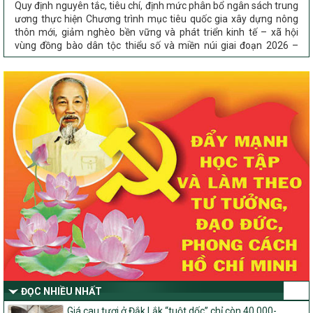
ương thực hiện Chương trình mục tiêu quốc gia xây dựng nông
thôn mới, giảm nghèo bền vững và phát triển kinh tế – xã hội
vùng đồng bào dân tộc thiểu số và miền núi giai đoạn 2026 –
2030 trên địa bàn tỉnh Nghệ An
Chỉ Thị số 22-CT/TU
về đẩy mạnh thực hiện Chương trình mục tiêu quốc gia xây dựng
nông thôn mới, giảm nghèo bền vững và phát triển kinh tế – xã
hội vùng đồng bào dân tộc thiểu số và miền núi giai đoạn 2026 –
2030 trên địa bàn tỉnh Nghệ An
Quyết định số 2490/QĐ-UBND
Về việc thành lập Ban Chỉ đạo Chương trình mục tiều quốc gia xây
dựng nông thôn mới, giảm nghèo bền vững và phát triển kinh tế –
xã hội vùng đồng bào dân tộc thiểu số và miền núi giai đoạn 2026
-2030 tỉnh Nghệ An
Thông tư Số 23/2026/TT-BNNMT
Thông tư Hướng dẫn thực hiện một số nội dung Chương trình
mục tiêu quốc gia xây dựng nông thôn mới, giảm nghèo bền
vững và phát triển kinh tế – xã hội vùng đồng bào dân tộc thiểu
số và miền núi giai đoạn 2026-2030 thuộc phạm vi quản lý nhà
nước của Bộ Nông nghiệp và Môi trường
ĐỌC NHIỀU NHẤT
Quyết định số: 26/2026/QĐ-TTg
Giá cau tươi ở Đắk Lắk “tuột dốc” chỉ còn 40.000-