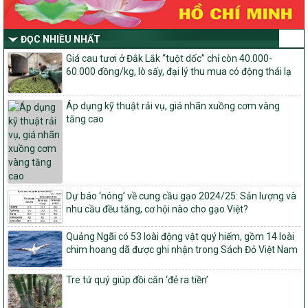
số và miền núi giai đoạn 2026-2030 thuộc phạm vi quản lý nhà
nước của Bộ Nông nghiệp và Môi trường
Quyết định số: 26/2026/QĐ-TTg
ĐỌC NHIỀU NHẤT
Quyết định ban hành Bộ tiêu chí và quy trình đánh giá, phân hạng
Giá cau tươi ở Đắk Lắk “tuột dốc” chỉ còn 40.000-
sản phẩm Mỗi xã một sản phẩm
60.000 đồng/kg, lò sấy, đại lý thu mua có động thái lạ
số: 19/2026/QĐ-TTg
Quy định điều kiện, trình tự, thủ tục, hồ sơ xét, công nhận, công bố
Áp dụng kỹ thuật rải vụ, giá nhãn xuồng cơm vàng
và thu hồi quyết định công nhận xã đạt chuẩn nông thôn mới, xã
tăng cao
đạt nông thôn mới hiện đại và tỉnh, thành phố hoàn thành nhiệm
vụ xây dựng nông thôn mới giai đoạn 2026 – 2030
Quyết định số 16/2026/QĐ-TTg
Quy định nguyên tắc, tiêu chí, định mức phân bổ ngân sách trung
ương và tỉ lệ vốn đối ứng ngân sách của địa phương thực hiện
Chương trình mục tiêu quốc gia xây dựng nông thôn mới, giảm
Dự báo ‘nóng’ về cung cầu gạo 2024/25: Sản lượng và
nghèo bền vững và phát triển kinh tế – xã hội vùng đồng bào dân
nhu cầu đều tăng, cơ hội nào cho gạo Việt?
tộc thiểu số và miền núi giai đoạn 2026 – 2030
Quảng Ngãi có 53 loài động vật quý hiếm, gồm 14 loài
1451/QĐ-UBND
chim hoang dã được ghi nhận trong Sách Đỏ Việt Nam
Phê duyệt danh sách các xã thuộc nhóm 1, nhóm 2, nhóm 3
trong xây dựng nông thôn mới giai đoạn 2026-2030 trên địa bàn
Tre tứ quý giúp đồi cằn ‘đẻ ra tiền’
tỉnh Nghệ An
103/PTNT-NTM