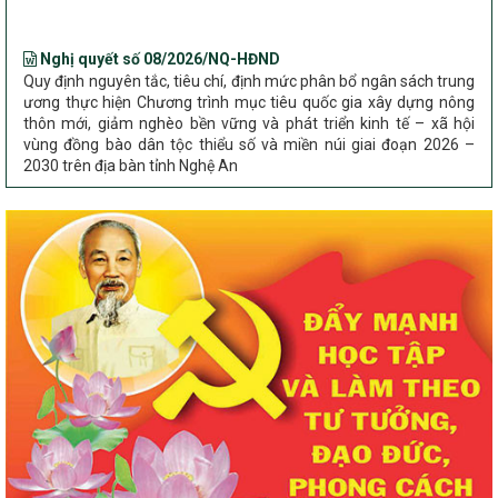
Nghị quyết số 08/2026/NQ-HĐND
Quy định nguyên tắc, tiêu chí, định mức phân bổ ngân sách trung
ương thực hiện Chương trình mục tiêu quốc gia xây dựng nông
thôn mới, giảm nghèo bền vững và phát triển kinh tế – xã hội
vùng đồng bào dân tộc thiểu số và miền núi giai đoạn 2026 –
2030 trên địa bàn tỉnh Nghệ An
Chỉ Thị số 22-CT/TU
về đẩy mạnh thực hiện Chương trình mục tiêu quốc gia xây dựng
nông thôn mới, giảm nghèo bền vững và phát triển kinh tế – xã
hội vùng đồng bào dân tộc thiểu số và miền núi giai đoạn 2026 –
2030 trên địa bàn tỉnh Nghệ An
Quyết định số 2490/QĐ-UBND
Về việc thành lập Ban Chỉ đạo Chương trình mục tiều quốc gia xây
dựng nông thôn mới, giảm nghèo bền vững và phát triển kinh tế –
xã hội vùng đồng bào dân tộc thiểu số và miền núi giai đoạn 2026
-2030 tỉnh Nghệ An
Thông tư Số 23/2026/TT-BNNMT
Thông tư Hướng dẫn thực hiện một số nội dung Chương trình
mục tiêu quốc gia xây dựng nông thôn mới, giảm nghèo bền
vững và phát triển kinh tế – xã hội vùng đồng bào dân tộc thiểu