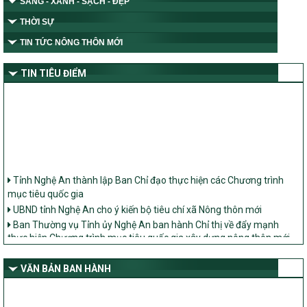
SÁNG - XANH - SẠCH - ĐẸP
THỜI SỰ
TIN TỨC NÔNG THÔN MỚI
TIN TIÊU ĐIỂM
Tỉnh Nghệ An thành lập Ban Chỉ đạo thực hiện các Chương trình
mục tiêu quốc gia
UBND tỉnh Nghệ An cho ý kiến bộ tiêu chí xã Nông thôn mới
Ban Thường vụ Tỉnh ủy Nghệ An ban hành Chỉ thị về đẩy mạnh
thực hiện Chương trình mục tiêu quốc gia xây dựng nông thôn mới,
giảm nghèo bền vững và phát triển kinh tế – xã hội vùng đồng bào
dân tộc thiểu số và miền núi giai đoạn 2026 – 2030 trên địa bàn tỉnh
VĂN BẢN BAN HÀNH
Nghệ An
Bộ Dân tộc và Tôn giáo làm việc với UBND tỉnh về tình hình thực
hiện các Chương trình mục tiêu quốc gia trên địa bàn