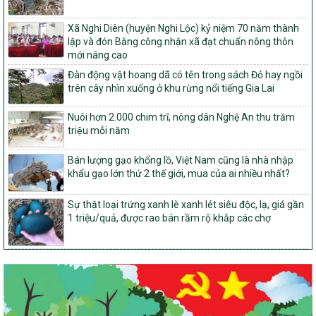
Về việc đăng ký thực hiện Dự án liên kết theo chuỗi giá trị thuộc
Dự án 2 – Chương trình Mục tiêu quốc gia Giảm nghèo bền vững
Xã Nghi Diên (huyện Nghi Lộc) kỷ niệm 70 năm thành
giai đoạn 2021-2025 được kéo dài sang năm 2026
lập và đón Bằng công nhận xã đạt chuẩn nông thôn
mới nâng cao
827/QĐ-BNNMT
Quyết định Ban hành Kế hoạch triển khai thực hiện Chương trình
Đàn động vật hoang dã có tên trong sách Đỏ hay ngồi
mục tiêu quốc gia xây dựng nông thôn mới, giảm nghèo bền
trên cây nhìn xuống ở khu rừng nổi tiếng Gia Lai
vững và phát triển kinh tế – xã hội vùng đồng bào dân tộc thiểu
số và miền núi giai đoạn 2026-2035, giai đoạn I: Từ năm 2026
Nuôi hơn 2.000 chim trĩ, nông dân Nghệ An thu trăm
đến năm 2030
triệu mỗi năm
14/2026/TT-BNNMT
Bán lượng gạo khổng lồ, Việt Nam cũng là nhà nhập
Hướng dẫn thực hiện một số nội dung tiêu chí, điều kiện thuộc Bộ
khẩu gạo lớn thứ 2 thế giới, mua của ai nhiều nhất?
tiêu chí quốc gia về nông thôn mới giai đoạn 2026 – 2030 thuộc
phạm vi quản lý nhà nước của Bộ Nông nghiệp và Môi trường
Sự thật loại trứng xanh lè xanh lét siêu độc, lạ, giá gần
417/QĐ-BNNMT
1 triệu/quả, được rao bán rầm rộ khắp các chợ
Phê duyệt Chương trình mục tiêu quốc gia xây dựng nông thôn
mới, giảm nghèo bền vững và phát triển kinh tế – xã hội vùng
đồng bào dân tộc thiểu số và miền núi giai đoạn 2026-2035, giai
đoạn I: Từ năm 2026 đến năm 2030
Nghị quyết số 08/2026/NQ-HĐND
Quy định nguyên tắc, tiêu chí, định mức phân bổ ngân sách trung