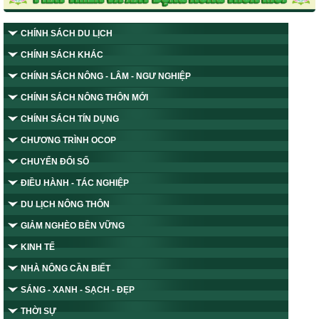
CHÍNH SÁCH DU LỊCH
CHÍNH SÁCH KHÁC
CHÍNH SÁCH NÔNG - LÂM - NGƯ NGHIỆP
CHÍNH SÁCH NÔNG THÔN MỚI
CHÍNH SÁCH TÍN DỤNG
CHƯƠNG TRÌNH OCOP
CHUYỂN ĐỔI SỐ
ĐIỀU HÀNH - TÁC NGHIỆP
DU LỊCH NÔNG THÔN
GIẢM NGHÈO BỀN VỮNG
KINH TẾ
NHÀ NÔNG CẦN BIẾT
SÁNG - XANH - SẠCH - ĐẸP
THỜI SỰ