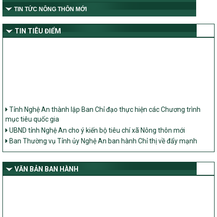
TIN TỨC NÔNG THÔN MỚI
TIN TIÊU ĐIỂM
Tỉnh Nghệ An thành lập Ban Chỉ đạo thực hiện các Chương trình
mục tiêu quốc gia
UBND tỉnh Nghệ An cho ý kiến bộ tiêu chí xã Nông thôn mới
Ban Thường vụ Tỉnh ủy Nghệ An ban hành Chỉ thị về đẩy mạnh
thực hiện Chương trình mục tiêu quốc gia xây dựng nông thôn mới,
giảm nghèo bền vững và phát triển kinh tế – xã hội vùng đồng bào
dân tộc thiểu số và miền núi giai đoạn 2026 – 2030 trên địa bàn tỉnh
VĂN BẢN BAN HÀNH
Nghệ An
Bộ Dân tộc và Tôn giáo làm việc với UBND tỉnh về tình hình thực
hiện các Chương trình mục tiêu quốc gia trên địa bàn