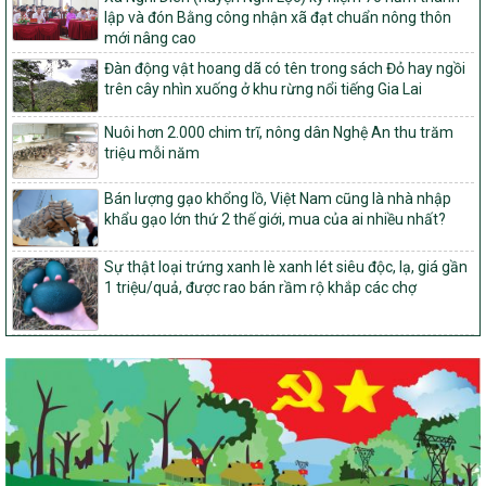
Dự án 2 – Chương trình Mục tiêu quốc gia Giảm nghèo bền vững
lập và đón Bằng công nhận xã đạt chuẩn nông thôn
giai đoạn 2021-2025 được kéo dài sang năm 2026
mới nâng cao
827/QĐ-BNNMT
Đàn động vật hoang dã có tên trong sách Đỏ hay ngồi
Quyết định Ban hành Kế hoạch triển khai thực hiện Chương trình
trên cây nhìn xuống ở khu rừng nổi tiếng Gia Lai
mục tiêu quốc gia xây dựng nông thôn mới, giảm nghèo bền
vững và phát triển kinh tế – xã hội vùng đồng bào dân tộc thiểu
Nuôi hơn 2.000 chim trĩ, nông dân Nghệ An thu trăm
số và miền núi giai đoạn 2026-2035, giai đoạn I: Từ năm 2026
triệu mỗi năm
đến năm 2030
14/2026/TT-BNNMT
Bán lượng gạo khổng lồ, Việt Nam cũng là nhà nhập
Hướng dẫn thực hiện một số nội dung tiêu chí, điều kiện thuộc Bộ
khẩu gạo lớn thứ 2 thế giới, mua của ai nhiều nhất?
tiêu chí quốc gia về nông thôn mới giai đoạn 2026 – 2030 thuộc
phạm vi quản lý nhà nước của Bộ Nông nghiệp và Môi trường
Sự thật loại trứng xanh lè xanh lét siêu độc, lạ, giá gần
1 triệu/quả, được rao bán rầm rộ khắp các chợ
417/QĐ-BNNMT
Phê duyệt Chương trình mục tiêu quốc gia xây dựng nông thôn
mới, giảm nghèo bền vững và phát triển kinh tế – xã hội vùng
đồng bào dân tộc thiểu số và miền núi giai đoạn 2026-2035, giai
đoạn I: Từ năm 2026 đến năm 2030
Nghị quyết số 08/2026/NQ-HĐND
Quy định nguyên tắc, tiêu chí, định mức phân bổ ngân sách trung
ương thực hiện Chương trình mục tiêu quốc gia xây dựng nông
thôn mới, giảm nghèo bền vững và phát triển kinh tế – xã hội