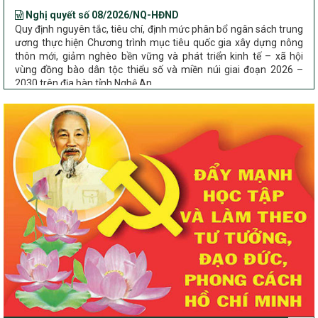
Nghị quyết số 08/2026/NQ-HĐND
Quy định nguyên tắc, tiêu chí, định mức phân bổ ngân sách trung
ương thực hiện Chương trình mục tiêu quốc gia xây dựng nông
thôn mới, giảm nghèo bền vững và phát triển kinh tế – xã hội
vùng đồng bào dân tộc thiểu số và miền núi giai đoạn 2026 –
2030 trên địa bàn tỉnh Nghệ An
Chỉ Thị số 22-CT/TU
về đẩy mạnh thực hiện Chương trình mục tiêu quốc gia xây dựng
nông thôn mới, giảm nghèo bền vững và phát triển kinh tế – xã
hội vùng đồng bào dân tộc thiểu số và miền núi giai đoạn 2026 –
2030 trên địa bàn tỉnh Nghệ An
Quyết định số 2490/QĐ-UBND
Về việc thành lập Ban Chỉ đạo Chương trình mục tiều quốc gia xây
dựng nông thôn mới, giảm nghèo bền vững và phát triển kinh tế –
xã hội vùng đồng bào dân tộc thiểu số và miền núi giai đoạn 2026
-2030 tỉnh Nghệ An
Thông tư Số 23/2026/TT-BNNMT
Thông tư Hướng dẫn thực hiện một số nội dung Chương trình
mục tiêu quốc gia xây dựng nông thôn mới, giảm nghèo bền
vững và phát triển kinh tế – xã hội vùng đồng bào dân tộc thiểu
số và miền núi giai đoạn 2026-2030 thuộc phạm vi quản lý nhà
nước của Bộ Nông nghiệp và Môi trường