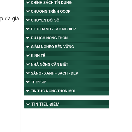
CHÍNH SÁCH TÍN DỤNG
CHƯƠNG TRÌNH OCOP
p đa giá
CHUYỂN ĐỔI SỐ
ĐIỀU HÀNH - TÁC NGHIỆP
DU LỊCH NÔNG THÔN
GIẢM NGHÈO BỀN VỮNG
KINH TẾ
NHÀ NÔNG CẦN BIẾT
SÁNG - XANH - SẠCH - ĐẸP
THỜI SỰ
TIN TỨC NÔNG THÔN MỚI
TIN TIÊU ĐIỂM