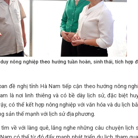
uy nông nghiệp theo hướng tuần hoàn, sinh thái, tích hợp đa
oan đề nghị tỉnh Hà Nam tiếp cận theo hướng nông ngh
 Nam là nơi linh thiêng và có bề dày lịch sử, đặc biệt h
y, có thể kết hợp nông nghiệp với văn hóa và du lịch b
 sản thế mạnh với lịch sử địa phương.
 tìm về với làng quê, lắng nghe những câu chuyện lịch 
Nam có thể từ đó đẩy mạnh phát triển du lịch, tham qua