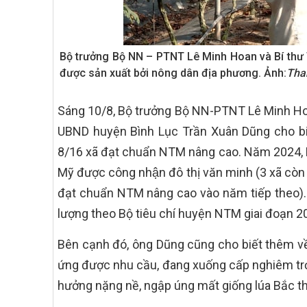
Bộ trưởng Bộ NN – PTNT Lê Minh Hoan và Bí thư 
được sản xuất bởi nông dân địa phương. Ảnh:
Tha
Sáng 10/8, Bộ trưởng Bộ NN-PTNT Lê Minh Hoa
UBND huyện Bình Lục Trần Xuân Dũng cho biết,
8/16 xã đạt chuẩn NTM nâng cao. Năm 2024, Bình
Mỹ được công nhận đô thị văn minh (3 xã còn l
đạt chuẩn NTM nâng cao vào năm tiếp theo)
lượng theo Bộ tiêu chí huyện NTM giai đoạn 20
Bên cạnh đó, ông Dũng cũng cho biết thêm v
ứng được nhu cầu, đang xuống cấp nghiêm trọn
hưởng nặng nề, ngập úng mất giống lúa Bắc t