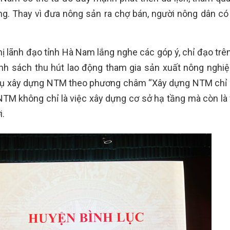
ng. Thay vì đưa nông sản ra chợ bán, người nông dân có
ị lãnh đạo tỉnh Hà Nam lắng nghe các góp ý, chỉ đạo trê
ính sách thu hút lao động tham gia sản xuất nông nghiệp
m vụ xây dựng NTM theo phương châm “Xây dựng NTM chỉ
NTM không chỉ là việc xây dựng cơ sở hạ tầng mà còn là 
i.