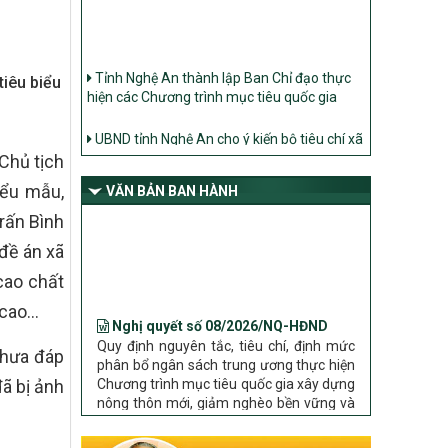
Tỉnh Nghệ An thành lập Ban Chỉ đạo thực
hiện các Chương trình mục tiêu quốc gia
iêu biểu
UBND tỉnh Nghệ An cho ý kiến bộ tiêu chí xã
Nông thôn mới
Chủ tịch
Ban Thường vụ Tỉnh ủy Nghệ An ban hành
Chỉ thị về đẩy mạnh thực hiện Chương trình
iểu mẫu,
VĂN BẢN BAN HÀNH
mục tiêu quốc gia xây dựng nông thôn mới,
ấn Bình
giảm nghèo bền vững và phát triển kinh tế –
xã hội vùng đồng bào dân tộc thiểu số và
̀ án xã
miền núi giai đoạn 2026 – 2030 trên địa bàn
cao chất
tỉnh Nghệ An
Nghị quyết số 08/2026/NQ-HĐND
Bộ Dân tộc và Tôn giáo làm việc với UBND
 cao…
Quy định nguyên tắc, tiêu chí, định mức
tỉnh về tình hình thực hiện các Chương trình
phân bổ ngân sách trung ương thực hiện
mục tiêu quốc gia trên địa bàn
Chương trình mục tiêu quốc gia xây dựng
chưa đáp
nông thôn mới, giảm nghèo bền vững và
ã bị ảnh
phát triển kinh tế – xã hội vùng đồng bào
dân tộc thiểu số và miền núi giai đoạn
2026 – 2030 trên địa bàn tỉnh Nghệ An