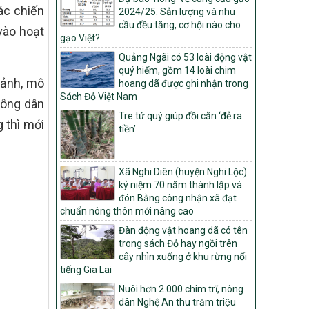
Môi trường
ác chiến
2024/25: Sản lượng và nhu
cầu đều tăng, cơ hội nào cho
Quyết định số: 26/2026/QĐ-TTg
vào hoạt
gạo Việt?
Quyết định ban hành Bộ tiêu chí và quy
trình đánh giá, phân hạng sản phẩm Mỗi
Quảng Ngãi có 53 loài động vật
xã một sản phẩm
quý hiếm, gồm 14 loài chim
 ảnh, mô
hoang dã được ghi nhận trong
số: 19/2026/QĐ-TTg
Sách Đỏ Việt Nam
Quy định điều kiện, trình tự, thủ tục, hồ sơ
nông dân
xét, công nhận, công bố và thu hồi quyết
Tre tứ quý giúp đồi cằn ‘đẻ ra
 thì mới
định công nhận xã đạt chuẩn nông thôn
tiền’
mới, xã đạt nông thôn mới hiện đại và
tỉnh, thành phố hoàn thành nhiệm vụ xây
dựng nông thôn mới giai đoạn 2026 –
Xã Nghi Diên (huyện Nghi Lộc)
2030
kỷ niệm 70 năm thành lập và
đón Bằng công nhận xã đạt
Quyết định số 16/2026/QĐ-TTg
chuẩn nông thôn mới nâng cao
Quy định nguyên tắc, tiêu chí, định mức
phân bổ ngân sách trung ương và tỉ lệ
Đàn động vật hoang dã có tên
vốn đối ứng ngân sách của địa phương
trong sách Đỏ hay ngồi trên
thực hiện Chương trình mục tiêu quốc gia
cây nhìn xuống ở khu rừng nổi
xây dựng nông thôn mới, giảm nghèo
tiếng Gia Lai
bền vững và phát triển kinh tế – xã hội
Nuôi hơn 2.000 chim trĩ, nông
vùng đồng bào dân tộc thiểu số và miền
dân Nghệ An thu trăm triệu
núi giai đoạn 2026 – 2030