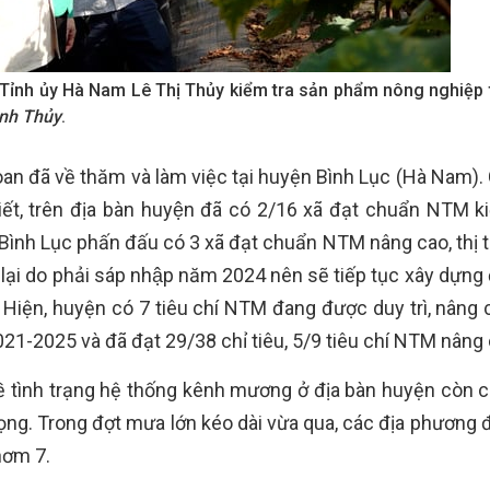
Tỉnh ủy Hà Nam Lê Thị Thủy kiểm tra sản phẩm nông nghiệp t
nh Thủy
.
n đã về thăm và làm việc tại huyện Bình Lục (Hà Nam). 
 trên địa bàn huyện đã có 2/16 xã đạt chuẩn NTM k
 Lục phấn đấu có 3 xã đạt chuẩn NTM nâng cao, thị tr
ại do phải sáp nhập năm 2024 nên sẽ tiếp tục xây dựng đê
. Hiện, huyện có 7 tiêu chí NTM đang được duy trì, nâng 
21-2025 và đã đạt 29/38 chỉ tiêu, 5/9 tiêu chí NTM nâng
ề tình trạng hệ thống kênh mương ở địa bàn huyện còn 
g. Trong đợt mưa lớn kéo dài vừa qua, các địa phương đ
hơm 7.