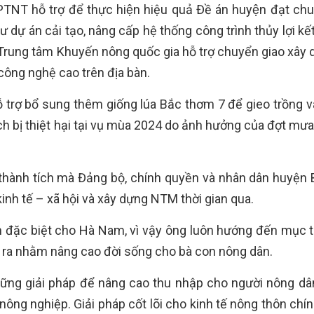
NT hỗ trợ để thực hiện hiệu quả Đề án huyện đạt ch
ư dự án cải tạo, nâng cấp hệ thống công trình thủy lợi kế
 Trung tâm Khuyến nông quốc gia hỗ trợ chuyển giao xây
ông nghệ cao trên địa bàn.
trợ bổ sung thêm giống lúa Bắc thơm 7 để gieo trồng v
ch bị thiệt hại tại vụ mùa 2024 do ảnh hưởng của đợt mưa
thành tích mà Đảng bộ, chính quyền và nhân dân huyện 
inh tế – xã hội và xây dựng NTM thời gian qua.
 đặc biệt cho Hà Nam, vì vậy ông luôn hướng đến mục t
đầu ra nhằm nâng cao đời sống cho bà con nông dân.
ng giải pháp để nâng cao thu nhập cho người nông dân
ông nghiệp. Giải pháp cốt lõi cho kinh tế nông thôn chín