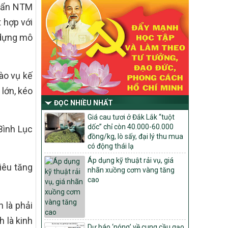
uẩn NTM
Chỉ Thị số 22-CT/TU
về đẩy mạnh thực hiện Chương trình mục
t hợp với
tiêu quốc gia xây dựng nông thôn mới,
giảm nghèo bền vững và phát triển kinh
 dựng mô
tế – xã hội vùng đồng bào dân tộc thiểu
số và miền núi giai đoạn 2026 – 2030
trên địa bàn tỉnh Nghệ An
ào vụ kế
Quyết định số 2490/QĐ-UBND
 lớn, kéo
Về việc thành lập Ban Chỉ đạo Chương
trình mục tiều quốc gia xây dựng nông
ĐỌC NHIỀU NHẤT
thôn mới, giảm nghèo bền vững và phát
Giá cau tươi ở Đắk Lắk “tuột
triển kinh tế – xã hội vùng đồng bào dân
dốc” chỉ còn 40.000-60.000
Bình Lục
tộc thiểu số và miền núi giai đoạn 2026
đồng/kg, lò sấy, đại lý thu mua
-2030 tỉnh Nghệ An
có động thái lạ
Thông tư Số 23/2026/TT-BNNMT
Áp dụng kỹ thuật rải vụ, giá
Thông tư Hướng dẫn thực hiện một số
iêu tăng
nhãn xuồng cơm vàng tăng
nội dung Chương trình mục tiêu quốc gia
cao
xây dựng nông thôn mới, giảm nghèo
bền vững và phát triển kinh tế – xã hội
vùng đồng bào dân tộc thiểu số và miền
 là phải
núi giai đoạn 2026-2030 thuộc phạm vi
h là kinh
quản lý nhà nước của Bộ Nông nghiệp và
Dự báo ‘nóng’ về cung cầu gạo