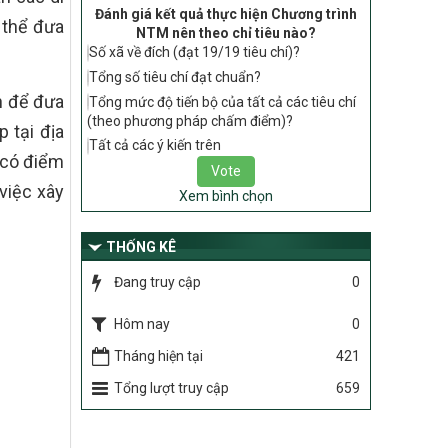
tiêu chí, điều kiện thuộc Bộ tiêu chí quốc
Đánh giá kết quả thực hiện Chương trình
 thể đưa
gia về nông thôn mới giai đoạn 2026 –
NTM nên theo chỉ tiêu nào?
2030 thuộc phạm vi quản lý nhà nước
Số xã về đích (đạt 19/19 tiêu chí)?
của Bộ Nông nghiệp và Môi trường
Tổng số tiêu chí đạt chuẩn?
417/QĐ-BNNMT
n để đưa
Tổng mức độ tiến bộ của tất cả các tiêu chí
Phê duyệt Chương trình mục tiêu quốc
(theo phương pháp chấm điểm)?
 tại địa
gia xây dựng nông thôn mới, giảm nghèo
Tất cả các ý kiến trên
bền vững và phát triển kinh tế – xã hội
 có điểm
vùng đồng bào dân tộc thiểu số và miền
việc xây
núi giai đoạn 2026-2035, giai đoạn I: Từ
Xem bình chọn
năm 2026 đến năm 2030
THỐNG KÊ
Nghị quyết số 08/2026/NQ-HĐND
Quy định nguyên tắc, tiêu chí, định mức
Đang truy cập
0
phân bổ ngân sách trung ương thực hiện
Chương trình mục tiêu quốc gia xây dựng
Hôm nay
0
nông thôn mới, giảm nghèo bền vững và
phát triển kinh tế – xã hội vùng đồng bào
Tháng hiện tại
421
dân tộc thiểu số và miền núi giai đoạn
2026 – 2030 trên địa bàn tỉnh Nghệ An
Tổng lượt truy cập
659
Chỉ Thị số 22-CT/TU
về đẩy mạnh thực hiện Chương trình mục