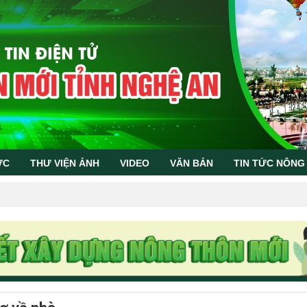
ỨC
THƯ VIỆN ẢNH
VIDEO
VĂN BẢN
TIN TỨC NÔNG