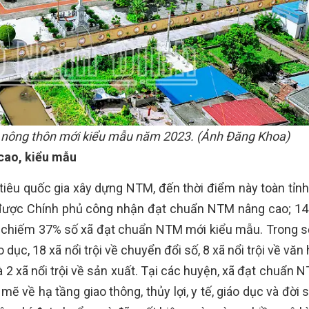
n nông thôn mới kiểu mẫu năm 2023. (Ảnh Đăng Khoa)
cao, kiểu mẫu
iêu quốc gia xây dựng NTM, đến thời điểm này toàn tỉnh
 được Chính phủ công nhận đạt chuẩn NTM nâng cao; 14
 chiếm 37% số xã đạt chuẩn NTM mới kiểu mẫu. Trong s
dục, 18 xã nổi trội về chuyển đổi số, 8 xã nổi trội về văn 
tự và 2 xã nổi trội về sản xuất. Tại các huyện, xã đạt chuẩn
mẽ về hạ tầng giao thông, thủy lợi, y tế, giáo dục và đời