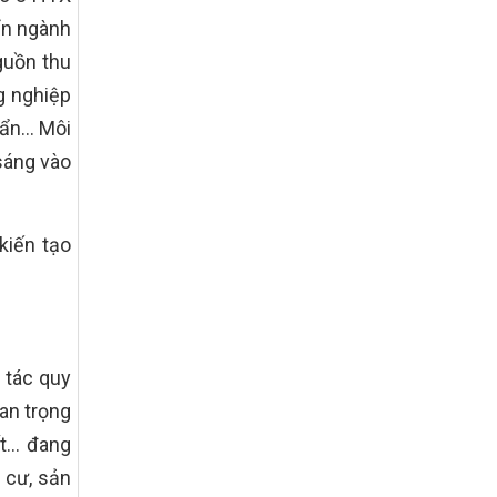
tiêu quốc gia xây dựng nông thôn mới,
ển ngành
giảm nghèo bền vững và phát triển kinh
tế – xã hội vùng đồng bào dân tộc thiểu
guồn thu
số và miền núi giai đoạn 2026 – 2030
trên địa bàn tỉnh Nghệ An
g nghiệp
Quyết định số 2490/QĐ-UBND
uẩn… Môi
Về việc thành lập Ban Chỉ đạo Chương
sáng vào
trình mục tiều quốc gia xây dựng nông
thôn mới, giảm nghèo bền vững và phát
triển kinh tế – xã hội vùng đồng bào dân
tộc thiểu số và miền núi giai đoạn 2026
kiến tạo
-2030 tỉnh Nghệ An
Thông tư Số 23/2026/TT-BNNMT
Thông tư Hướng dẫn thực hiện một số
nội dung Chương trình mục tiêu quốc gia
xây dựng nông thôn mới, giảm nghèo
bền vững và phát triển kinh tế – xã hội
 tác quy
vùng đồng bào dân tộc thiểu số và miền
an trọng
núi giai đoạn 2026-2030 thuộc phạm vi
quản lý nhà nước của Bộ Nông nghiệp và
ất… đang
Môi trường
 cư, sản
Quyết định số: 26/2026/QĐ-TTg