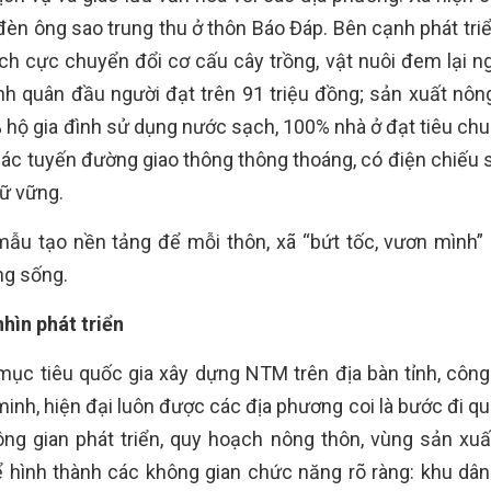
đèn ông sao trung thu ở thôn Báo Đáp. Bên cạnh phát tri
ích cực chuyển đổi cơ cấu cây trồng, vật nuôi đem lại n
h quân đầu người đạt trên 91 triệu đồng; sản xuất nôn
0% hộ gia đình sử dụng nước sạch, 100% nhà ở đạt tiêu ch
ác tuyến đường giao thông thông thoáng, có điện chiếu 
iữ vững.
ẫu tạo nền tảng để mỗi thôn, xã “bứt tốc, vươn mình” 
ng sống.
hìn phát triển
mục tiêu quốc gia xây dựng NTM trên địa bàn tỉnh, công
nh, hiện đại luôn được các địa phương coi là bước đi qu
ông gian phát triển, quy hoạch nông thôn, vùng sản xu
ể hình thành các không gian chức năng rõ ràng: khu dân