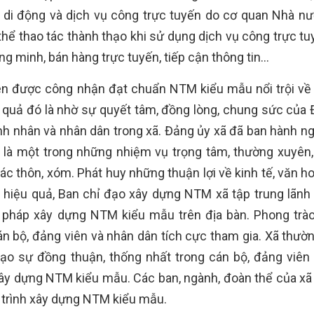
 di động và dịch vụ công trực tuyến do cơ quan Nhà n
hể thao tác thành thạo khi sử dụng dịch vụ công trực tuy
ông minh, bán hàng trực tuyến, tiếp cận thông tin…
ên được công nhận đạt chuẩn NTM kiểu mẫu nổi trội về 
quả đó là nhờ sự quyết tâm, đồng lòng, chung sức của 
h nhân và nhân dân trong xã. Đảng ủy xã đã ban hành ng
à một trong những nhiệm vụ trọng tâm, thường xuyên, 
c thôn, xóm. Phát huy những thuận lợi về kinh tế, văn ho
 hiệu quả, Ban chỉ đạo xây dựng NTM xã tập trung lãnh 
ải pháp xây dựng NTM kiểu mẫu trên địa bàn. Phong trào
 bộ, đảng viên và nhân dân tích cực tham gia. Xã thườ
ạo sự đồng thuận, thống nhất trong cán bộ, đảng viên
y dựng NTM kiểu mẫu. Các ban, ngành, đoàn thể của xã
 trình xây dựng NTM kiểu mẫu.