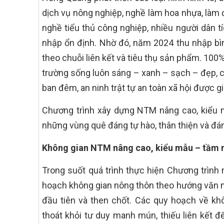
dịch vụ nông nghiệp, nghề làm hoa nhựa, làm 
nghề tiểu thủ công nghiệp, nhiều người dân t
nhập ổn định. Nhờ đó, năm 2024 thu nhập bìn
theo chuỗi liên kết và tiêu thụ sản phẩm. 10
trường sống luôn sáng – xanh – sạch – đẹp, c
ban đêm, an ninh trật tự an toàn xã hội được g
Chương trình xây dựng NTM nâng cao, kiểu m
những vùng quê đáng tự hào, thân thiện và đá
Không gian NTM nâng cao, kiểu mẫu – tầm n
Trong suốt quá trình thực hiện Chương trình 
hoạch không gian nông thôn theo hướng văn mi
đầu tiên và then chốt. Các quy hoạch về kh
thoát khỏi tư duy manh mún, thiếu liên kết đ