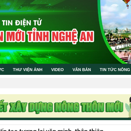
ỨC
THƯ VIỆN ẢNH
VIDEO
VĂN BẢN
TIN TỨC NÔNG