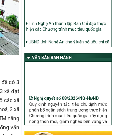
Tỉnh Nghệ An thành lập Ban Chỉ đạo thực
hiện các Chương trình mục tiêu quốc gia
UBND tỉnh Nghệ An cho ý kiến bộ tiêu chí xã
Nông thôn mới
Ban Thường vụ Tỉnh ủy Nghệ An ban hành
Chỉ thị về đẩy mạnh thực hiện Chương trình
VĂN BẢN BAN HÀNH
mục tiêu quốc gia xây dựng nông thôn mới,
giảm nghèo bền vững và phát triển kinh tế –
xã hội vùng đồng bào dân tộc thiểu số và
miền núi giai đoạn 2026 – 2030 trên địa bàn
 đã có 3
tỉnh Nghệ An
Nghị quyết số 08/2026/NQ-HĐND
Bộ Dân tộc và Tôn giáo làm việc với UBND
3 xã đạt
Quy định nguyên tắc, tiêu chí, định mức
tỉnh về tình hình thực hiện các Chương trình
ố các xã
phân bổ ngân sách trung ương thực hiện
mục tiêu quốc gia trên địa bàn
Chương trình mục tiêu quốc gia xây dựng
hoá, 3 xã
nông thôn mới, giảm nghèo bền vững và
phát triển kinh tế – xã hội vùng đồng bào
 NTM nâng
dân tộc thiểu số và miền núi giai đoạn
 sống văn
2026 – 2030 trên địa bàn tỉnh Nghệ An