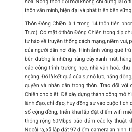
hóa. Nông thôn đổi mới không chỉ dừng lại ở 
thôn văn minh, hiện đại và phát triển bền vững
Thôn Đông Chiền là 1 trong 14 thôn tiên p
Trực). Có mặt ở thôn Đông Chiền trong dịp ch
tự hào về truyền thống cách mạng, niềm vui, 
của người dân nơi đây. Hình ảnh vùng quê tr
bên đường là những hàng cây xanh mát, hàng 
các công trình trường học, nhà văn hoá, khu 
ngàng. Đó là kết quả của sự nỗ lực, năng động
quyền và nhân dân trong thôn. Trao đổi với
Chiền cho biết: Để xây dựng thành công mô hì
lãnh đạo, chỉ đạo, huy động sự vào cuộc tích
số cộng đồng, triển khai lắp đặt điểm wifi mi
thông rộng 50Mbps bảo đảm các kỹ thuật kha
Ngoài ra, xã lắp đặt 97 điểm camera an ninh; 