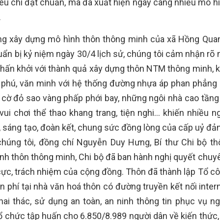
tiêu chí đạt chuẩn, mà đã xuất hiện ngày càng nhiều mô h
.
hong xây dựng mô hình thôn thông minh của xã Hồng Qu
uẩn bị kỷ niệm ngày 30/4 lịch sử, chúng tôi cảm nhận rõ 
phấn khởi với thành quả xây dựng thôn NTM thông minh, 
ù phú, văn minh với hệ thống đường nhựa áp phan phẳng 
cờ đỏ sao vàng phấp phới bay, những ngôi nhà cao tầng 
vui chơi thể thao khang trang, tiện nghi… khiến nhiều ng
, sáng tạo, đoàn kết, chung sức đồng lòng của cấp uỷ đản
 chúng tôi, đồng chí Nguyễn Duy Hưng, Bí thư Chi bộ t
nh thôn thông minh, Chi bộ đã ban hành nghị quyết chuy
 cực, trách nhiệm của cộng đồng. Thôn đã thành lập Tổ c
ễn phí tại nhà văn hoá thôn có đường truyền kết nối inte
i thác, sử dụng an toàn, an ninh thông tin phục vụ ng
tổ chức tập huấn cho 6.850/8.989 người dân về kiến thức,