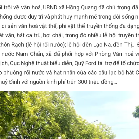
 trội về văn hoá, UBND xã Hồng Quang đã chú trọng đầu
n thống được duy trì và phát huy mạnh mẽ trong đời sống 
g di sản văn hoá vật thể, phi vật thể truyền thống đa dạng 
t văn, hát ca trù, bơi chải, trong đó nhiều lễ hội truyền 
thôn Rạch (lễ hội rối nước); lễ hội đền Lạc Na, đền Thị… 
rối nước Nam Chấn, xã đã phối hợp với Phòng Văn hoá 
ịch, Cục Nghệ thuật biểu diễn, Quỹ Ford tài trợ để tổ chứ
o phường rối nước và hạt nhân của các câu lạc bộ hát C
uỷ Đình với nguồn kinh phí trên 300 triệu đồng…