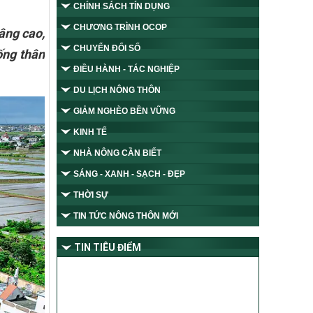
CHÍNH SÁCH TÍN DỤNG
CHƯƠNG TRÌNH OCOP
âng cao,
CHUYỂN ĐỔI SỐ
ống thân
ĐIỀU HÀNH - TÁC NGHIỆP
DU LỊCH NÔNG THÔN
GIẢM NGHÈO BỀN VỮNG
KINH TẾ
NHÀ NÔNG CẦN BIẾT
SÁNG - XANH - SẠCH - ĐẸP
THỜI SỰ
TIN TỨC NÔNG THÔN MỚI
TIN TIÊU ĐIỂM