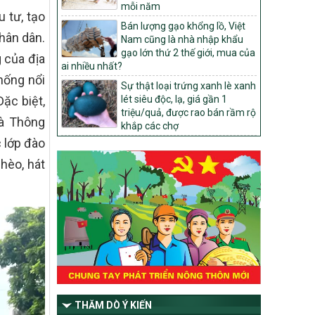
mỗi năm
1451/QĐ-UBND
 tư, tạo
Bán lượng gạo khổng lồ, Việt
Phê duyệt danh sách các xã thuộc nhóm
nhân dân.
Nam cũng là nhà nhập khẩu
1, nhóm 2, nhóm 3 trong xây dựng nông
gạo lớn thứ 2 thế giới, mua của
thôn mới giai đoạn 2026-2030 trên địa
của địa
ai nhiều nhất?
bàn tỉnh Nghệ An
thống nổi
Sự thật loại trứng xanh lè xanh
103/PTNT-NTM
Đặc biệt,
lét siêu độc, lạ, giá gần 1
Về việc đăng ký thực hiện Dự án liên kết
triệu/quả, được rao bán rầm rộ
theo chuỗi giá trị thuộc Dự án 2 –
và Thông
khắp các chợ
Chương trình Mục tiêu quốc gia Giảm
c lớp đào
nghèo bền vững giai đoạn 2021-2025
được kéo dài sang năm 2026
hèo, hát
827/QĐ-BNNMT
Quyết định Ban hành Kế hoạch triển khai
thực hiện Chương trình mục tiêu quốc gia
xây dựng nông thôn mới, giảm nghèo
bền vững và phát triển kinh tế – xã hội
vùng đồng bào dân tộc thiểu số và miền
núi giai đoạn 2026-2035, giai đoạn I: Từ
năm 2026 đến năm 2030
14/2026/TT-BNNMT
THĂM DÒ Ý KIẾN
Hướng dẫn thực hiện một số nội dung