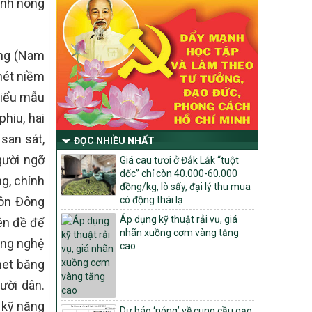
ình nông
Chỉ Thị số 22-CT/TU
về đẩy mạnh thực hiện Chương trình mục
tiêu quốc gia xây dựng nông thôn mới,
giảm nghèo bền vững và phát triển kinh
ang (Nam
tế – xã hội vùng đồng bào dân tộc thiểu
số và miền núi giai đoạn 2026 – 2030
nét niềm
trên địa bàn tỉnh Nghệ An
kiểu mẫu
Quyết định số 2490/QĐ-UBND
phiu, hai
Về việc thành lập Ban Chỉ đạo Chương
trình mục tiều quốc gia xây dựng nông
san sát,
ĐỌC NHIỀU NHẤT
thôn mới, giảm nghèo bền vững và phát
ười ngỡ
triển kinh tế – xã hội vùng đồng bào dân
Giá cau tươi ở Đắk Lắk “tuột
tộc thiểu số và miền núi giai đoạn 2026
dốc” chỉ còn 40.000-60.000
g, chính
-2030 tỉnh Nghệ An
đồng/kg, lò sấy, đại lý thu mua
hôn Đông
có động thái lạ
Thông tư Số 23/2026/TT-BNNMT
Áp dụng kỹ thuật rải vụ, giá
ên đề để
Thông tư Hướng dẫn thực hiện một số
nhãn xuồng cơm vàng tăng
nội dung Chương trình mục tiêu quốc gia
ông nghệ
cao
xây dựng nông thôn mới, giảm nghèo
bền vững và phát triển kinh tế – xã hội
rnet băng
vùng đồng bào dân tộc thiểu số và miền
ười dân.
núi giai đoạn 2026-2030 thuộc phạm vi
quản lý nhà nước của Bộ Nông nghiệp và
 kỹ năng
Dự báo ‘nóng’ về cung cầu gạo