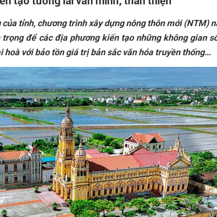
n tạo tương lai văn minh, thân thiện
ng của tỉnh, chương trình xây dựng nông thôn mới (NTM) n
trọng để các địa phương kiến tạo những không gian s
hài hoà với bảo tồn giá trị bản sắc văn hóa truyền thống…