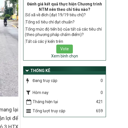
tiêu chí, điều kiện thuộc Bộ tiêu chí quốc
Đánh giá kết quả thực hiện Chương trình
gia về nông thôn mới giai đoạn 2026 –
NTM nên theo chỉ tiêu nào?
2030 thuộc phạm vi quản lý nhà nước
Số xã về đích (đạt 19/19 tiêu chí)?
của Bộ Nông nghiệp và Môi trường
Tổng số tiêu chí đạt chuẩn?
417/QĐ-BNNMT
Tổng mức độ tiến bộ của tất cả các tiêu chí
Phê duyệt Chương trình mục tiêu quốc
(theo phương pháp chấm điểm)?
gia xây dựng nông thôn mới, giảm nghèo
Tất cả các ý kiến trên
bền vững và phát triển kinh tế – xã hội
vùng đồng bào dân tộc thiểu số và miền
núi giai đoạn 2026-2035, giai đoạn I: Từ
Xem bình chọn
năm 2026 đến năm 2030
THỐNG KÊ
Nghị quyết số 08/2026/NQ-HĐND
Quy định nguyên tắc, tiêu chí, định mức
Đang truy cập
0
phân bổ ngân sách trung ương thực hiện
Chương trình mục tiêu quốc gia xây dựng
Hôm nay
0
nông thôn mới, giảm nghèo bền vững và
phát triển kinh tế – xã hội vùng đồng bào
Tháng hiện tại
421
dân tộc thiểu số và miền núi giai đoạn
mang lại
2026 – 2030 trên địa bàn tỉnh Nghệ An
Tổng lượt truy cập
659
n lợi để
Chỉ Thị số 22-CT/TU
về đẩy mạnh thực hiện Chương trình mục
 có 3 HTX