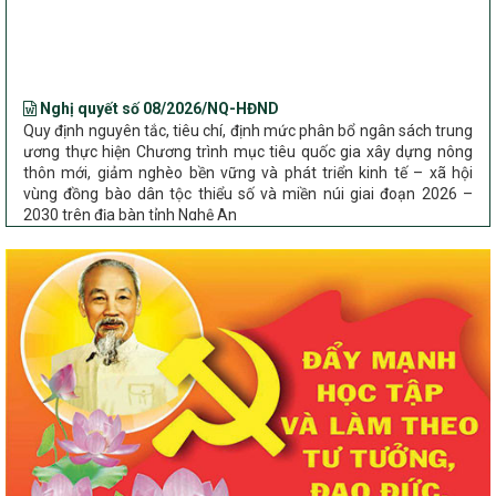
Bộ Dân tộc và Tôn giáo làm việc với UBND tỉnh về tình hình thực
hiện các Chương trình mục tiêu quốc gia trên địa bàn
Nghị quyết số 08/2026/NQ-HĐND
Quy định nguyên tắc, tiêu chí, định mức phân bổ ngân sách trung
ương thực hiện Chương trình mục tiêu quốc gia xây dựng nông
thôn mới, giảm nghèo bền vững và phát triển kinh tế – xã hội
vùng đồng bào dân tộc thiểu số và miền núi giai đoạn 2026 –
2030 trên địa bàn tỉnh Nghệ An
Chỉ Thị số 22-CT/TU
về đẩy mạnh thực hiện Chương trình mục tiêu quốc gia xây dựng
nông thôn mới, giảm nghèo bền vững và phát triển kinh tế – xã
hội vùng đồng bào dân tộc thiểu số và miền núi giai đoạn 2026 –
2030 trên địa bàn tỉnh Nghệ An
Quyết định số 2490/QĐ-UBND
Về việc thành lập Ban Chỉ đạo Chương trình mục tiều quốc gia xây
dựng nông thôn mới, giảm nghèo bền vững và phát triển kinh tế –
xã hội vùng đồng bào dân tộc thiểu số và miền núi giai đoạn 2026
-2030 tỉnh Nghệ An
Thông tư Số 23/2026/TT-BNNMT
Thông tư Hướng dẫn thực hiện một số nội dung Chương trình