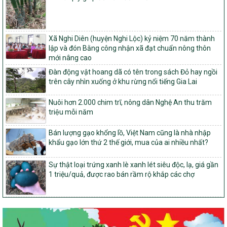
tỉnh Nghệ An
103/PTNT-NTM
Về việc đăng ký thực hiện Dự án liên kết theo chuỗi giá trị thuộc
Dự án 2 – Chương trình Mục tiêu quốc gia Giảm nghèo bền vững
Xã Nghi Diên (huyện Nghi Lộc) kỷ niệm 70 năm thành
giai đoạn 2021-2025 được kéo dài sang năm 2026
lập và đón Bằng công nhận xã đạt chuẩn nông thôn
mới nâng cao
827/QĐ-BNNMT
Đàn động vật hoang dã có tên trong sách Đỏ hay ngồi
Quyết định Ban hành Kế hoạch triển khai thực hiện Chương trình
trên cây nhìn xuống ở khu rừng nổi tiếng Gia Lai
mục tiêu quốc gia xây dựng nông thôn mới, giảm nghèo bền
vững và phát triển kinh tế – xã hội vùng đồng bào dân tộc thiểu
số và miền núi giai đoạn 2026-2035, giai đoạn I: Từ năm 2026
Nuôi hơn 2.000 chim trĩ, nông dân Nghệ An thu trăm
đến năm 2030
triệu mỗi năm
14/2026/TT-BNNMT
Bán lượng gạo khổng lồ, Việt Nam cũng là nhà nhập
Hướng dẫn thực hiện một số nội dung tiêu chí, điều kiện thuộc Bộ
khẩu gạo lớn thứ 2 thế giới, mua của ai nhiều nhất?
tiêu chí quốc gia về nông thôn mới giai đoạn 2026 – 2030 thuộc
phạm vi quản lý nhà nước của Bộ Nông nghiệp và Môi trường
Sự thật loại trứng xanh lè xanh lét siêu độc, lạ, giá gần
417/QĐ-BNNMT
1 triệu/quả, được rao bán rầm rộ khắp các chợ
Phê duyệt Chương trình mục tiêu quốc gia xây dựng nông thôn
mới, giảm nghèo bền vững và phát triển kinh tế – xã hội vùng
đồng bào dân tộc thiểu số và miền núi giai đoạn 2026-2035, giai
đoạn I: Từ năm 2026 đến năm 2030