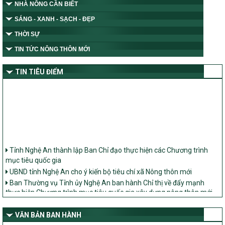
NHÀ NÔNG CẦN BIẾT
SÁNG - XANH - SẠCH - ĐẸP
THỜI SỰ
TIN TỨC NÔNG THÔN MỚI
TIN TIÊU ĐIỂM
Tỉnh Nghệ An thành lập Ban Chỉ đạo thực hiện các Chương trình
mục tiêu quốc gia
UBND tỉnh Nghệ An cho ý kiến bộ tiêu chí xã Nông thôn mới
Ban Thường vụ Tỉnh ủy Nghệ An ban hành Chỉ thị về đẩy mạnh
thực hiện Chương trình mục tiêu quốc gia xây dựng nông thôn mới,
giảm nghèo bền vững và phát triển kinh tế – xã hội vùng đồng bào
dân tộc thiểu số và miền núi giai đoạn 2026 – 2030 trên địa bàn tỉnh
VĂN BẢN BAN HÀNH
Nghệ An