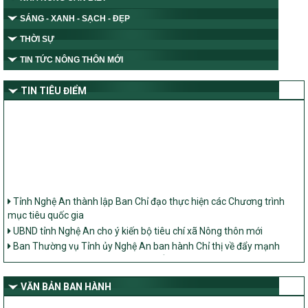
SÁNG - XANH - SẠCH - ĐẸP
THỜI SỰ
TIN TỨC NÔNG THÔN MỚI
TIN TIÊU ĐIỂM
Tỉnh Nghệ An thành lập Ban Chỉ đạo thực hiện các Chương trình
mục tiêu quốc gia
UBND tỉnh Nghệ An cho ý kiến bộ tiêu chí xã Nông thôn mới
Ban Thường vụ Tỉnh ủy Nghệ An ban hành Chỉ thị về đẩy mạnh
thực hiện Chương trình mục tiêu quốc gia xây dựng nông thôn mới,
giảm nghèo bền vững và phát triển kinh tế – xã hội vùng đồng bào
dân tộc thiểu số và miền núi giai đoạn 2026 – 2030 trên địa bàn tỉnh
VĂN BẢN BAN HÀNH
Nghệ An
Bộ Dân tộc và Tôn giáo làm việc với UBND tỉnh về tình hình thực