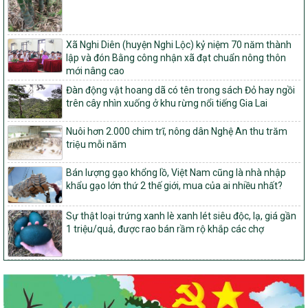
103/PTNT-NTM
Về việc đăng ký thực hiện Dự án liên kết theo chuỗi giá trị thuộc
Xã Nghi Diên (huyện Nghi Lộc) kỷ niệm 70 năm thành
Dự án 2 – Chương trình Mục tiêu quốc gia Giảm nghèo bền vững
lập và đón Bằng công nhận xã đạt chuẩn nông thôn
giai đoạn 2021-2025 được kéo dài sang năm 2026
mới nâng cao
827/QĐ-BNNMT
Đàn động vật hoang dã có tên trong sách Đỏ hay ngồi
Quyết định Ban hành Kế hoạch triển khai thực hiện Chương trình
trên cây nhìn xuống ở khu rừng nổi tiếng Gia Lai
mục tiêu quốc gia xây dựng nông thôn mới, giảm nghèo bền
vững và phát triển kinh tế – xã hội vùng đồng bào dân tộc thiểu
Nuôi hơn 2.000 chim trĩ, nông dân Nghệ An thu trăm
số và miền núi giai đoạn 2026-2035, giai đoạn I: Từ năm 2026
triệu mỗi năm
đến năm 2030
14/2026/TT-BNNMT
Bán lượng gạo khổng lồ, Việt Nam cũng là nhà nhập
Hướng dẫn thực hiện một số nội dung tiêu chí, điều kiện thuộc Bộ
khẩu gạo lớn thứ 2 thế giới, mua của ai nhiều nhất?
tiêu chí quốc gia về nông thôn mới giai đoạn 2026 – 2030 thuộc
phạm vi quản lý nhà nước của Bộ Nông nghiệp và Môi trường
Sự thật loại trứng xanh lè xanh lét siêu độc, lạ, giá gần
417/QĐ-BNNMT
1 triệu/quả, được rao bán rầm rộ khắp các chợ
Phê duyệt Chương trình mục tiêu quốc gia xây dựng nông thôn
mới, giảm nghèo bền vững và phát triển kinh tế – xã hội vùng
đồng bào dân tộc thiểu số và miền núi giai đoạn 2026-2035, giai
đoạn I: Từ năm 2026 đến năm 2030
Nghị quyết số 08/2026/NQ-HĐND