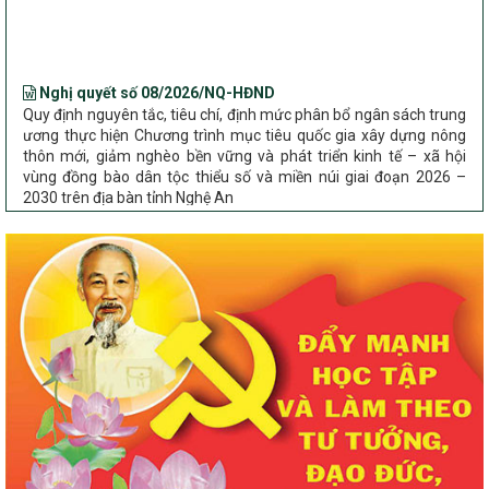
hiện các Chương trình mục tiêu quốc gia trên địa bàn
Nghị quyết số 08/2026/NQ-HĐND
Quy định nguyên tắc, tiêu chí, định mức phân bổ ngân sách trung
ương thực hiện Chương trình mục tiêu quốc gia xây dựng nông
thôn mới, giảm nghèo bền vững và phát triển kinh tế – xã hội
vùng đồng bào dân tộc thiểu số và miền núi giai đoạn 2026 –
2030 trên địa bàn tỉnh Nghệ An
Chỉ Thị số 22-CT/TU
về đẩy mạnh thực hiện Chương trình mục tiêu quốc gia xây dựng
nông thôn mới, giảm nghèo bền vững và phát triển kinh tế – xã
hội vùng đồng bào dân tộc thiểu số và miền núi giai đoạn 2026 –
2030 trên địa bàn tỉnh Nghệ An
Quyết định số 2490/QĐ-UBND
Về việc thành lập Ban Chỉ đạo Chương trình mục tiều quốc gia xây
dựng nông thôn mới, giảm nghèo bền vững và phát triển kinh tế –
xã hội vùng đồng bào dân tộc thiểu số và miền núi giai đoạn 2026
-2030 tỉnh Nghệ An
Thông tư Số 23/2026/TT-BNNMT
Thông tư Hướng dẫn thực hiện một số nội dung Chương trình
mục tiêu quốc gia xây dựng nông thôn mới, giảm nghèo bền