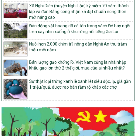
Về việc đăng ký thực hiện Dự án liên kết theo chuỗi giá trị thuộc
Xã Nghi Diên (huyện Nghi Lộc) kỷ niệm 70 năm thành
Dự án 2 – Chương trình Mục tiêu quốc gia Giảm nghèo bền vững
lập và đón Bằng công nhận xã đạt chuẩn nông thôn
giai đoạn 2021-2025 được kéo dài sang năm 2026
mới nâng cao
827/QĐ-BNNMT
Đàn động vật hoang dã có tên trong sách Đỏ hay ngồi
Quyết định Ban hành Kế hoạch triển khai thực hiện Chương trình
trên cây nhìn xuống ở khu rừng nổi tiếng Gia Lai
mục tiêu quốc gia xây dựng nông thôn mới, giảm nghèo bền
vững và phát triển kinh tế – xã hội vùng đồng bào dân tộc thiểu
Nuôi hơn 2.000 chim trĩ, nông dân Nghệ An thu trăm
số và miền núi giai đoạn 2026-2035, giai đoạn I: Từ năm 2026
triệu mỗi năm
đến năm 2030
14/2026/TT-BNNMT
Bán lượng gạo khổng lồ, Việt Nam cũng là nhà nhập
Hướng dẫn thực hiện một số nội dung tiêu chí, điều kiện thuộc Bộ
khẩu gạo lớn thứ 2 thế giới, mua của ai nhiều nhất?
tiêu chí quốc gia về nông thôn mới giai đoạn 2026 – 2030 thuộc
phạm vi quản lý nhà nước của Bộ Nông nghiệp và Môi trường
Sự thật loại trứng xanh lè xanh lét siêu độc, lạ, giá gần
417/QĐ-BNNMT
1 triệu/quả, được rao bán rầm rộ khắp các chợ
Phê duyệt Chương trình mục tiêu quốc gia xây dựng nông thôn
mới, giảm nghèo bền vững và phát triển kinh tế – xã hội vùng
đồng bào dân tộc thiểu số và miền núi giai đoạn 2026-2035, giai
đoạn I: Từ năm 2026 đến năm 2030
Nghị quyết số 08/2026/NQ-HĐND
Quy định nguyên tắc, tiêu chí, định mức phân bổ ngân sách trung
ương thực hiện Chương trình mục tiêu quốc gia xây dựng nông