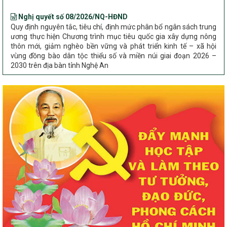
Nghị quyết số 08/2026/NQ-HĐND
Quy định nguyên tắc, tiêu chí, định mức phân bổ ngân sách trung
ương thực hiện Chương trình mục tiêu quốc gia xây dựng nông
thôn mới, giảm nghèo bền vững và phát triển kinh tế – xã hội
vùng đồng bào dân tộc thiểu số và miền núi giai đoạn 2026 –
2030 trên địa bàn tỉnh Nghệ An
Chỉ Thị số 22-CT/TU
về đẩy mạnh thực hiện Chương trình mục tiêu quốc gia xây dựng
nông thôn mới, giảm nghèo bền vững và phát triển kinh tế – xã
hội vùng đồng bào dân tộc thiểu số và miền núi giai đoạn 2026 –
2030 trên địa bàn tỉnh Nghệ An
Quyết định số 2490/QĐ-UBND
Về việc thành lập Ban Chỉ đạo Chương trình mục tiều quốc gia xây
dựng nông thôn mới, giảm nghèo bền vững và phát triển kinh tế –
xã hội vùng đồng bào dân tộc thiểu số và miền núi giai đoạn 2026
-2030 tỉnh Nghệ An
Thông tư Số 23/2026/TT-BNNMT
Thông tư Hướng dẫn thực hiện một số nội dung Chương trình
mục tiêu quốc gia xây dựng nông thôn mới, giảm nghèo bền
vững và phát triển kinh tế – xã hội vùng đồng bào dân tộc thiểu
số và miền núi giai đoạn 2026-2030 thuộc phạm vi quản lý nhà