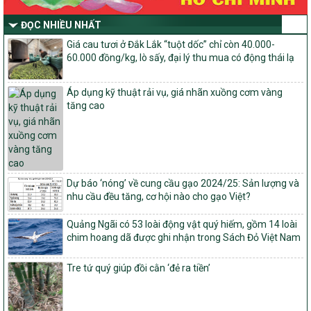
nước của Bộ Nông nghiệp và Môi trường
ĐỌC NHIỀU NHẤT
Quyết định số: 26/2026/QĐ-TTg
Quyết định ban hành Bộ tiêu chí và quy trình đánh giá, phân hạng
Giá cau tươi ở Đắk Lắk “tuột dốc” chỉ còn 40.000-
sản phẩm Mỗi xã một sản phẩm
60.000 đồng/kg, lò sấy, đại lý thu mua có động thái lạ
số: 19/2026/QĐ-TTg
Quy định điều kiện, trình tự, thủ tục, hồ sơ xét, công nhận, công bố
Áp dụng kỹ thuật rải vụ, giá nhãn xuồng cơm vàng
và thu hồi quyết định công nhận xã đạt chuẩn nông thôn mới, xã
tăng cao
đạt nông thôn mới hiện đại và tỉnh, thành phố hoàn thành nhiệm
vụ xây dựng nông thôn mới giai đoạn 2026 – 2030
Quyết định số 16/2026/QĐ-TTg
Quy định nguyên tắc, tiêu chí, định mức phân bổ ngân sách trung
ương và tỉ lệ vốn đối ứng ngân sách của địa phương thực hiện
Dự báo ‘nóng’ về cung cầu gạo 2024/25: Sản lượng và
Chương trình mục tiêu quốc gia xây dựng nông thôn mới, giảm
nhu cầu đều tăng, cơ hội nào cho gạo Việt?
nghèo bền vững và phát triển kinh tế – xã hội vùng đồng bào dân
tộc thiểu số và miền núi giai đoạn 2026 – 2030
Quảng Ngãi có 53 loài động vật quý hiếm, gồm 14 loài
1451/QĐ-UBND
chim hoang dã được ghi nhận trong Sách Đỏ Việt Nam
Phê duyệt danh sách các xã thuộc nhóm 1, nhóm 2, nhóm 3
trong xây dựng nông thôn mới giai đoạn 2026-2030 trên địa bàn
Tre tứ quý giúp đồi cằn ‘đẻ ra tiền’
tỉnh Nghệ An
103/PTNT-NTM