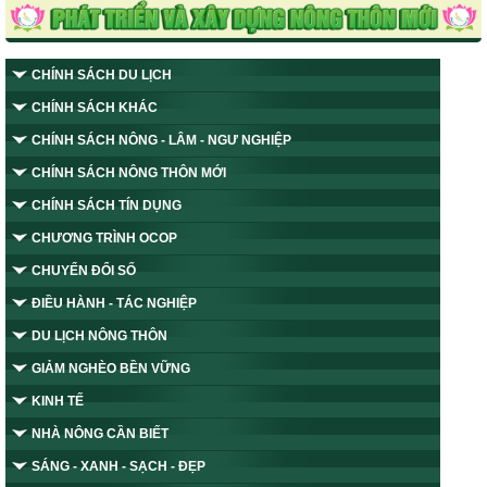
CHÍNH SÁCH DU LỊCH
CHÍNH SÁCH KHÁC
CHÍNH SÁCH NÔNG - LÂM - NGƯ NGHIỆP
CHÍNH SÁCH NÔNG THÔN MỚI
CHÍNH SÁCH TÍN DỤNG
CHƯƠNG TRÌNH OCOP
CHUYỂN ĐỔI SỐ
ĐIỀU HÀNH - TÁC NGHIỆP
DU LỊCH NÔNG THÔN
GIẢM NGHÈO BỀN VỮNG
KINH TẾ
NHÀ NÔNG CẦN BIẾT
SÁNG - XANH - SẠCH - ĐẸP