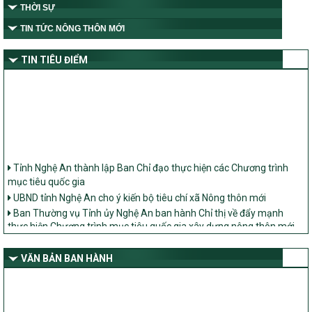
THỜI SỰ
TIN TỨC NÔNG THÔN MỚI
TIN TIÊU ĐIỂM
Tỉnh Nghệ An thành lập Ban Chỉ đạo thực hiện các Chương trình
mục tiêu quốc gia
UBND tỉnh Nghệ An cho ý kiến bộ tiêu chí xã Nông thôn mới
Ban Thường vụ Tỉnh ủy Nghệ An ban hành Chỉ thị về đẩy mạnh
thực hiện Chương trình mục tiêu quốc gia xây dựng nông thôn mới,
giảm nghèo bền vững và phát triển kinh tế – xã hội vùng đồng bào
dân tộc thiểu số và miền núi giai đoạn 2026 – 2030 trên địa bàn tỉnh
VĂN BẢN BAN HÀNH
Nghệ An
Bộ Dân tộc và Tôn giáo làm việc với UBND tỉnh về tình hình thực
hiện các Chương trình mục tiêu quốc gia trên địa bàn