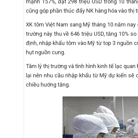
mạnh 157%, đạt 298 triệu USD trong 10 thá
cũng góp phần thúc đẩy NK hàng hóa vào thị t
XK tôm Việt Nam sang Mỹ tháng 10 năm nay đạ
trường này thu về 646 triệu USD, tăng 10% s
định, nhập khẩu tôm vào Mỹ từ top 3 nguồn cu
hụt nguồn cung.
Tâm lý thị trường và tình hình kinh tế lạc qua
lại nên nhu cầu nhập khẩu từ Mỹ dự kiến sẽ c
chiều hướng tăng.