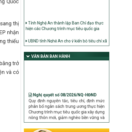
ung Quốc
Tỉnh Nghệ An thành lập Ban Chỉ đạo thực
sang thị
hiện các Chương trình mục tiêu quốc gia
SEP nhận
UBND tỉnh Nghệ An cho ý kiến bộ tiêu chí xã
ng thiếu
Nông thôn mới
Ban Thường vụ Tỉnh ủy Nghệ An ban hành
Chỉ thị về đẩy mạnh thực hiện Chương trình
VĂN BẢN BAN HÀNH
mục tiêu quốc gia xây dựng nông thôn mới,
 bằng trở
giảm nghèo bền vững và phát triển kinh tế –
xã hội vùng đồng bào dân tộc thiểu số và
ện và có
miền núi giai đoạn 2026 – 2030 trên địa bàn
tỉnh Nghệ An
Nghị quyết số 08/2026/NQ-HĐND
Bộ Dân tộc và Tôn giáo làm việc với UBND
Quy định nguyên tắc, tiêu chí, định mức
tỉnh về tình hình thực hiện các Chương trình
phân bổ ngân sách trung ương thực hiện
mục tiêu quốc gia trên địa bàn
Chương trình mục tiêu quốc gia xây dựng
nông thôn mới, giảm nghèo bền vững và
phát triển kinh tế – xã hội vùng đồng bào
dân tộc thiểu số và miền núi giai đoạn
2026 – 2030 trên địa bàn tỉnh Nghệ An