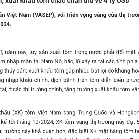
, xuất khẩu tôm chắc chắn thu về 4 tỷ USD
ản Việt Nam (VASEP), với triển vọng sáng của thị trườ
2024.
 năm nay, tuy sản xuất tôm trong nước phải đối mặt 
âm nhập mặn tại Nam Nộ, bão, lũ xảy ra tại các tỉnh phía
ồng thủy sản; xuất khẩu tôm gặp nhiều bất lợi do khủng h
ờng nhập khẩu chính, dịch bệnh trên tôm diễn biến phức 
ại, ở các thị trường chính, tăng trưởng xuất khẩu tôm vẫ
 khẩu (XK) tôm Việt Nam sang Trung Quốc và Hongko
 kế tới tháng 10/2024, XK tôm sang thị trường này đạt 6
hị trường này khả quan hơn, đặc biệt XK mặt hàng tôm 