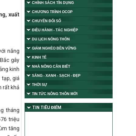
CHÍNH SÁCH TÍN DỤNG
CHƯƠNG TRÌNH OCOP
ng, xuất
CHUYỂN ĐỔI SỐ
ĐIỀU HÀNH - TÁC NGHIỆP
DU LỊCH NÔNG THÔN
GIẢM NGHÈO BỀN VỮNG
với nắng
KINH TẾ
 Bắc gây
NHÀ NÔNG CẦN BIẾT
oảng kinh
SÁNG - XANH - SẠCH - ĐẸP
tạp, giá
THỜI SỰ
n rất khả
TIN TỨC NÔNG THÔN MỚI
TIN TIÊU ĐIỂM
ng tháng
76 triệu
hùm tăng