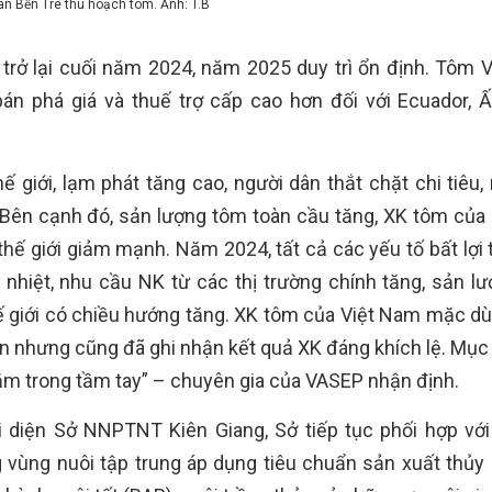
n Bến Tre thu hoạch tôm. Ảnh: T.B
trở lại cuối năm 2024, năm 2025 duy trì ổn định. Tôm 
án phá giá và thuế trợ cấp cao hơn đối với Ecuador, 
hế giới, lạm phát tăng cao, người dân thắt chặt chi tiêu
 Bên cạnh đó, sản lượng tôm toàn cầu tăng, XK tôm của
thế giới giảm mạnh. Năm 2024, tất cả các yếu tố bất lợi 
 nhiệt, nhu cầu NK từ các thị trường chính tăng, sản l
ế giới có chiều hướng tăng. XK tôm của Việt Nam mặc dù
an nhưng cũng đã ghi nhận kết quả XK đáng khích lệ. Mục 
m trong tầm tay” – chuyên gia của VASEP nhận định.
i diện Sở NNPTNT Kiên Giang, Sở tiếp tục phối hợp với
vùng nuôi tập trung áp dụng tiêu chuẩn sản xuất thủy