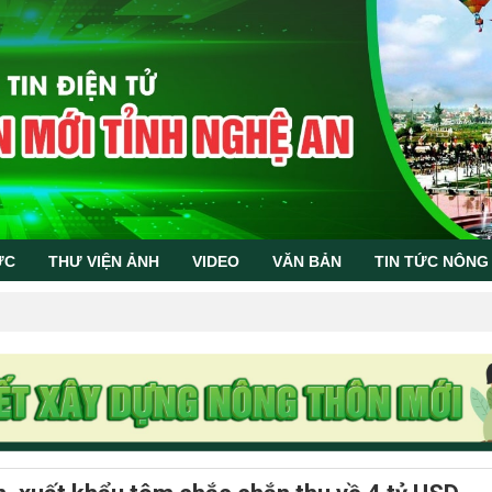
ỨC
THƯ VIỆN ẢNH
VIDEO
VĂN BẢN
TIN TỨC NÔNG