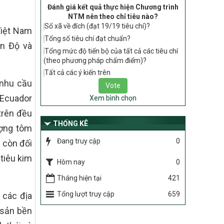
tiêu chí, điều kiện thuộc Bộ tiêu chí quốc
Đánh giá kết quả thực hiện Chương trình
gia về nông thôn mới giai đoạn 2026 –
NTM nên theo chỉ tiêu nào?
2030 thuộc phạm vi quản lý nhà nước
Số xã về đích (đạt 19/19 tiêu chí)?
Việt Nam
của Bộ Nông nghiệp và Môi trường
Tổng số tiêu chí đạt chuẩn?
Ấn Độ và
417/QĐ-BNNMT
Tổng mức độ tiến bộ của tất cả các tiêu chí
Phê duyệt Chương trình mục tiêu quốc
(theo phương pháp chấm điểm)?
gia xây dựng nông thôn mới, giảm nghèo
Tất cả các ý kiến trên
bền vững và phát triển kinh tế – xã hội
, nhu cầu
vùng đồng bào dân tộc thiểu số và miền
núi giai đoạn 2026-2035, giai đoạn I: Từ
 Ecuador
Xem bình chọn
năm 2026 đến năm 2030
trên đều
THỐNG KÊ
Nghị quyết số 08/2026/NQ-HĐND
ượng tôm
Quy định nguyên tắc, tiêu chí, định mức
Đang truy cập
0
 còn đối
phân bổ ngân sách trung ương thực hiện
Chương trình mục tiêu quốc gia xây dựng
tiêu kim
Hôm nay
0
nông thôn mới, giảm nghèo bền vững và
phát triển kinh tế – xã hội vùng đồng bào
Tháng hiện tại
421
dân tộc thiểu số và miền núi giai đoạn
2026 – 2030 trên địa bàn tỉnh Nghệ An
Tổng lượt truy cập
659
 các địa
Chỉ Thị số 22-CT/TU
 sản bền
về đẩy mạnh thực hiện Chương trình mục