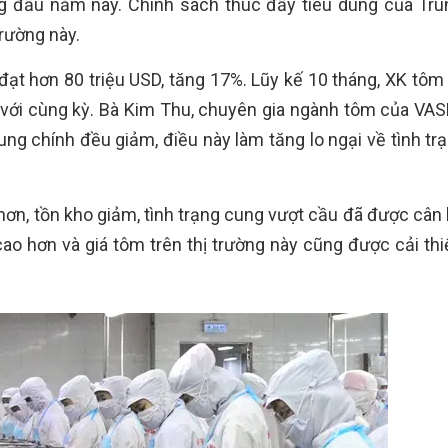
ng đầu năm nay. Chính sách thúc đẩy tiêu dùng của Tr
rường này.
t hơn 80 triệu USD, tăng 17%. Lũy kế 10 tháng, XK tôm 
o với cùng kỳ. Bà Kim Thu, chuyên gia ngành tôm của VA
ng chính đều giảm, điều này làm tăng lo ngại về tình trạ
n hơn, tồn kho giảm, tình trạng cung vượt cầu đã được cân
ao hơn và giá tôm trên thị trường này cũng được cải thi