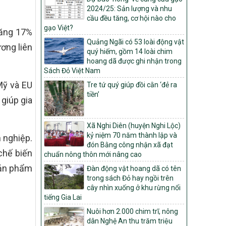
Môi trường
2024/25: Sản lượng và nhu
Quyết định số: 26/2026/QĐ-TTg
cầu đều tăng, cơ hội nào cho
gạo Việt?
Quyết định ban hành Bộ tiêu chí và quy
tăng 17%
trình đánh giá, phân hạng sản phẩm Mỗi
Quảng Ngãi có 53 loài động vật
ơng liên
xã một sản phẩm
quý hiếm, gồm 14 loài chim
hoang dã được ghi nhận trong
số: 19/2026/QĐ-TTg
Sách Đỏ Việt Nam
Quy định điều kiện, trình tự, thủ tục, hồ sơ
xét, công nhận, công bố và thu hồi quyết
Mỹ và EU
Tre tứ quý giúp đồi cằn ‘đẻ ra
định công nhận xã đạt chuẩn nông thôn
tiền’
giúp gia
mới, xã đạt nông thôn mới hiện đại và
tỉnh, thành phố hoàn thành nhiệm vụ xây
dựng nông thôn mới giai đoạn 2026 –
Xã Nghi Diên (huyện Nghi Lộc)
2030
kỷ niệm 70 năm thành lập và
h nghiệp.
Quyết định số 16/2026/QĐ-TTg
đón Bằng công nhận xã đạt
chế biến
chuẩn nông thôn mới nâng cao
Quy định nguyên tắc, tiêu chí, định mức
phân bổ ngân sách trung ương và tỉ lệ
sản phẩm
Đàn động vật hoang dã có tên
vốn đối ứng ngân sách của địa phương
trong sách Đỏ hay ngồi trên
thực hiện Chương trình mục tiêu quốc gia
cây nhìn xuống ở khu rừng nổi
xây dựng nông thôn mới, giảm nghèo
tiếng Gia Lai
bền vững và phát triển kinh tế – xã hội
Nuôi hơn 2.000 chim trĩ, nông
vùng đồng bào dân tộc thiểu số và miền
dân Nghệ An thu trăm triệu
núi giai đoạn 2026 – 2030