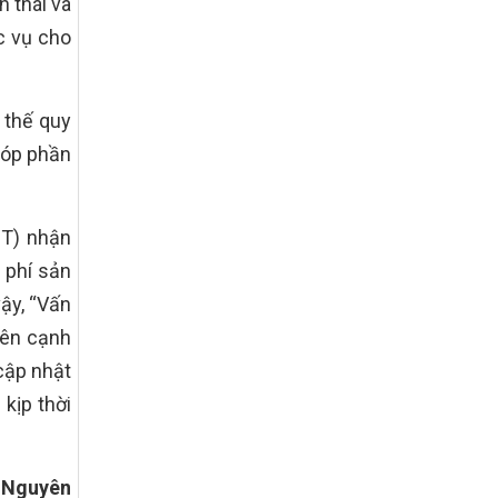
h thái và
tiêu quốc gia xây dựng nông thôn mới,
giảm nghèo bền vững và phát triển kinh
c vụ cho
tế – xã hội vùng đồng bào dân tộc thiểu
số và miền núi giai đoạn 2026 – 2030
trên địa bàn tỉnh Nghệ An
 thế quy
Quyết định số 2490/QĐ-UBND
Về việc thành lập Ban Chỉ đạo Chương
góp phần
trình mục tiều quốc gia xây dựng nông
thôn mới, giảm nghèo bền vững và phát
triển kinh tế – xã hội vùng đồng bào dân
tộc thiểu số và miền núi giai đoạn 2026
NT) nhận
-2030 tỉnh Nghệ An
 phí sản
Thông tư Số 23/2026/TT-BNNMT
vậy, “Vấn
Thông tư Hướng dẫn thực hiện một số
nội dung Chương trình mục tiêu quốc gia
Bên cạnh
xây dựng nông thôn mới, giảm nghèo
cập nhật
bền vững và phát triển kinh tế – xã hội
vùng đồng bào dân tộc thiểu số và miền
kịp thời
núi giai đoạn 2026-2030 thuộc phạm vi
quản lý nhà nước của Bộ Nông nghiệp và
Môi trường
 Nguyên
Quyết định số: 26/2026/QĐ-TTg