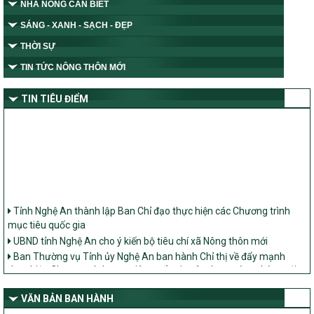
NHÀ NÔNG CẦN BIẾT
SÁNG - XANH - SẠCH - ĐẸP
THỜI SỰ
TIN TỨC NÔNG THÔN MỚI
TIN TIÊU ĐIỂM
Tỉnh Nghệ An thành lập Ban Chỉ đạo thực hiện các Chương trình
mục tiêu quốc gia
UBND tỉnh Nghệ An cho ý kiến bộ tiêu chí xã Nông thôn mới
Ban Thường vụ Tỉnh ủy Nghệ An ban hành Chỉ thị về đẩy mạnh
thực hiện Chương trình mục tiêu quốc gia xây dựng nông thôn mới,
giảm nghèo bền vững và phát triển kinh tế – xã hội vùng đồng bào
dân tộc thiểu số và miền núi giai đoạn 2026 – 2030 trên địa bàn tỉnh
VĂN BẢN BAN HÀNH
Nghệ An