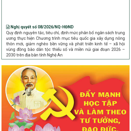
Bộ Dân tộc và Tôn giáo làm việc với UBND tỉnh về tình hình thực
hiện các Chương trình mục tiêu quốc gia trên địa bàn
Nghị quyết số 08/2026/NQ-HĐND
Quy định nguyên tắc, tiêu chí, định mức phân bổ ngân sách trung
ương thực hiện Chương trình mục tiêu quốc gia xây dựng nông
thôn mới, giảm nghèo bền vững và phát triển kinh tế – xã hội
vùng đồng bào dân tộc thiểu số và miền núi giai đoạn 2026 –
2030 trên địa bàn tỉnh Nghệ An
Chỉ Thị số 22-CT/TU
về đẩy mạnh thực hiện Chương trình mục tiêu quốc gia xây dựng
nông thôn mới, giảm nghèo bền vững và phát triển kinh tế – xã
hội vùng đồng bào dân tộc thiểu số và miền núi giai đoạn 2026 –
2030 trên địa bàn tỉnh Nghệ An
Quyết định số 2490/QĐ-UBND
Về việc thành lập Ban Chỉ đạo Chương trình mục tiều quốc gia xây
dựng nông thôn mới, giảm nghèo bền vững và phát triển kinh tế –
xã hội vùng đồng bào dân tộc thiểu số và miền núi giai đoạn 2026
-2030 tỉnh Nghệ An
Thông tư Số 23/2026/TT-BNNMT
Thông tư Hướng dẫn thực hiện một số nội dung Chương trình
mục tiêu quốc gia xây dựng nông thôn mới, giảm nghèo bền