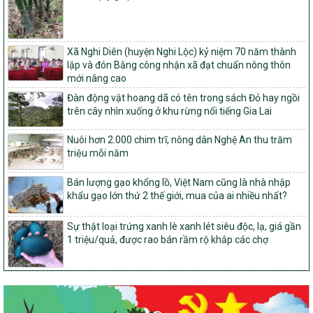
103/PTNT-NTM
Về việc đăng ký thực hiện Dự án liên kết theo chuỗi giá trị thuộc
Dự án 2 – Chương trình Mục tiêu quốc gia Giảm nghèo bền vững
Xã Nghi Diên (huyện Nghi Lộc) kỷ niệm 70 năm thành
giai đoạn 2021-2025 được kéo dài sang năm 2026
lập và đón Bằng công nhận xã đạt chuẩn nông thôn
mới nâng cao
827/QĐ-BNNMT
Quyết định Ban hành Kế hoạch triển khai thực hiện Chương trình
Đàn động vật hoang dã có tên trong sách Đỏ hay ngồi
mục tiêu quốc gia xây dựng nông thôn mới, giảm nghèo bền
trên cây nhìn xuống ở khu rừng nổi tiếng Gia Lai
vững và phát triển kinh tế – xã hội vùng đồng bào dân tộc thiểu
số và miền núi giai đoạn 2026-2035, giai đoạn I: Từ năm 2026
Nuôi hơn 2.000 chim trĩ, nông dân Nghệ An thu trăm
đến năm 2030
triệu mỗi năm
14/2026/TT-BNNMT
Bán lượng gạo khổng lồ, Việt Nam cũng là nhà nhập
Hướng dẫn thực hiện một số nội dung tiêu chí, điều kiện thuộc Bộ
khẩu gạo lớn thứ 2 thế giới, mua của ai nhiều nhất?
tiêu chí quốc gia về nông thôn mới giai đoạn 2026 – 2030 thuộc
phạm vi quản lý nhà nước của Bộ Nông nghiệp và Môi trường
Sự thật loại trứng xanh lè xanh lét siêu độc, lạ, giá gần
417/QĐ-BNNMT
1 triệu/quả, được rao bán rầm rộ khắp các chợ
Phê duyệt Chương trình mục tiêu quốc gia xây dựng nông thôn
mới, giảm nghèo bền vững và phát triển kinh tế – xã hội vùng
đồng bào dân tộc thiểu số và miền núi giai đoạn 2026-2035, giai
đoạn I: Từ năm 2026 đến năm 2030
Nghị quyết số 08/2026/NQ-HĐND