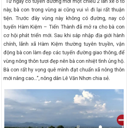
“Từ ngày có tuyến đường mới một chiều 2 làn xe ô tô
này, bà con trong vùng ai cũng vui vì đi lại rất thuận
tiện. Trước đây vùng này không có đường, nay có
tuyến Hàm Kiệm – Tiến Thành đã mở ra cho bà con
cơ hội phát triển mới. Sau khi sáp nhập địa giới hành
chính, lãnh xã Hàm Kiệm thường tuyên truyền, vận
động bà con làm đẹp các tuyến đường giao thông, để
vùng nông thôn tươi đẹp nên bà con nhiệt tình ủng hộ.
Bà con rất hy vọng quê mình đạt chuẩn xã nông thôn
mới nâng cao…”, nông dân Lê Văn Nhơn chia sẻ.