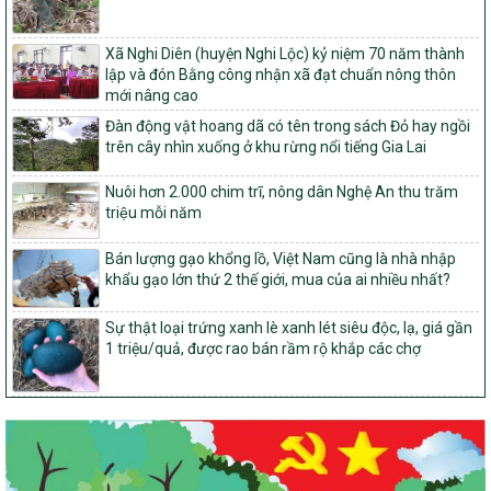
103/PTNT-NTM
Về việc đăng ký thực hiện Dự án liên kết theo chuỗi giá trị thuộc
Dự án 2 – Chương trình Mục tiêu quốc gia Giảm nghèo bền vững
Xã Nghi Diên (huyện Nghi Lộc) kỷ niệm 70 năm thành
giai đoạn 2021-2025 được kéo dài sang năm 2026
lập và đón Bằng công nhận xã đạt chuẩn nông thôn
mới nâng cao
827/QĐ-BNNMT
Quyết định Ban hành Kế hoạch triển khai thực hiện Chương trình
Đàn động vật hoang dã có tên trong sách Đỏ hay ngồi
mục tiêu quốc gia xây dựng nông thôn mới, giảm nghèo bền
trên cây nhìn xuống ở khu rừng nổi tiếng Gia Lai
vững và phát triển kinh tế – xã hội vùng đồng bào dân tộc thiểu
số và miền núi giai đoạn 2026-2035, giai đoạn I: Từ năm 2026
Nuôi hơn 2.000 chim trĩ, nông dân Nghệ An thu trăm
đến năm 2030
triệu mỗi năm
14/2026/TT-BNNMT
Hướng dẫn thực hiện một số nội dung tiêu chí, điều kiện thuộc Bộ
Bán lượng gạo khổng lồ, Việt Nam cũng là nhà nhập
tiêu chí quốc gia về nông thôn mới giai đoạn 2026 – 2030 thuộc
khẩu gạo lớn thứ 2 thế giới, mua của ai nhiều nhất?
phạm vi quản lý nhà nước của Bộ Nông nghiệp và Môi trường
Sự thật loại trứng xanh lè xanh lét siêu độc, lạ, giá gần
417/QĐ-BNNMT
1 triệu/quả, được rao bán rầm rộ khắp các chợ
Phê duyệt Chương trình mục tiêu quốc gia xây dựng nông thôn
mới, giảm nghèo bền vững và phát triển kinh tế – xã hội vùng
đồng bào dân tộc thiểu số và miền núi giai đoạn 2026-2035, giai
đoạn I: Từ năm 2026 đến năm 2030
Nghị quyết số 08/2026/NQ-HĐND
Quy định nguyên tắc, tiêu chí, định mức phân bổ ngân sách trung