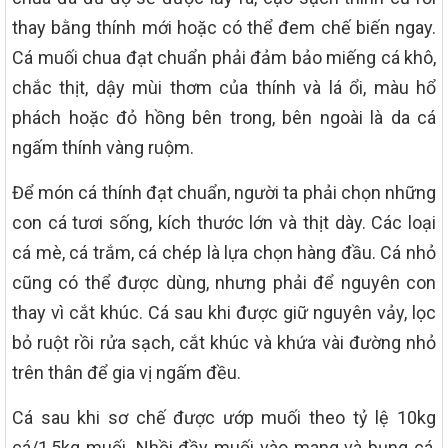
thay bằng thính mới hoặc có thể đem chế biến ngay.
Cá muối chua đạt chuẩn phải đảm bảo miếng cá khô,
chắc thịt, dậy mùi thơm của thính và lá ổi, màu hổ
phách hoặc đỏ hồng bên trong, bên ngoài là da cá
ngấm thính vàng ruộm.
Để món cá thính đạt chuẩn, người ta phải chọn những
con cá tươi sống, kích thước lớn và thịt dày. Các loại
cá mè, cá trắm, cá chép là lựa chọn hàng đầu. Cá nhỏ
cũng có thể được dùng, nhưng phải để nguyên con
thay vì cắt khúc. Cá sau khi được giữ nguyên vảy, lọc
bỏ ruột rồi rửa sạch, cắt khúc và khứa vài đường nhỏ
trên thân để gia vị ngấm đều.
Cá sau khi sơ chế được ướp muối theo tỷ lệ 10kg
cá/1,5kg muối. Nhồi đầy muối vào mang và bụng cá,