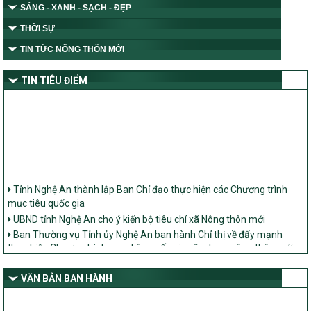
SÁNG - XANH - SẠCH - ĐẸP
THỜI SỰ
TIN TỨC NÔNG THÔN MỚI
TIN TIÊU ĐIỂM
Tỉnh Nghệ An thành lập Ban Chỉ đạo thực hiện các Chương trình
mục tiêu quốc gia
UBND tỉnh Nghệ An cho ý kiến bộ tiêu chí xã Nông thôn mới
Ban Thường vụ Tỉnh ủy Nghệ An ban hành Chỉ thị về đẩy mạnh
thực hiện Chương trình mục tiêu quốc gia xây dựng nông thôn mới,
giảm nghèo bền vững và phát triển kinh tế – xã hội vùng đồng bào
dân tộc thiểu số và miền núi giai đoạn 2026 – 2030 trên địa bàn tỉnh
VĂN BẢN BAN HÀNH
Nghệ An
Bộ Dân tộc và Tôn giáo làm việc với UBND tỉnh về tình hình thực
hiện các Chương trình mục tiêu quốc gia trên địa bàn