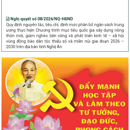
Nghị quyết số 08/2026/NQ-HĐND
Quy định nguyên tắc, tiêu chí, định mức phân bổ ngân sách trung
ương thực hiện Chương trình mục tiêu quốc gia xây dựng nông
thôn mới, giảm nghèo bền vững và phát triển kinh tế – xã hội
vùng đồng bào dân tộc thiểu số và miền núi giai đoạn 2026 –
2030 trên địa bàn tỉnh Nghệ An
Chỉ Thị số 22-CT/TU
về đẩy mạnh thực hiện Chương trình mục tiêu quốc gia xây dựng
nông thôn mới, giảm nghèo bền vững và phát triển kinh tế – xã
hội vùng đồng bào dân tộc thiểu số và miền núi giai đoạn 2026 –
2030 trên địa bàn tỉnh Nghệ An
Quyết định số 2490/QĐ-UBND
Về việc thành lập Ban Chỉ đạo Chương trình mục tiều quốc gia xây
dựng nông thôn mới, giảm nghèo bền vững và phát triển kinh tế –
xã hội vùng đồng bào dân tộc thiểu số và miền núi giai đoạn 2026
-2030 tỉnh Nghệ An
Thông tư Số 23/2026/TT-BNNMT
Thông tư Hướng dẫn thực hiện một số nội dung Chương trình
mục tiêu quốc gia xây dựng nông thôn mới, giảm nghèo bền
vững và phát triển kinh tế – xã hội vùng đồng bào dân tộc thiểu