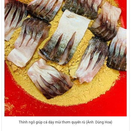
Thính ngô giúp cá dậy mùi thơm quyến rũ (Ảnh: Dũng Hoa)