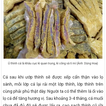
Ủ thính cá là khâu cực kì quan trọng, kì công và tỉ mỉ (Ảnh: Dũng Hoa)
Cá sau khi ướp thính sẽ được xếp cẩn thận vào lọ
sành, mỗi lớp cá lại rải một lớp thính, lớp thính trên
cùng phải phủ thật dày. Người ta có thể thêm lá ổi vào
lọ cá để tăng hương vị. Sau khoảng 3-4 tháng, cá muối
chua đã đủ độ sẽ được lấy ra, cạo sạch thính cũ rồi