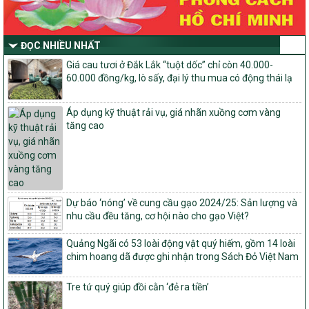
số và miền núi giai đoạn 2026-2030 thuộc phạm vi quản lý nhà
nước của Bộ Nông nghiệp và Môi trường
Quyết định số: 26/2026/QĐ-TTg
ĐỌC NHIỀU NHẤT
Quyết định ban hành Bộ tiêu chí và quy trình đánh giá, phân hạng
Giá cau tươi ở Đắk Lắk “tuột dốc” chỉ còn 40.000-
sản phẩm Mỗi xã một sản phẩm
60.000 đồng/kg, lò sấy, đại lý thu mua có động thái lạ
số: 19/2026/QĐ-TTg
Quy định điều kiện, trình tự, thủ tục, hồ sơ xét, công nhận, công bố
Áp dụng kỹ thuật rải vụ, giá nhãn xuồng cơm vàng
và thu hồi quyết định công nhận xã đạt chuẩn nông thôn mới, xã
tăng cao
đạt nông thôn mới hiện đại và tỉnh, thành phố hoàn thành nhiệm
vụ xây dựng nông thôn mới giai đoạn 2026 – 2030
Quyết định số 16/2026/QĐ-TTg
Quy định nguyên tắc, tiêu chí, định mức phân bổ ngân sách trung
ương và tỉ lệ vốn đối ứng ngân sách của địa phương thực hiện
Chương trình mục tiêu quốc gia xây dựng nông thôn mới, giảm
Dự báo ‘nóng’ về cung cầu gạo 2024/25: Sản lượng và
nghèo bền vững và phát triển kinh tế – xã hội vùng đồng bào dân
nhu cầu đều tăng, cơ hội nào cho gạo Việt?
tộc thiểu số và miền núi giai đoạn 2026 – 2030
Quảng Ngãi có 53 loài động vật quý hiếm, gồm 14 loài
1451/QĐ-UBND
chim hoang dã được ghi nhận trong Sách Đỏ Việt Nam
Phê duyệt danh sách các xã thuộc nhóm 1, nhóm 2, nhóm 3
trong xây dựng nông thôn mới giai đoạn 2026-2030 trên địa bàn
Tre tứ quý giúp đồi cằn ‘đẻ ra tiền’
tỉnh Nghệ An