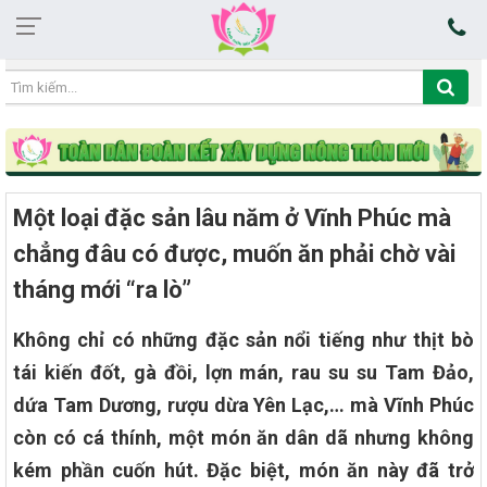
11:13:24 09/08/2026
Một loại đặc sản lâu năm ở Vĩnh Phúc mà
chẳng đâu có được, muốn ăn phải chờ vài
tháng mới “ra lò”
Không chỉ có những đặc sản nổi tiếng như thịt bò
tái kiến đốt, gà đồi, lợn mán, rau su su Tam Đảo,
dứa Tam Dương, rượu dừa Yên Lạc,… mà Vĩnh Phúc
còn có cá thính, một món ăn dân dã nhưng không
kém phần cuốn hút. Đặc biệt, món ăn này đã trở