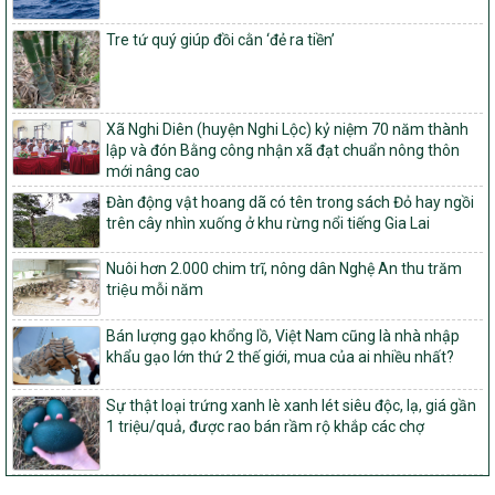
Phê duyệt danh sách các xã thuộc nhóm 1, nhóm 2, nhóm 3
trong xây dựng nông thôn mới giai đoạn 2026-2030 trên địa bàn
Tre tứ quý giúp đồi cằn ‘đẻ ra tiền’
tỉnh Nghệ An
103/PTNT-NTM
Về việc đăng ký thực hiện Dự án liên kết theo chuỗi giá trị thuộc
Dự án 2 – Chương trình Mục tiêu quốc gia Giảm nghèo bền vững
Xã Nghi Diên (huyện Nghi Lộc) kỷ niệm 70 năm thành
giai đoạn 2021-2025 được kéo dài sang năm 2026
lập và đón Bằng công nhận xã đạt chuẩn nông thôn
mới nâng cao
827/QĐ-BNNMT
Đàn động vật hoang dã có tên trong sách Đỏ hay ngồi
Quyết định Ban hành Kế hoạch triển khai thực hiện Chương trình
trên cây nhìn xuống ở khu rừng nổi tiếng Gia Lai
mục tiêu quốc gia xây dựng nông thôn mới, giảm nghèo bền
vững và phát triển kinh tế – xã hội vùng đồng bào dân tộc thiểu
số và miền núi giai đoạn 2026-2035, giai đoạn I: Từ năm 2026
Nuôi hơn 2.000 chim trĩ, nông dân Nghệ An thu trăm
đến năm 2030
triệu mỗi năm
14/2026/TT-BNNMT
Bán lượng gạo khổng lồ, Việt Nam cũng là nhà nhập
Hướng dẫn thực hiện một số nội dung tiêu chí, điều kiện thuộc Bộ
khẩu gạo lớn thứ 2 thế giới, mua của ai nhiều nhất?
tiêu chí quốc gia về nông thôn mới giai đoạn 2026 – 2030 thuộc
phạm vi quản lý nhà nước của Bộ Nông nghiệp và Môi trường
Sự thật loại trứng xanh lè xanh lét siêu độc, lạ, giá gần
417/QĐ-BNNMT
1 triệu/quả, được rao bán rầm rộ khắp các chợ
Phê duyệt Chương trình mục tiêu quốc gia xây dựng nông thôn
mới, giảm nghèo bền vững và phát triển kinh tế – xã hội vùng
đồng bào dân tộc thiểu số và miền núi giai đoạn 2026-2035, giai