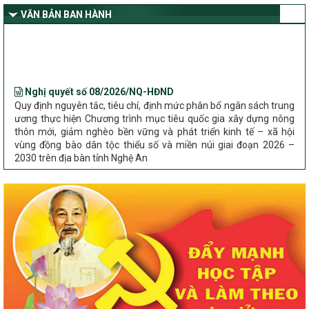
dân tộc thiểu số và miền núi giai đoạn 2026 – 2030 trên địa bàn tỉnh
VĂN BẢN BAN HÀNH
Nghệ An
Bộ Dân tộc và Tôn giáo làm việc với UBND tỉnh về tình hình thực
hiện các Chương trình mục tiêu quốc gia trên địa bàn
Nghị quyết số 08/2026/NQ-HĐND
Quy định nguyên tắc, tiêu chí, định mức phân bổ ngân sách trung
ương thực hiện Chương trình mục tiêu quốc gia xây dựng nông
thôn mới, giảm nghèo bền vững và phát triển kinh tế – xã hội
vùng đồng bào dân tộc thiểu số và miền núi giai đoạn 2026 –
2030 trên địa bàn tỉnh Nghệ An
Chỉ Thị số 22-CT/TU
về đẩy mạnh thực hiện Chương trình mục tiêu quốc gia xây dựng
nông thôn mới, giảm nghèo bền vững và phát triển kinh tế – xã
hội vùng đồng bào dân tộc thiểu số và miền núi giai đoạn 2026 –
2030 trên địa bàn tỉnh Nghệ An
Quyết định số 2490/QĐ-UBND
Về việc thành lập Ban Chỉ đạo Chương trình mục tiều quốc gia xây
dựng nông thôn mới, giảm nghèo bền vững và phát triển kinh tế –
xã hội vùng đồng bào dân tộc thiểu số và miền núi giai đoạn 2026
-2030 tỉnh Nghệ An