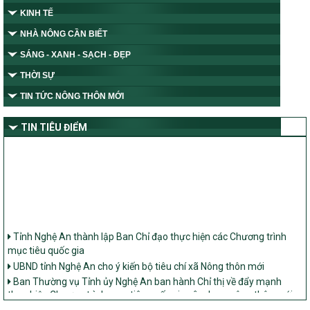
KINH TẾ
NHÀ NÔNG CẦN BIẾT
SÁNG - XANH - SẠCH - ĐẸP
THỜI SỰ
TIN TỨC NÔNG THÔN MỚI
TIN TIÊU ĐIỂM
Tỉnh Nghệ An thành lập Ban Chỉ đạo thực hiện các Chương trình
mục tiêu quốc gia
UBND tỉnh Nghệ An cho ý kiến bộ tiêu chí xã Nông thôn mới
Ban Thường vụ Tỉnh ủy Nghệ An ban hành Chỉ thị về đẩy mạnh
thực hiện Chương trình mục tiêu quốc gia xây dựng nông thôn mới,
giảm nghèo bền vững và phát triển kinh tế – xã hội vùng đồng bào