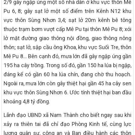
2/9 gây ngập úng một số nhà dân ở khu vực thôn Mê
Pu 6, 8; gây sạt lở một số điểm trên Kênh N12 khu
vực thôn Sùng Nhơn 3,4; sạt lở 20m kênh bê tông
thuộc trạm bơm vượt cấp Mê Pu tại thôn Mê Pu 8; xói
lở mặt đường giao thông nội đồng, giao thông nông
thôn; sạt lở, sập cầu ông Khoa, khu vực Suối Tre, thôn
Mê Pu 8… Bên cạnh đó, mưa lớn đã gây ngập úng gần
195 ha cây trồng. Trong số đó, gần 150 ha lúa bị ngập,
đáng kể có gần 60 ha lúa chín, đang chờ thu hoạch.
Ngoài ra, mưa lớn còn gây thiệt hại gần 45 ha cây sen
khu vực thôn Sùng Nhơn 6. Ước tính thiệt hại ban đầu
khoảng 4,8 tỷ đồng.
Lãnh đạo UBND xã Nam Thành cho biết ngay sau khi
xảy ra thiên tai đã chỉ đạo Phòng Kinh tế, cùng lực
lượng quân sự, công an và Ban điều hành các thôn