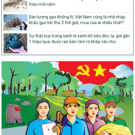
đến năm 2030
triệu mỗi năm
14/2026/TT-BNNMT
Bán lượng gạo khổng lồ, Việt Nam cũng là nhà nhập
Hướng dẫn thực hiện một số nội dung tiêu chí, điều kiện thuộc Bộ
khẩu gạo lớn thứ 2 thế giới, mua của ai nhiều nhất?
tiêu chí quốc gia về nông thôn mới giai đoạn 2026 – 2030 thuộc
phạm vi quản lý nhà nước của Bộ Nông nghiệp và Môi trường
Sự thật loại trứng xanh lè xanh lét siêu độc, lạ, giá gần
417/QĐ-BNNMT
1 triệu/quả, được rao bán rầm rộ khắp các chợ
Phê duyệt Chương trình mục tiêu quốc gia xây dựng nông thôn
mới, giảm nghèo bền vững và phát triển kinh tế – xã hội vùng
đồng bào dân tộc thiểu số và miền núi giai đoạn 2026-2035, giai
đoạn I: Từ năm 2026 đến năm 2030
Nghị quyết số 08/2026/NQ-HĐND
Quy định nguyên tắc, tiêu chí, định mức phân bổ ngân sách trung
ương thực hiện Chương trình mục tiêu quốc gia xây dựng nông
thôn mới, giảm nghèo bền vững và phát triển kinh tế – xã hội
vùng đồng bào dân tộc thiểu số và miền núi giai đoạn 2026 –
2030 trên địa bàn tỉnh Nghệ An
Chỉ Thị số 22-CT/TU
về đẩy mạnh thực hiện Chương trình mục tiêu quốc gia xây dựng
nông thôn mới, giảm nghèo bền vững và phát triển kinh tế – xã
hội vùng đồng bào dân tộc thiểu số và miền núi giai đoạn 2026 –