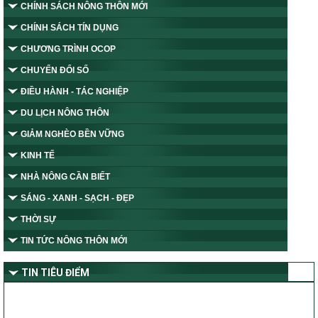
CHÍNH SÁCH NÔNG THÔN MỚI
CHÍNH SÁCH TÍN DỤNG
CHƯƠNG TRÌNH OCOP
CHUYỂN ĐỔI SỐ
ĐIỀU HÀNH - TÁC NGHIỆP
DU LỊCH NÔNG THÔN
GIẢM NGHÈO BỀN VỮNG
KINH TẾ
NHÀ NÔNG CẦN BIẾT
SÁNG - XANH - SẠCH - ĐẸP
THỜI SỰ
TIN TỨC NÔNG THÔN MỚI
TIN TIÊU ĐIỂM