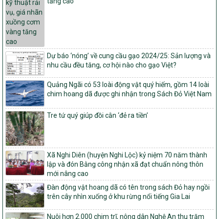
tăng cao
đạt nông thôn mới hiện đại và tỉnh, thành phố hoàn thành nhiệm
vụ xây dựng nông thôn mới giai đoạn 2026 – 2030
Quyết định số 16/2026/QĐ-TTg
Quy định nguyên tắc, tiêu chí, định mức phân bổ ngân sách trung
ương và tỉ lệ vốn đối ứng ngân sách của địa phương thực hiện
Dự báo ‘nóng’ về cung cầu gạo 2024/25: Sản lượng và
Chương trình mục tiêu quốc gia xây dựng nông thôn mới, giảm
nhu cầu đều tăng, cơ hội nào cho gạo Việt?
nghèo bền vững và phát triển kinh tế – xã hội vùng đồng bào dân
tộc thiểu số và miền núi giai đoạn 2026 – 2030
Quảng Ngãi có 53 loài động vật quý hiếm, gồm 14 loài
1451/QĐ-UBND
chim hoang dã được ghi nhận trong Sách Đỏ Việt Nam
Phê duyệt danh sách các xã thuộc nhóm 1, nhóm 2, nhóm 3
trong xây dựng nông thôn mới giai đoạn 2026-2030 trên địa bàn
Tre tứ quý giúp đồi cằn ‘đẻ ra tiền’
tỉnh Nghệ An
103/PTNT-NTM
Về việc đăng ký thực hiện Dự án liên kết theo chuỗi giá trị thuộc
Dự án 2 – Chương trình Mục tiêu quốc gia Giảm nghèo bền vững
Xã Nghi Diên (huyện Nghi Lộc) kỷ niệm 70 năm thành
giai đoạn 2021-2025 được kéo dài sang năm 2026
lập và đón Bằng công nhận xã đạt chuẩn nông thôn
mới nâng cao
827/QĐ-BNNMT
Đàn động vật hoang dã có tên trong sách Đỏ hay ngồi
Quyết định Ban hành Kế hoạch triển khai thực hiện Chương trình
trên cây nhìn xuống ở khu rừng nổi tiếng Gia Lai
mục tiêu quốc gia xây dựng nông thôn mới, giảm nghèo bền
vững và phát triển kinh tế – xã hội vùng đồng bào dân tộc thiểu
số và miền núi giai đoạn 2026-2035, giai đoạn I: Từ năm 2026
Nuôi hơn 2.000 chim trĩ, nông dân Nghệ An thu trăm