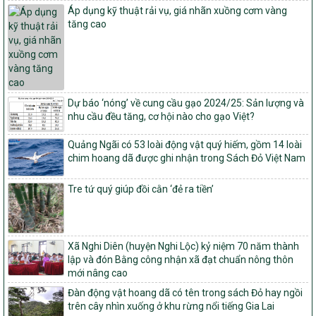
số: 19/2026/QĐ-TTg
Áp dụng kỹ thuật rải vụ, giá nhãn xuồng cơm vàng
Quy định điều kiện, trình tự, thủ tục, hồ sơ xét, công nhận, công bố
tăng cao
và thu hồi quyết định công nhận xã đạt chuẩn nông thôn mới, xã
đạt nông thôn mới hiện đại và tỉnh, thành phố hoàn thành nhiệm
vụ xây dựng nông thôn mới giai đoạn 2026 – 2030
Quyết định số 16/2026/QĐ-TTg
Quy định nguyên tắc, tiêu chí, định mức phân bổ ngân sách trung
Dự báo ‘nóng’ về cung cầu gạo 2024/25: Sản lượng và
ương và tỉ lệ vốn đối ứng ngân sách của địa phương thực hiện
nhu cầu đều tăng, cơ hội nào cho gạo Việt?
Chương trình mục tiêu quốc gia xây dựng nông thôn mới, giảm
nghèo bền vững và phát triển kinh tế – xã hội vùng đồng bào dân
Quảng Ngãi có 53 loài động vật quý hiếm, gồm 14 loài
tộc thiểu số và miền núi giai đoạn 2026 – 2030
chim hoang dã được ghi nhận trong Sách Đỏ Việt Nam
1451/QĐ-UBND
Phê duyệt danh sách các xã thuộc nhóm 1, nhóm 2, nhóm 3
Tre tứ quý giúp đồi cằn ‘đẻ ra tiền’
trong xây dựng nông thôn mới giai đoạn 2026-2030 trên địa bàn
tỉnh Nghệ An
103/PTNT-NTM
Về việc đăng ký thực hiện Dự án liên kết theo chuỗi giá trị thuộc
Xã Nghi Diên (huyện Nghi Lộc) kỷ niệm 70 năm thành
Dự án 2 – Chương trình Mục tiêu quốc gia Giảm nghèo bền vững
lập và đón Bằng công nhận xã đạt chuẩn nông thôn
giai đoạn 2021-2025 được kéo dài sang năm 2026
mới nâng cao
827/QĐ-BNNMT
Đàn động vật hoang dã có tên trong sách Đỏ hay ngồi
Quyết định Ban hành Kế hoạch triển khai thực hiện Chương trình
trên cây nhìn xuống ở khu rừng nổi tiếng Gia Lai