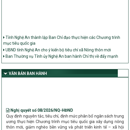
Tỉnh Nghệ An thành lập Ban Chỉ đạo thực hiện các Chương trình
mục tiêu quốc gia
UBND tỉnh Nghệ An cho ý kiến bộ tiêu chí xã Nông thôn mới
Ban Thường vụ Tỉnh ủy Nghệ An ban hành Chỉ thị về đẩy mạnh
thực hiện Chương trình mục tiêu quốc gia xây dựng nông thôn mới,
giảm nghèo bền vững và phát triển kinh tế – xã hội vùng đồng bào
dân tộc thiểu số và miền núi giai đoạn 2026 – 2030 trên địa bàn tỉnh
VĂN BẢN BAN HÀNH
Nghệ An
Bộ Dân tộc và Tôn giáo làm việc với UBND tỉnh về tình hình thực
hiện các Chương trình mục tiêu quốc gia trên địa bàn
Nghị quyết số 08/2026/NQ-HĐND
Quy định nguyên tắc, tiêu chí, định mức phân bổ ngân sách trung
ương thực hiện Chương trình mục tiêu quốc gia xây dựng nông
thôn mới, giảm nghèo bền vững và phát triển kinh tế – xã hội
vùng đồng bào dân tộc thiểu số và miền núi giai đoạn 2026 –