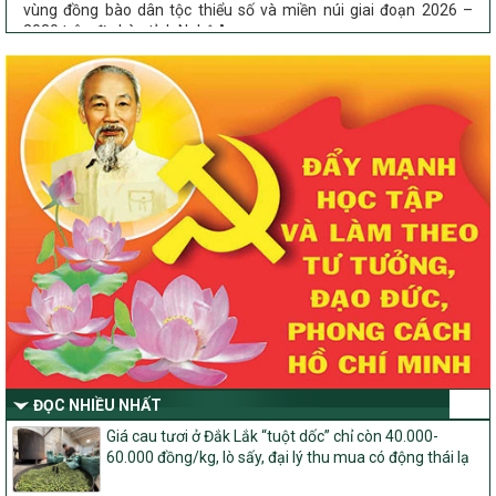
2030 trên địa bàn tỉnh Nghệ An
Chỉ Thị số 22-CT/TU
về đẩy mạnh thực hiện Chương trình mục tiêu quốc gia xây dựng
nông thôn mới, giảm nghèo bền vững và phát triển kinh tế – xã
hội vùng đồng bào dân tộc thiểu số và miền núi giai đoạn 2026 –
2030 trên địa bàn tỉnh Nghệ An
Quyết định số 2490/QĐ-UBND
Về việc thành lập Ban Chỉ đạo Chương trình mục tiều quốc gia xây
dựng nông thôn mới, giảm nghèo bền vững và phát triển kinh tế –
xã hội vùng đồng bào dân tộc thiểu số và miền núi giai đoạn 2026
-2030 tỉnh Nghệ An
Thông tư Số 23/2026/TT-BNNMT
Thông tư Hướng dẫn thực hiện một số nội dung Chương trình
mục tiêu quốc gia xây dựng nông thôn mới, giảm nghèo bền
vững và phát triển kinh tế – xã hội vùng đồng bào dân tộc thiểu
số và miền núi giai đoạn 2026-2030 thuộc phạm vi quản lý nhà
nước của Bộ Nông nghiệp và Môi trường
ĐỌC NHIỀU NHẤT
Quyết định số: 26/2026/QĐ-TTg
Giá cau tươi ở Đắk Lắk “tuột dốc” chỉ còn 40.000-
Quyết định ban hành Bộ tiêu chí và quy trình đánh giá, phân hạng
60.000 đồng/kg, lò sấy, đại lý thu mua có động thái lạ
sản phẩm Mỗi xã một sản phẩm