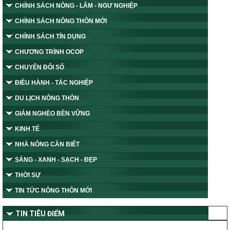
CHÍNH SÁCH NÔNG - LÂM - NGƯ NGHIỆP
CHÍNH SÁCH NÔNG THÔN MỚI
CHÍNH SÁCH TÍN DỤNG
CHƯƠNG TRÌNH OCOP
CHUYỂN ĐỔI SỐ
ĐIỀU HÀNH - TÁC NGHIỆP
DU LỊCH NÔNG THÔN
GIẢM NGHÈO BỀN VỮNG
KINH TẾ
NHÀ NÔNG CẦN BIẾT
SÁNG - XANH - SẠCH - ĐẸP
THỜI SỰ
TIN TỨC NÔNG THÔN MỚI
TIN TIÊU ĐIỂM