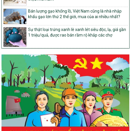
14/2026/TT-BNNMT
Hướng dẫn thực hiện một số nội dung tiêu chí, điều kiện thuộc Bộ
Bán lượng gạo khổng lồ, Việt Nam cũng là nhà nhập
tiêu chí quốc gia về nông thôn mới giai đoạn 2026 – 2030 thuộc
khẩu gạo lớn thứ 2 thế giới, mua của ai nhiều nhất?
phạm vi quản lý nhà nước của Bộ Nông nghiệp và Môi trường
Sự thật loại trứng xanh lè xanh lét siêu độc, lạ, giá gần
417/QĐ-BNNMT
1 triệu/quả, được rao bán rầm rộ khắp các chợ
Phê duyệt Chương trình mục tiêu quốc gia xây dựng nông thôn
mới, giảm nghèo bền vững và phát triển kinh tế – xã hội vùng
đồng bào dân tộc thiểu số và miền núi giai đoạn 2026-2035, giai
đoạn I: Từ năm 2026 đến năm 2030
Nghị quyết số 08/2026/NQ-HĐND
Quy định nguyên tắc, tiêu chí, định mức phân bổ ngân sách trung
ương thực hiện Chương trình mục tiêu quốc gia xây dựng nông
thôn mới, giảm nghèo bền vững và phát triển kinh tế – xã hội
vùng đồng bào dân tộc thiểu số và miền núi giai đoạn 2026 –
2030 trên địa bàn tỉnh Nghệ An
Chỉ Thị số 22-CT/TU
về đẩy mạnh thực hiện Chương trình mục tiêu quốc gia xây dựng
nông thôn mới, giảm nghèo bền vững và phát triển kinh tế – xã
hội vùng đồng bào dân tộc thiểu số và miền núi giai đoạn 2026 –
2030 trên địa bàn tỉnh Nghệ An