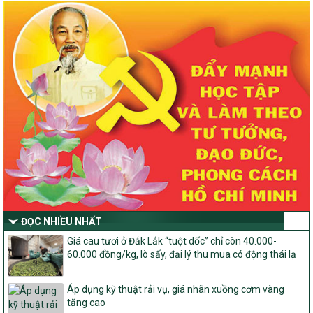
nông thôn mới, giảm nghèo bền vững và phát triển kinh tế – xã
hội vùng đồng bào dân tộc thiểu số và miền núi giai đoạn 2026 –
2030 trên địa bàn tỉnh Nghệ An
Quyết định số 2490/QĐ-UBND
Về việc thành lập Ban Chỉ đạo Chương trình mục tiều quốc gia xây
dựng nông thôn mới, giảm nghèo bền vững và phát triển kinh tế –
xã hội vùng đồng bào dân tộc thiểu số và miền núi giai đoạn 2026
-2030 tỉnh Nghệ An
Thông tư Số 23/2026/TT-BNNMT
Thông tư Hướng dẫn thực hiện một số nội dung Chương trình
mục tiêu quốc gia xây dựng nông thôn mới, giảm nghèo bền
vững và phát triển kinh tế – xã hội vùng đồng bào dân tộc thiểu
số và miền núi giai đoạn 2026-2030 thuộc phạm vi quản lý nhà
nước của Bộ Nông nghiệp và Môi trường
Quyết định số: 26/2026/QĐ-TTg
ĐỌC NHIỀU NHẤT
Quyết định ban hành Bộ tiêu chí và quy trình đánh giá, phân hạng
Giá cau tươi ở Đắk Lắk “tuột dốc” chỉ còn 40.000-
sản phẩm Mỗi xã một sản phẩm
60.000 đồng/kg, lò sấy, đại lý thu mua có động thái lạ
số: 19/2026/QĐ-TTg
Quy định điều kiện, trình tự, thủ tục, hồ sơ xét, công nhận, công bố
Áp dụng kỹ thuật rải vụ, giá nhãn xuồng cơm vàng
và thu hồi quyết định công nhận xã đạt chuẩn nông thôn mới, xã
tăng cao
đạt nông thôn mới hiện đại và tỉnh, thành phố hoàn thành nhiệm