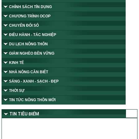
CHÍNH SÁCH TÍN DỤNG
CHƯƠNG TRÌNH OCOP
CHUYỂN ĐỔI SỐ
ĐIỀU HÀNH - TÁC NGHIỆP
DU LỊCH NÔNG THÔN
GIẢM NGHÈO BỀN VỮNG
KINH TẾ
NHÀ NÔNG CẦN BIẾT
SÁNG - XANH - SẠCH - ĐẸP
THỜI SỰ
TIN TỨC NÔNG THÔN MỚI
TIN TIÊU ĐIỂM