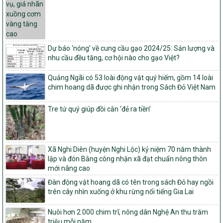
vụ xây dựng nông thôn mới giai đoạn 2026 – 2030
Quyết định số 16/2026/QĐ-TTg
Quy định nguyên tắc, tiêu chí, định mức phân bổ ngân sách trung
ương và tỉ lệ vốn đối ứng ngân sách của địa phương thực hiện
Chương trình mục tiêu quốc gia xây dựng nông thôn mới, giảm
Dự báo ‘nóng’ về cung cầu gạo 2024/25: Sản lượng và
nghèo bền vững và phát triển kinh tế – xã hội vùng đồng bào dân
nhu cầu đều tăng, cơ hội nào cho gạo Việt?
tộc thiểu số và miền núi giai đoạn 2026 – 2030
Quảng Ngãi có 53 loài động vật quý hiếm, gồm 14 loài
1451/QĐ-UBND
chim hoang dã được ghi nhận trong Sách Đỏ Việt Nam
Phê duyệt danh sách các xã thuộc nhóm 1, nhóm 2, nhóm 3
trong xây dựng nông thôn mới giai đoạn 2026-2030 trên địa bàn
Tre tứ quý giúp đồi cằn ‘đẻ ra tiền’
tỉnh Nghệ An
103/PTNT-NTM
Về việc đăng ký thực hiện Dự án liên kết theo chuỗi giá trị thuộc
Dự án 2 – Chương trình Mục tiêu quốc gia Giảm nghèo bền vững
Xã Nghi Diên (huyện Nghi Lộc) kỷ niệm 70 năm thành
giai đoạn 2021-2025 được kéo dài sang năm 2026
lập và đón Bằng công nhận xã đạt chuẩn nông thôn
mới nâng cao
827/QĐ-BNNMT
Quyết định Ban hành Kế hoạch triển khai thực hiện Chương trình
Đàn động vật hoang dã có tên trong sách Đỏ hay ngồi
mục tiêu quốc gia xây dựng nông thôn mới, giảm nghèo bền
trên cây nhìn xuống ở khu rừng nổi tiếng Gia Lai
vững và phát triển kinh tế – xã hội vùng đồng bào dân tộc thiểu
số và miền núi giai đoạn 2026-2035, giai đoạn I: Từ năm 2026
Nuôi hơn 2.000 chim trĩ, nông dân Nghệ An thu trăm
đến năm 2030
triệu mỗi năm