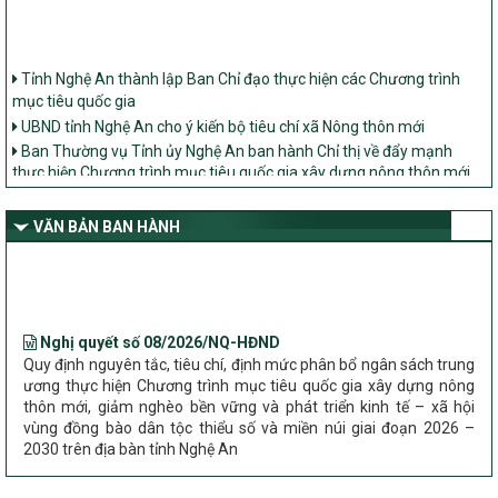
Tỉnh Nghệ An thành lập Ban Chỉ đạo thực hiện các Chương trình
mục tiêu quốc gia
UBND tỉnh Nghệ An cho ý kiến bộ tiêu chí xã Nông thôn mới
Ban Thường vụ Tỉnh ủy Nghệ An ban hành Chỉ thị về đẩy mạnh
thực hiện Chương trình mục tiêu quốc gia xây dựng nông thôn mới,
giảm nghèo bền vững và phát triển kinh tế – xã hội vùng đồng bào
dân tộc thiểu số và miền núi giai đoạn 2026 – 2030 trên địa bàn tỉnh
Nghệ An
VĂN BẢN BAN HÀNH
Bộ Dân tộc và Tôn giáo làm việc với UBND tỉnh về tình hình thực
hiện các Chương trình mục tiêu quốc gia trên địa bàn
Nghị quyết số 08/2026/NQ-HĐND
Quy định nguyên tắc, tiêu chí, định mức phân bổ ngân sách trung
ương thực hiện Chương trình mục tiêu quốc gia xây dựng nông
thôn mới, giảm nghèo bền vững và phát triển kinh tế – xã hội
vùng đồng bào dân tộc thiểu số và miền núi giai đoạn 2026 –
2030 trên địa bàn tỉnh Nghệ An
Chỉ Thị số 22-CT/TU
về đẩy mạnh thực hiện Chương trình mục tiêu quốc gia xây dựng