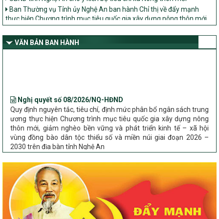
Ban Thường vụ Tỉnh ủy Nghệ An ban hành Chỉ thị về đẩy mạnh
thực hiện Chương trình mục tiêu quốc gia xây dựng nông thôn mới,
giảm nghèo bền vững và phát triển kinh tế – xã hội vùng đồng bào
dân tộc thiểu số và miền núi giai đoạn 2026 – 2030 trên địa bàn tỉnh
Nghệ An
VĂN BẢN BAN HÀNH
Bộ Dân tộc và Tôn giáo làm việc với UBND tỉnh về tình hình thực
hiện các Chương trình mục tiêu quốc gia trên địa bàn
Nghị quyết số 08/2026/NQ-HĐND
Quy định nguyên tắc, tiêu chí, định mức phân bổ ngân sách trung
ương thực hiện Chương trình mục tiêu quốc gia xây dựng nông
thôn mới, giảm nghèo bền vững và phát triển kinh tế – xã hội
vùng đồng bào dân tộc thiểu số và miền núi giai đoạn 2026 –
2030 trên địa bàn tỉnh Nghệ An
Chỉ Thị số 22-CT/TU
về đẩy mạnh thực hiện Chương trình mục tiêu quốc gia xây dựng
nông thôn mới, giảm nghèo bền vững và phát triển kinh tế – xã
hội vùng đồng bào dân tộc thiểu số và miền núi giai đoạn 2026 –
2030 trên địa bàn tỉnh Nghệ An
Quyết định số 2490/QĐ-UBND
Về việc thành lập Ban Chỉ đạo Chương trình mục tiều quốc gia xây