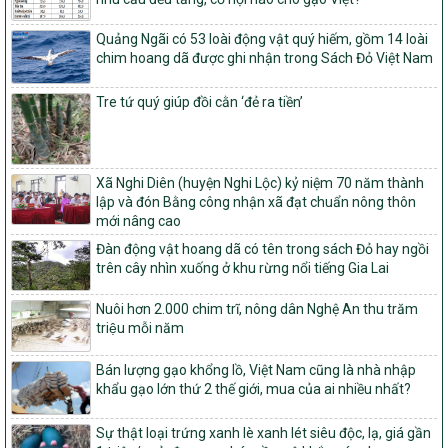
nghèo bền vững và phát triển kinh tế – xã hội vùng đồng bào dân
tộc thiểu số và miền núi giai đoạn 2026 – 2030
Quảng Ngãi có 53 loài động vật quý hiếm, gồm 14 loài
1451/QĐ-UBND
chim hoang dã được ghi nhận trong Sách Đỏ Việt Nam
Phê duyệt danh sách các xã thuộc nhóm 1, nhóm 2, nhóm 3
trong xây dựng nông thôn mới giai đoạn 2026-2030 trên địa bàn
Tre tứ quý giúp đồi cằn ‘đẻ ra tiền’
tỉnh Nghệ An
103/PTNT-NTM
Về việc đăng ký thực hiện Dự án liên kết theo chuỗi giá trị thuộc
Dự án 2 – Chương trình Mục tiêu quốc gia Giảm nghèo bền vững
Xã Nghi Diên (huyện Nghi Lộc) kỷ niệm 70 năm thành
giai đoạn 2021-2025 được kéo dài sang năm 2026
lập và đón Bằng công nhận xã đạt chuẩn nông thôn
mới nâng cao
827/QĐ-BNNMT
Đàn động vật hoang dã có tên trong sách Đỏ hay ngồi
Quyết định Ban hành Kế hoạch triển khai thực hiện Chương trình
trên cây nhìn xuống ở khu rừng nổi tiếng Gia Lai
mục tiêu quốc gia xây dựng nông thôn mới, giảm nghèo bền
vững và phát triển kinh tế – xã hội vùng đồng bào dân tộc thiểu
Nuôi hơn 2.000 chim trĩ, nông dân Nghệ An thu trăm
số và miền núi giai đoạn 2026-2035, giai đoạn I: Từ năm 2026
triệu mỗi năm
đến năm 2030
14/2026/TT-BNNMT
Bán lượng gạo khổng lồ, Việt Nam cũng là nhà nhập
Hướng dẫn thực hiện một số nội dung tiêu chí, điều kiện thuộc Bộ
khẩu gạo lớn thứ 2 thế giới, mua của ai nhiều nhất?
tiêu chí quốc gia về nông thôn mới giai đoạn 2026 – 2030 thuộc
phạm vi quản lý nhà nước của Bộ Nông nghiệp và Môi trường
Sự thật loại trứng xanh lè xanh lét siêu độc, lạ, giá gần
417/QĐ-BNNMT