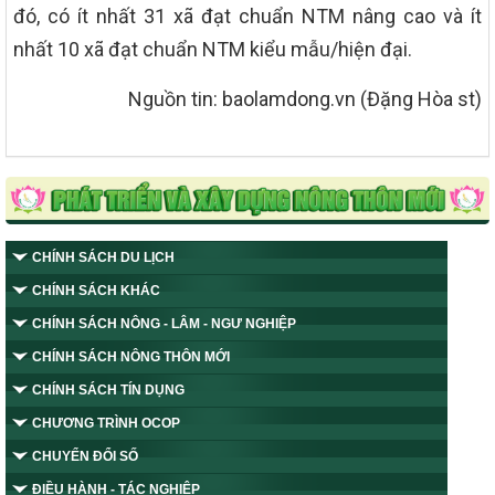
đó, có ít nhất 31 xã đạt chuẩn NTM nâng cao và ít
nhất 10 xã đạt chuẩn NTM kiểu mẫu/hiện đại.
Nguồn tin: baolamdong.vn (Đặng Hòa st)
CHÍNH SÁCH DU LỊCH
CHÍNH SÁCH KHÁC
CHÍNH SÁCH NÔNG - LÂM - NGƯ NGHIỆP
CHÍNH SÁCH NÔNG THÔN MỚI
CHÍNH SÁCH TÍN DỤNG
CHƯƠNG TRÌNH OCOP
CHUYỂN ĐỔI SỐ
ĐIỀU HÀNH - TÁC NGHIỆP