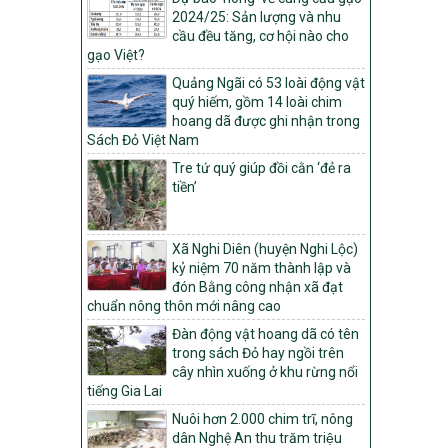
xã một sản phẩm
2024/25: Sản lượng và nhu
số: 19/2026/QĐ-TTg
cầu đều tăng, cơ hội nào cho
Quy định điều kiện, trình tự, thủ tục, hồ sơ
gạo Việt?
xét, công nhận, công bố và thu hồi quyết
Quảng Ngãi có 53 loài động vật
định công nhận xã đạt chuẩn nông thôn
quý hiếm, gồm 14 loài chim
mới, xã đạt nông thôn mới hiện đại và
hoang dã được ghi nhận trong
tỉnh, thành phố hoàn thành nhiệm vụ xây
Sách Đỏ Việt Nam
dựng nông thôn mới giai đoạn 2026 –
Tre tứ quý giúp đồi cằn ‘đẻ ra
2030
tiền’
Quyết định số 16/2026/QĐ-TTg
Quy định nguyên tắc, tiêu chí, định mức
phân bổ ngân sách trung ương và tỉ lệ
Xã Nghi Diên (huyện Nghi Lộc)
vốn đối ứng ngân sách của địa phương
kỷ niệm 70 năm thành lập và
thực hiện Chương trình mục tiêu quốc gia
đón Bằng công nhận xã đạt
xây dựng nông thôn mới, giảm nghèo
chuẩn nông thôn mới nâng cao
bền vững và phát triển kinh tế – xã hội
vùng đồng bào dân tộc thiểu số và miền
Đàn động vật hoang dã có tên
núi giai đoạn 2026 – 2030
trong sách Đỏ hay ngồi trên
cây nhìn xuống ở khu rừng nổi
1451/QĐ-UBND
tiếng Gia Lai
Phê duyệt danh sách các xã thuộc nhóm
Nuôi hơn 2.000 chim trĩ, nông
1, nhóm 2, nhóm 3 trong xây dựng nông
dân Nghệ An thu trăm triệu
thôn mới giai đoạn 2026-2030 trên địa