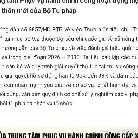
ung tâm Phục vụ hành chính công hoạt động hi
g thôn mới của Bộ Tư pháp
ớng dẫn số 2857/HD-BTP về việc
Thực hiện tiêu chí “T
 tại mục số 9.2 thuộc Bộ tiêu chí quốc gia về
xã nông 
 hướng dẫn của Bộ Tư pháp về việc đánh giá hiệu quả h
ã trong giai đoạn 2026 – 2030. Tài liệu xác lập các q
n cán bộ và quy trình giải quyết thủ tục tại trụ sở cũng
 lệ giải quyết hồ sơ đúng hạn từ 95% đến 98% và đảm bảo 
n tin còn nhấn mạnh yêu cầu về cơ sở vật chất hiện đại v
Cuối cùng, văn bản quy định cơ chế xử lý nghiêm các vi p
 hồi từ phía cá nhân và tổ chức.