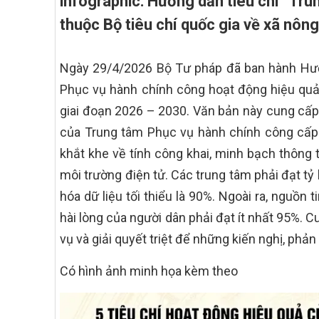
infographic: Hướng dẫn tiêu chí “Tr
thuộc Bộ tiêu chí quốc gia về xã nôn
Ngày 29/4/2026 Bộ Tư pháp đã ban hành Hư
Phục vụ hành chính công hoạt động hiệu quả”
giai đoạn 2026 – 2030.
Văn bản này cung cấp
của Trung tâm Phục vụ hành chính công cấp x
khắt khe về tính công khai, minh bạch thông ti
môi trường điện tử. Các trung tâm phải đạt tỷ
hóa dữ liệu tối thiểu là 90%. Ngoài ra, nguồ
hài lòng của người dân phải đạt ít nhất 95%. 
vụ và giải quyết triệt để những kiến nghị, phản
Có hình ảnh minh họa kèm theo