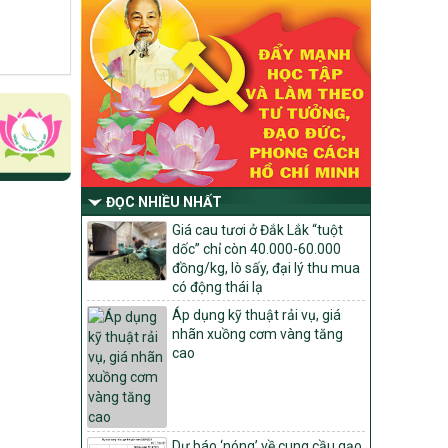
số và miền núi giai đoạn 2026 – 2030
trên địa bàn tỉnh Nghệ An
Quyết định số 2490/QĐ-UBND
Về việc thành lập Ban Chỉ đạo Chương
trình mục tiều quốc gia xây dựng nông
thôn mới, giảm nghèo bền vững và phát
triển kinh tế – xã hội vùng đồng bào dân
tộc thiểu số và miền núi giai đoạn 2026
-2030 tỉnh Nghệ An
ĐỌC NHIỀU NHẤT
Thông tư Số 23/2026/TT-BNNMT
Giá cau tươi ở Đắk Lắk “tuột
Thông tư Hướng dẫn thực hiện một số
dốc” chỉ còn 40.000-60.000
nội dung Chương trình mục tiêu quốc gia
đồng/kg, lò sấy, đại lý thu mua
xây dựng nông thôn mới, giảm nghèo
có động thái lạ
bền vững và phát triển kinh tế – xã hội
vùng đồng bào dân tộc thiểu số và miền
Áp dụng kỹ thuật rải vụ, giá
núi giai đoạn 2026-2030 thuộc phạm vi
nhãn xuồng cơm vàng tăng
quản lý nhà nước của Bộ Nông nghiệp và
cao
Môi trường
Quyết định số: 26/2026/QĐ-TTg
Quyết định ban hành Bộ tiêu chí và quy
trình đánh giá, phân hạng sản phẩm Mỗi
Dự báo ‘nóng’ về cung cầu gạo