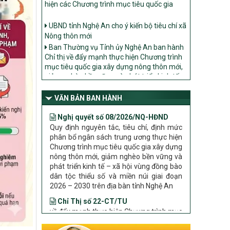
UBND tỉnh Nghệ An cho ý kiến bộ tiêu chí xã
Nông thôn mới
Ban Thường vụ Tỉnh ủy Nghệ An ban hành
Chỉ thị về đẩy mạnh thực hiện Chương trình
mục tiêu quốc gia xây dựng nông thôn mới,
giảm nghèo bền vững và phát triển kinh tế –
xã hội vùng đồng bào dân tộc thiểu số và
miền núi giai đoạn 2026 – 2030 trên địa bàn
VĂN BẢN BAN HÀNH
tỉnh Nghệ An
Nghị quyết số 08/2026/NQ-HĐND
Bộ Dân tộc và Tôn giáo làm việc với UBND
Quy định nguyên tắc, tiêu chí, định mức
tỉnh về tình hình thực hiện các Chương trình
phân bổ ngân sách trung ương thực hiện
mục tiêu quốc gia trên địa bàn
Chương trình mục tiêu quốc gia xây dựng
nông thôn mới, giảm nghèo bền vững và
phát triển kinh tế – xã hội vùng đồng bào
dân tộc thiểu số và miền núi giai đoạn
2026 – 2030 trên địa bàn tỉnh Nghệ An
Chỉ Thị số 22-CT/TU
về đẩy mạnh thực hiện Chương trình mục
tiêu quốc gia xây dựng nông thôn mới,
giảm nghèo bền vững và phát triển kinh
tế – xã hội vùng đồng bào dân tộc thiểu