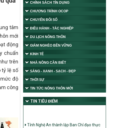
ệu quả”
CHÍNH SÁCH TÍN DỤNG
CHƯƠNG TRÌNH OCOP
CHUYỂN ĐỔI SỐ
rung tâm
ĐIỀU HÀNH - TÁC NGHIỆP
thôn mới
DU LỊCH NÔNG THÔN
oạt động
GIẢM NGHÈO BỀN VỮNG
uy chuẩn
KINH TẾ
 như trên
NHÀ NÔNG CẦN BIẾT
tỷ lệ số
SÁNG - XANH - SẠCH - ĐẸP
à mức độ
THỜI SỰ
hạm công
TIN TỨC NÔNG THÔN MỚI
TIN TIÊU ĐIỂM
Tỉnh Nghệ An thành lập Ban Chỉ đạo thực
hiện các Chương trình mục tiêu quốc gia