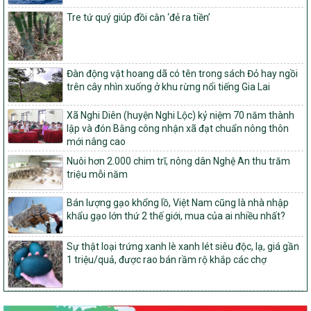
Phê duyệt danh sách các xã thuộc nhóm 1, nhóm 2, nhóm 3
Tre tứ quý giúp đồi cằn ‘đẻ ra tiền’
trong xây dựng nông thôn mới giai đoạn 2026-2030 trên địa bàn
tỉnh Nghệ An
103/PTNT-NTM
Về việc đăng ký thực hiện Dự án liên kết theo chuỗi giá trị thuộc
Đàn động vật hoang dã có tên trong sách Đỏ hay ngồi
Dự án 2 – Chương trình Mục tiêu quốc gia Giảm nghèo bền vững
trên cây nhìn xuống ở khu rừng nổi tiếng Gia Lai
giai đoạn 2021-2025 được kéo dài sang năm 2026
Xã Nghi Diên (huyện Nghi Lộc) kỷ niệm 70 năm thành
827/QĐ-BNNMT
lập và đón Bằng công nhận xã đạt chuẩn nông thôn
Quyết định Ban hành Kế hoạch triển khai thực hiện Chương trình
mới nâng cao
mục tiêu quốc gia xây dựng nông thôn mới, giảm nghèo bền
vững và phát triển kinh tế – xã hội vùng đồng bào dân tộc thiểu
Nuôi hơn 2.000 chim trĩ, nông dân Nghệ An thu trăm
số và miền núi giai đoạn 2026-2035, giai đoạn I: Từ năm 2026
triệu mỗi năm
đến năm 2030
Bán lượng gạo khổng lồ, Việt Nam cũng là nhà nhập
14/2026/TT-BNNMT
khẩu gạo lớn thứ 2 thế giới, mua của ai nhiều nhất?
Hướng dẫn thực hiện một số nội dung tiêu chí, điều kiện thuộc Bộ
tiêu chí quốc gia về nông thôn mới giai đoạn 2026 – 2030 thuộc
phạm vi quản lý nhà nước của Bộ Nông nghiệp và Môi trường
Sự thật loại trứng xanh lè xanh lét siêu độc, lạ, giá gần
1 triệu/quả, được rao bán rầm rộ khắp các chợ
417/QĐ-BNNMT
Phê duyệt Chương trình mục tiêu quốc gia xây dựng nông thôn
mới, giảm nghèo bền vững và phát triển kinh tế – xã hội vùng
đồng bào dân tộc thiểu số và miền núi giai đoạn 2026-2035, giai