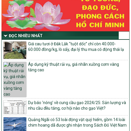
Thông tư Số 23/2026/TT-BNNMT
Thông tư Hướng dẫn thực hiện một số nội dung Chương trình
mục tiêu quốc gia xây dựng nông thôn mới, giảm nghèo bền
vững và phát triển kinh tế – xã hội vùng đồng bào dân tộc thiểu
số và miền núi giai đoạn 2026-2030 thuộc phạm vi quản lý nhà
nước của Bộ Nông nghiệp và Môi trường
ĐỌC NHIỀU NHẤT
Quyết định số: 26/2026/QĐ-TTg
Giá cau tươi ở Đắk Lắk “tuột dốc” chỉ còn 40.000-
Quyết định ban hành Bộ tiêu chí và quy trình đánh giá, phân hạng
60.000 đồng/kg, lò sấy, đại lý thu mua có động thái lạ
sản phẩm Mỗi xã một sản phẩm
số: 19/2026/QĐ-TTg
Áp dụng kỹ thuật rải vụ, giá nhãn xuồng cơm vàng
Quy định điều kiện, trình tự, thủ tục, hồ sơ xét, công nhận, công bố
tăng cao
và thu hồi quyết định công nhận xã đạt chuẩn nông thôn mới, xã
đạt nông thôn mới hiện đại và tỉnh, thành phố hoàn thành nhiệm
vụ xây dựng nông thôn mới giai đoạn 2026 – 2030
Quyết định số 16/2026/QĐ-TTg
Quy định nguyên tắc, tiêu chí, định mức phân bổ ngân sách trung
Dự báo ‘nóng’ về cung cầu gạo 2024/25: Sản lượng và
ương và tỉ lệ vốn đối ứng ngân sách của địa phương thực hiện
nhu cầu đều tăng, cơ hội nào cho gạo Việt?
Chương trình mục tiêu quốc gia xây dựng nông thôn mới, giảm
nghèo bền vững và phát triển kinh tế – xã hội vùng đồng bào dân
tộc thiểu số và miền núi giai đoạn 2026 – 2030
Quảng Ngãi có 53 loài động vật quý hiếm, gồm 14 loài
chim hoang dã được ghi nhận trong Sách Đỏ Việt Nam
1451/QĐ-UBND