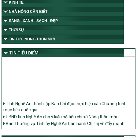
KINH TẾ
NHÀ NÔNG CẦN BIẾT
SÁNG - XANH - SẠCH - ĐẸP
THỜI SỰ
TIN TỨC NÔNG THÔN MỚI
TIN TIÊU ĐIỂM
Tỉnh Nghệ An thành lập Ban Chỉ đạo thực hiện các Chương trình
mục tiêu quốc gia
UBND tỉnh Nghệ An cho ý kiến bộ tiêu chí xã Nông thôn mới
Ban Thường vụ Tỉnh ủy Nghệ An ban hành Chỉ thị về đẩy mạnh
thực hiện Chương trình mục tiêu quốc gia xây dựng nông thôn mới,
giảm nghèo bền vững và phát triển kinh tế – xã hội vùng đồng bào