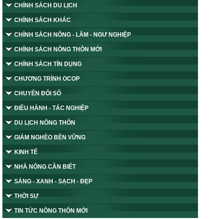
CHÍNH SÁCH DU LỊCH
CHÍNH SÁCH KHÁC
CHÍNH SÁCH NÔNG - LÂM - NGƯ NGHIỆP
CHÍNH SÁCH NÔNG THÔN MỚI
CHÍNH SÁCH TÍN DỤNG
CHƯƠNG TRÌNH OCOP
CHUYỂN ĐỔI SỐ
ĐIỀU HÀNH - TÁC NGHIỆP
DU LỊCH NÔNG THÔN
GIẢM NGHÈO BỀN VỮNG
KINH TẾ
NHÀ NÔNG CẦN BIẾT
SÁNG - XANH - SẠCH - ĐẸP
THỜI SỰ
TIN TỨC NÔNG THÔN MỚI