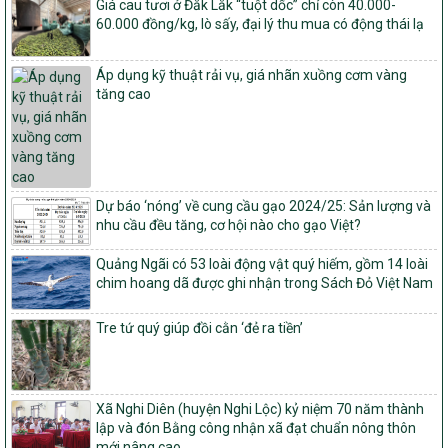
Giá cau tươi ở Đắk Lắk “tuột dốc” chỉ còn 40.000-
sản phẩm Mỗi xã một sản phẩm
60.000 đồng/kg, lò sấy, đại lý thu mua có động thái lạ
số: 19/2026/QĐ-TTg
Quy định điều kiện, trình tự, thủ tục, hồ sơ xét, công nhận, công bố
Áp dụng kỹ thuật rải vụ, giá nhãn xuồng cơm vàng
và thu hồi quyết định công nhận xã đạt chuẩn nông thôn mới, xã
tăng cao
đạt nông thôn mới hiện đại và tỉnh, thành phố hoàn thành nhiệm
vụ xây dựng nông thôn mới giai đoạn 2026 – 2030
Quyết định số 16/2026/QĐ-TTg
Quy định nguyên tắc, tiêu chí, định mức phân bổ ngân sách trung
ương và tỉ lệ vốn đối ứng ngân sách của địa phương thực hiện
Dự báo ‘nóng’ về cung cầu gạo 2024/25: Sản lượng và
Chương trình mục tiêu quốc gia xây dựng nông thôn mới, giảm
nhu cầu đều tăng, cơ hội nào cho gạo Việt?
nghèo bền vững và phát triển kinh tế – xã hội vùng đồng bào dân
tộc thiểu số và miền núi giai đoạn 2026 – 2030
Quảng Ngãi có 53 loài động vật quý hiếm, gồm 14 loài
1451/QĐ-UBND
chim hoang dã được ghi nhận trong Sách Đỏ Việt Nam
Phê duyệt danh sách các xã thuộc nhóm 1, nhóm 2, nhóm 3
trong xây dựng nông thôn mới giai đoạn 2026-2030 trên địa bàn
Tre tứ quý giúp đồi cằn ‘đẻ ra tiền’
tỉnh Nghệ An
103/PTNT-NTM
Về việc đăng ký thực hiện Dự án liên kết theo chuỗi giá trị thuộc
Dự án 2 – Chương trình Mục tiêu quốc gia Giảm nghèo bền vững
Xã Nghi Diên (huyện Nghi Lộc) kỷ niệm 70 năm thành
giai đoạn 2021-2025 được kéo dài sang năm 2026
lập và đón Bằng công nhận xã đạt chuẩn nông thôn
mới nâng cao