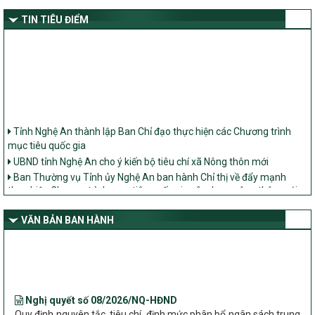
TIN TIÊU ĐIỂM
Tỉnh Nghệ An thành lập Ban Chỉ đạo thực hiện các Chương trình
mục tiêu quốc gia
UBND tỉnh Nghệ An cho ý kiến bộ tiêu chí xã Nông thôn mới
Ban Thường vụ Tỉnh ủy Nghệ An ban hành Chỉ thị về đẩy mạnh
thực hiện Chương trình mục tiêu quốc gia xây dựng nông thôn mới,
giảm nghèo bền vững và phát triển kinh tế – xã hội vùng đồng bào
dân tộc thiểu số và miền núi giai đoạn 2026 – 2030 trên địa bàn tỉnh
VĂN BẢN BAN HÀNH
Nghệ An
Bộ Dân tộc và Tôn giáo làm việc với UBND tỉnh về tình hình thực
hiện các Chương trình mục tiêu quốc gia trên địa bàn
Nghị quyết số 08/2026/NQ-HĐND
Quy định nguyên tắc, tiêu chí, định mức phân bổ ngân sách trung
ương thực hiện Chương trình mục tiêu quốc gia xây dựng nông