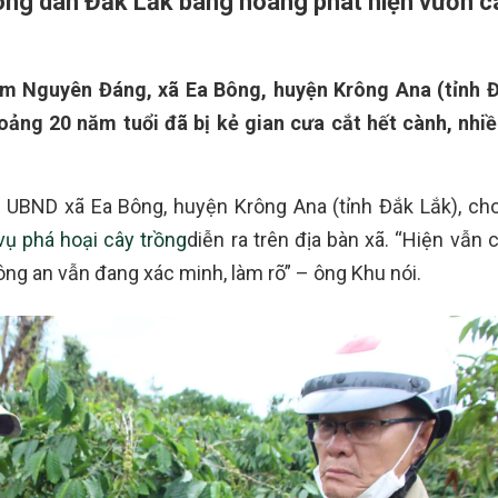
 nông dân Đắk Lắk bàng hoàng phát hiện vườn c
àm Nguyên Đáng, xã Ea Bông, huyện Krông Ana (tỉnh 
oảng 20 năm tuổi đã bị kẻ gian cưa cắt hết cành, nhiề
 UBND xã Ea Bông, huyện Krông Ana (tỉnh Đắk Lắk), cho
vụ phá hoại cây trồng
diễn ra trên địa bàn xã. “Hiện vẫn
ông an vẫn đang xác minh, làm rõ” – ông Khu nói.