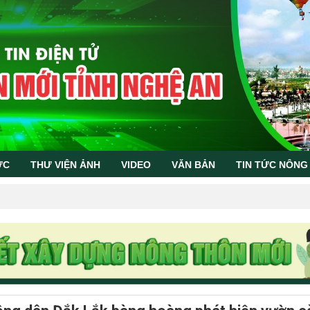
ỨC
THƯ VIỆN ẢNH
VIDEO
VĂN BẢN
TIN TỨC NÔNG