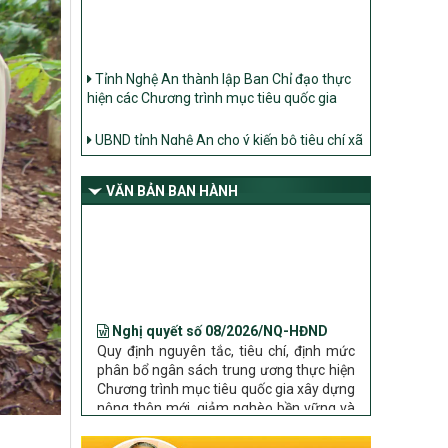
Tỉnh Nghệ An thành lập Ban Chỉ đạo thực
hiện các Chương trình mục tiêu quốc gia
UBND tỉnh Nghệ An cho ý kiến bộ tiêu chí xã
Nông thôn mới
Ban Thường vụ Tỉnh ủy Nghệ An ban hành
Chỉ thị về đẩy mạnh thực hiện Chương trình
VĂN BẢN BAN HÀNH
mục tiêu quốc gia xây dựng nông thôn mới,
giảm nghèo bền vững và phát triển kinh tế –
xã hội vùng đồng bào dân tộc thiểu số và
miền núi giai đoạn 2026 – 2030 trên địa bàn
tỉnh Nghệ An
Nghị quyết số 08/2026/NQ-HĐND
Bộ Dân tộc và Tôn giáo làm việc với UBND
Quy định nguyên tắc, tiêu chí, định mức
tỉnh về tình hình thực hiện các Chương trình
phân bổ ngân sách trung ương thực hiện
mục tiêu quốc gia trên địa bàn
Chương trình mục tiêu quốc gia xây dựng
nông thôn mới, giảm nghèo bền vững và
phát triển kinh tế – xã hội vùng đồng bào
dân tộc thiểu số và miền núi giai đoạn
2026 – 2030 trên địa bàn tỉnh Nghệ An