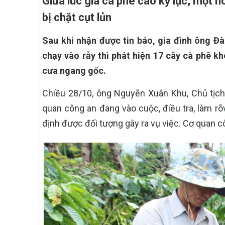
Giữa lúc giá cà phê cao kỷ lục, một
bị chặt cụt lủn
Sau khi nhận được tin báo, gia đình ông Đ
chạy vào rẫy thì phát hiện 17 cây cà phê kh
cưa ngang gốc.
Chiều 28/10, ông Nguyễn Xuân Khu, Chủ tịch
quan công an đang vào cuộc, điều tra, làm rõ
định được đối tượng gây ra vụ việc. Cơ quan c