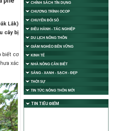
à phê
CHÍNH SÁCH TÍN DỤNG
CHƯƠNG TRÌNH OCOP
CHUYỂN ĐỔI SỐ
Đắk Lắk)
ĐIỀU HÀNH - TÁC NGHIỆP
u cây bị
DU LỊCH NÔNG THÔN
GIẢM NGHÈO BỀN VỮNG
 biết cơ
KINH TẾ
 chưa xác
NHÀ NÔNG CẦN BIẾT
SÁNG - XANH - SẠCH - ĐẸP
THỜI SỰ
TIN TỨC NÔNG THÔN MỚI
TIN TIÊU ĐIỂM