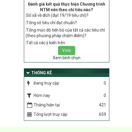
Đánh giá kết quả thực hiện Chương trình
tiêu chí, điều kiện thuộc Bộ tiêu chí quốc
NTM nên theo chỉ tiêu nào?
gia về nông thôn mới giai đoạn 2026 –
Số xã về đích (đạt 19/19 tiêu chí)?
2030 thuộc phạm vi quản lý nhà nước
của Bộ Nông nghiệp và Môi trường
Tổng số tiêu chí đạt chuẩn?
Tổng mức độ tiến bộ của tất cả các tiêu chí
417/QĐ-BNNMT
(theo phương pháp chấm điểm)?
Phê duyệt Chương trình mục tiêu quốc
gia xây dựng nông thôn mới, giảm nghèo
Tất cả các ý kiến trên
bền vững và phát triển kinh tế – xã hội
vùng đồng bào dân tộc thiểu số và miền
Xem bình chọn
núi giai đoạn 2026-2035, giai đoạn I: Từ
năm 2026 đến năm 2030
THỐNG KÊ
Nghị quyết số 08/2026/NQ-HĐND
Quy định nguyên tắc, tiêu chí, định mức
Đang truy cập
0
phân bổ ngân sách trung ương thực hiện
Chương trình mục tiêu quốc gia xây dựng
Hôm nay
0
nông thôn mới, giảm nghèo bền vững và
phát triển kinh tế – xã hội vùng đồng bào
Tháng hiện tại
421
dân tộc thiểu số và miền núi giai đoạn
Tổng lượt truy cập
659
2026 – 2030 trên địa bàn tỉnh Nghệ An
Chỉ Thị số 22-CT/TU
về đẩy mạnh thực hiện Chương trình mục