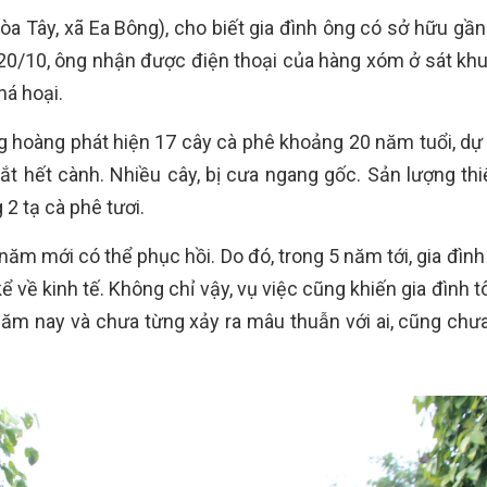
òa Tây, xã Ea Bông), cho biết gia đình ông có sở hữu gần
 20/10, ông nhận được điện thoại của hàng xóm ở sát khu
há hoại.
ng hoàng phát hiện 17 cây cà phê khoảng 20 năm tuổi, dự 
t hết cành. Nhiều cây, bị cưa ngang gốc. Sản lượng thiệ
 2 tạ cà phê tươi.
năm mới có thể phục hồi. Do đó, trong 5 năm tới, gia đình 
ể về kinh tế. Không chỉ vậy, vụ việc cũng khiến gia đình tô
 năm nay và chưa từng xảy ra mâu thuẫn với ai, cũng chưa