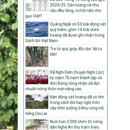
Môi trường
2024/25: Sản lượng và nhu
cầu đều tăng, cơ hội nào cho
Quyết định số: 26/2026/QĐ-TTg
gạo Việt?
Quyết định ban hành Bộ tiêu chí và quy
trình đánh giá, phân hạng sản phẩm Mỗi
Quảng Ngãi có 53 loài động vật
xã một sản phẩm
quý hiếm, gồm 14 loài chim
hoang dã được ghi nhận trong
số: 19/2026/QĐ-TTg
Sách Đỏ Việt Nam
Quy định điều kiện, trình tự, thủ tục, hồ sơ
Tre tứ quý giúp đồi cằn ‘đẻ ra
xét, công nhận, công bố và thu hồi quyết
tiền’
định công nhận xã đạt chuẩn nông thôn
mới, xã đạt nông thôn mới hiện đại và
tỉnh, thành phố hoàn thành nhiệm vụ xây
dựng nông thôn mới giai đoạn 2026 –
Xã Nghi Diên (huyện Nghi Lộc)
2030
kỷ niệm 70 năm thành lập và
đón Bằng công nhận xã đạt
Quyết định số 16/2026/QĐ-TTg
chuẩn nông thôn mới nâng cao
Quy định nguyên tắc, tiêu chí, định mức
phân bổ ngân sách trung ương và tỉ lệ
Đàn động vật hoang dã có tên
vốn đối ứng ngân sách của địa phương
trong sách Đỏ hay ngồi trên
thực hiện Chương trình mục tiêu quốc gia
cây nhìn xuống ở khu rừng nổi
xây dựng nông thôn mới, giảm nghèo
tiếng Gia Lai
bền vững và phát triển kinh tế – xã hội
Nuôi hơn 2.000 chim trĩ, nông
vùng đồng bào dân tộc thiểu số và miền
dân Nghệ An thu trăm triệu
núi giai đoạn 2026 – 2030