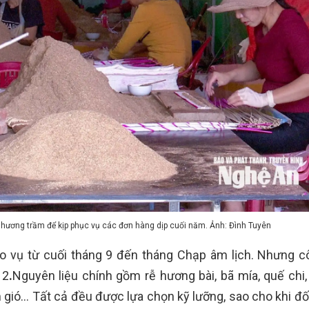
hương trầm để kịp phục vụ các đơn hàng dịp cuối năm. Ảnh: Đình Tuyên
ào vụ từ cuối tháng 9 đến tháng Chạp âm lịch. Nhưng c
 2
.
Nguyên liệu chính gồm rễ hương bài, bã mía, quế chi, 
m gió… Tất cả đều được lựa chọn kỹ lưỡng, sao cho khi đố