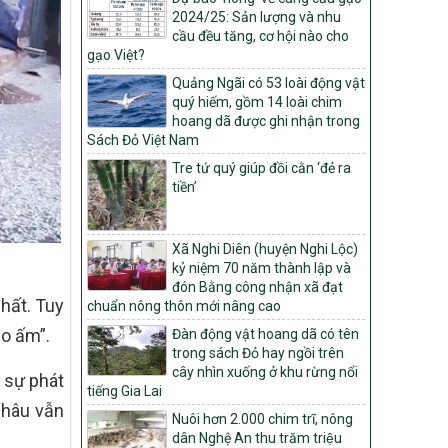
Quyết định số: 26/2026/QĐ-TTg
2024/25: Sản lượng và nhu
Quyết định ban hành Bộ tiêu chí và quy
cầu đều tăng, cơ hội nào cho
trình đánh giá, phân hạng sản phẩm Mỗi
gạo Việt?
xã một sản phẩm
Quảng Ngãi có 53 loài động vật
số: 19/2026/QĐ-TTg
quý hiếm, gồm 14 loài chim
Quy định điều kiện, trình tự, thủ tục, hồ sơ
hoang dã được ghi nhận trong
xét, công nhận, công bố và thu hồi quyết
Sách Đỏ Việt Nam
định công nhận xã đạt chuẩn nông thôn
Tre tứ quý giúp đồi cằn ‘đẻ ra
mới, xã đạt nông thôn mới hiện đại và
tiền’
tỉnh, thành phố hoàn thành nhiệm vụ xây
dựng nông thôn mới giai đoạn 2026 –
2030
Xã Nghi Diên (huyện Nghi Lộc)
Quyết định số 16/2026/QĐ-TTg
kỷ niệm 70 năm thành lập và
Quy định nguyên tắc, tiêu chí, định mức
đón Bằng công nhận xã đạt
phân bổ ngân sách trung ương và tỉ lệ
nhất. Tuy
chuẩn nông thôn mới nâng cao
vốn đối ứng ngân sách của địa phương
no ấm”.
Đàn động vật hoang dã có tên
thực hiện Chương trình mục tiêu quốc gia
trong sách Đỏ hay ngồi trên
xây dựng nông thôn mới, giảm nghèo
cây nhìn xuống ở khu rừng nổi
bền vững và phát triển kinh tế – xã hội
 sự phát
tiếng Gia Lai
vùng đồng bào dân tộc thiểu số và miền
Châu vẫn
núi giai đoạn 2026 – 2030
Nuôi hơn 2.000 chim trĩ, nông
dân Nghệ An thu trăm triệu
1451/QĐ-UBND