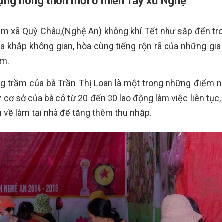
ựng nông thôn mới ở miền Tây xứ Nghệ
ầm xã Quỳ Châu,(Nghệ An) không khí Tết như sắp đến tr
ỏa khắp không gian, hòa cùng tiếng rộn rã của những gia 
ểm.
ng trầm của bà Trần Thị Loan là một trong những điểm n
 cơ sở của bà có từ 20 đến 30 lao động làm việc liên tục
 về làm tại nhà để tăng thêm thu nhập.