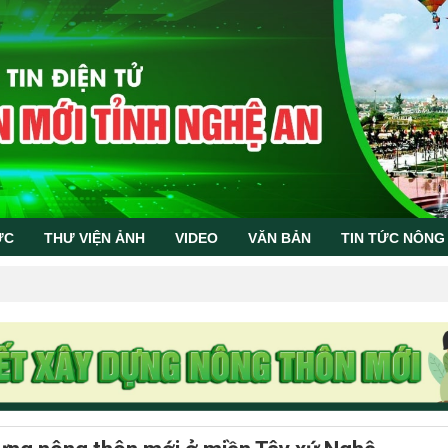
ỨC
THƯ VIỆN ẢNH
VIDEO
VĂN BẢN
TIN TỨC NÔNG