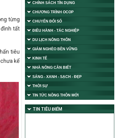
CHÍNH SÁCH TÍN DỤNG
CHƯƠNG TRÌNH OCOP
ong từng
CHUYỂN ĐỔI SỐ
đình tất
ĐIỀU HÀNH - TÁC NGHIỆP
DU LỊCH NÔNG THÔN
GIẢM NGHÈO BỀN VỮNG
hấn tiêu
KINH TẾ
, chưa kể
NHÀ NÔNG CẦN BIẾT
SÁNG - XANH - SẠCH - ĐẸP
THỜI SỰ
TIN TỨC NÔNG THÔN MỚI
TIN TIÊU ĐIỂM