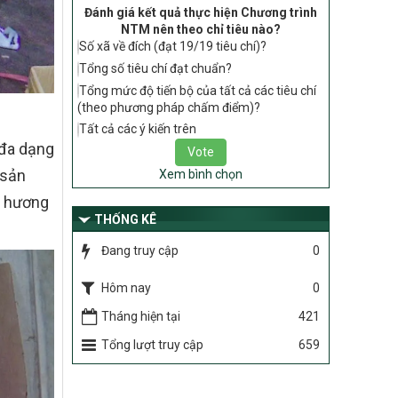
gia về nông thôn mới giai đoạn 2026 –
Đánh giá kết quả thực hiện Chương trình
2030 thuộc phạm vi quản lý nhà nước
NTM nên theo chỉ tiêu nào?
của Bộ Nông nghiệp và Môi trường
Số xã về đích (đạt 19/19 tiêu chí)?
417/QĐ-BNNMT
Tổng số tiêu chí đạt chuẩn?
Phê duyệt Chương trình mục tiêu quốc
Tổng mức độ tiến bộ của tất cả các tiêu chí
gia xây dựng nông thôn mới, giảm nghèo
(theo phương pháp chấm điểm)?
bền vững và phát triển kinh tế – xã hội
Tất cả các ý kiến trên
vùng đồng bào dân tộc thiểu số và miền
núi giai đoạn 2026-2035, giai đoạn I: Từ
 đa dạng
năm 2026 đến năm 2030
 sản
Xem bình chọn
Nghị quyết số 08/2026/NQ-HĐND
u hương
Quy định nguyên tắc, tiêu chí, định mức
THỐNG KÊ
phân bổ ngân sách trung ương thực hiện
Chương trình mục tiêu quốc gia xây dựng
Đang truy cập
0
nông thôn mới, giảm nghèo bền vững và
phát triển kinh tế – xã hội vùng đồng bào
Hôm nay
0
dân tộc thiểu số và miền núi giai đoạn
Tháng hiện tại
421
2026 – 2030 trên địa bàn tỉnh Nghệ An
Chỉ Thị số 22-CT/TU
Tổng lượt truy cập
659
về đẩy mạnh thực hiện Chương trình mục
tiêu quốc gia xây dựng nông thôn mới,
giảm nghèo bền vững và phát triển kinh