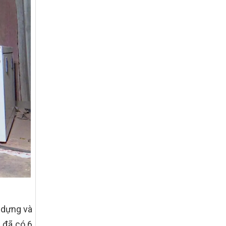
tế – xã hội vùng đồng bào dân tộc thiểu
số và miền núi giai đoạn 2026 – 2030
trên địa bàn tỉnh Nghệ An
Quyết định số 2490/QĐ-UBND
Về việc thành lập Ban Chỉ đạo Chương
trình mục tiều quốc gia xây dựng nông
thôn mới, giảm nghèo bền vững và phát
triển kinh tế – xã hội vùng đồng bào dân
tộc thiểu số và miền núi giai đoạn 2026
-2030 tỉnh Nghệ An
Thông tư Số 23/2026/TT-BNNMT
Thông tư Hướng dẫn thực hiện một số
nội dung Chương trình mục tiêu quốc gia
xây dựng nông thôn mới, giảm nghèo
bền vững và phát triển kinh tế – xã hội
vùng đồng bào dân tộc thiểu số và miền
núi giai đoạn 2026-2030 thuộc phạm vi
quản lý nhà nước của Bộ Nông nghiệp và
Môi trường
y dựng và
Quyết định số: 26/2026/QĐ-TTg
Quyết định ban hành Bộ tiêu chí và quy
 đã có 6