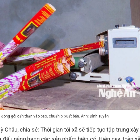
đóng gói cẩn thận vào bao, chuẩn bị xuất bán. Ảnh: Đình Tuyên
Châu, chia sẻ: Thời gian tới xã sẽ tiếp tục tập trung xâ
 đấu nâng hạng các sản phẩm hiện có. Hiện nay, toàn xã