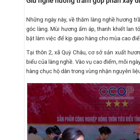
Giữ nghề hương trầm góp phần xây d
Những ngày này, về thăm làng nghề hương tr
góc làng. Mùi hương ấm áp, thanh khiết lan t
bật làm việc để kịp giao hàng cho mùa cao đi
Tại thôn 2, xã Quỳ Châu, cơ sở sản xuất hươ
biểu của làng nghề. Vào vụ cao điểm, mỗi ngày
hàng chục hộ dân trong vùng nhận nguyên liệu