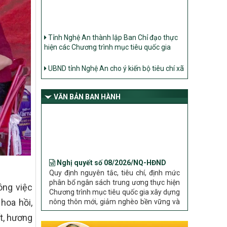
Tỉnh Nghệ An thành lập Ban Chỉ đạo thực
hiện các Chương trình mục tiêu quốc gia
UBND tỉnh Nghệ An cho ý kiến bộ tiêu chí xã
Nông thôn mới
Ban Thường vụ Tỉnh ủy Nghệ An ban hành
Chỉ thị về đẩy mạnh thực hiện Chương trình
mục tiêu quốc gia xây dựng nông thôn mới,
VĂN BẢN BAN HÀNH
giảm nghèo bền vững và phát triển kinh tế –
xã hội vùng đồng bào dân tộc thiểu số và
miền núi giai đoạn 2026 – 2030 trên địa bàn
tỉnh Nghệ An
Nghị quyết số 08/2026/NQ-HĐND
Bộ Dân tộc và Tôn giáo làm việc với UBND
Quy định nguyên tắc, tiêu chí, định mức
tỉnh về tình hình thực hiện các Chương trình
phân bổ ngân sách trung ương thực hiện
mục tiêu quốc gia trên địa bàn
Chương trình mục tiêu quốc gia xây dựng
nông thôn mới, giảm nghèo bền vững và
phát triển kinh tế – xã hội vùng đồng bào
ông việc
dân tộc thiểu số và miền núi giai đoạn
hoa hồi,
2026 – 2030 trên địa bàn tỉnh Nghệ An
t, hương
Chỉ Thị số 22-CT/TU