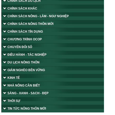
CHÍNH SÁCH DU LỊCH
CHÍNH SÁCH KHÁC
CHÍNH SÁCH NÔNG - LÂM - NGƯ NGHIỆP
CHÍNH SÁCH NÔNG THÔN MỚI
CHÍNH SÁCH TÍN DỤNG
CHƯƠNG TRÌNH OCOP
CHUYỂN ĐỔI SỐ
ĐIỀU HÀNH - TÁC NGHIỆP
DU LỊCH NÔNG THÔN
GIẢM NGHÈO BỀN VỮNG
KINH TẾ
NHÀ NÔNG CẦN BIẾT
SÁNG - XANH - SẠCH - ĐẸP
THỜI SỰ
TIN TỨC NÔNG THÔN MỚI