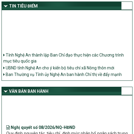
TIN TIÊU ĐIỂM
Tỉnh Nghệ An thành lập Ban Chỉ đạo thực hiện các Chương trình
mục tiêu quốc gia
UBND tỉnh Nghệ An cho ý kiến bộ tiêu chí xã Nông thôn mới
Ban Thường vụ Tỉnh ủy Nghệ An ban hành Chỉ thị về đẩy mạnh
thực hiện Chương trình mục tiêu quốc gia xây dựng nông thôn mới,
giảm nghèo bền vững và phát triển kinh tế – xã hội vùng đồng bào
dân tộc thiểu số và miền núi giai đoạn 2026 – 2030 trên địa bàn tỉnh
VĂN BẢN BAN HÀNH
Nghệ An
Bộ Dân tộc và Tôn giáo làm việc với UBND tỉnh về tình hình thực
hiện các Chương trình mục tiêu quốc gia trên địa bàn
Nghị quyết số 08/2026/NQ-HĐND
Quy định nguyên tắc, tiêu chí, định mức phân bổ ngân sách trung