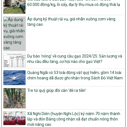
Quyết định ban hành Bộ tiêu chí và quy trình đánh giá, phân hạng
60.000 đồng/kg, lò sấy, đại lý thu mua có động thái lạ
sản phẩm Mỗi xã một sản phẩm
số: 19/2026/QĐ-TTg
Áp dụng kỹ thuật rải vụ, giá nhãn xuồng cơm vàng
Quy định điều kiện, trình tự, thủ tục, hồ sơ xét, công nhận, công bố
tăng cao
và thu hồi quyết định công nhận xã đạt chuẩn nông thôn mới, xã
đạt nông thôn mới hiện đại và tỉnh, thành phố hoàn thành nhiệm
vụ xây dựng nông thôn mới giai đoạn 2026 – 2030
Quyết định số 16/2026/QĐ-TTg
Quy định nguyên tắc, tiêu chí, định mức phân bổ ngân sách trung
Dự báo ‘nóng’ về cung cầu gạo 2024/25: Sản lượng và
ương và tỉ lệ vốn đối ứng ngân sách của địa phương thực hiện
nhu cầu đều tăng, cơ hội nào cho gạo Việt?
Chương trình mục tiêu quốc gia xây dựng nông thôn mới, giảm
nghèo bền vững và phát triển kinh tế – xã hội vùng đồng bào dân
tộc thiểu số và miền núi giai đoạn 2026 – 2030
Quảng Ngãi có 53 loài động vật quý hiếm, gồm 14 loài
chim hoang dã được ghi nhận trong Sách Đỏ Việt Nam
1451/QĐ-UBND
Phê duyệt danh sách các xã thuộc nhóm 1, nhóm 2, nhóm 3
Tre tứ quý giúp đồi cằn ‘đẻ ra tiền’
trong xây dựng nông thôn mới giai đoạn 2026-2030 trên địa bàn
tỉnh Nghệ An
103/PTNT-NTM
Về việc đăng ký thực hiện Dự án liên kết theo chuỗi giá trị thuộc
Xã Nghi Diên (huyện Nghi Lộc) kỷ niệm 70 năm thành
Dự án 2 – Chương trình Mục tiêu quốc gia Giảm nghèo bền vững
lập và đón Bằng công nhận xã đạt chuẩn nông thôn
giai đoạn 2021-2025 được kéo dài sang năm 2026
mới nâng cao