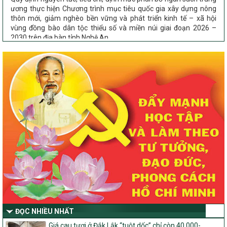
ương thực hiện Chương trình mục tiêu quốc gia xây dựng nông
thôn mới, giảm nghèo bền vững và phát triển kinh tế – xã hội
vùng đồng bào dân tộc thiểu số và miền núi giai đoạn 2026 –
2030 trên địa bàn tỉnh Nghệ An
Chỉ Thị số 22-CT/TU
về đẩy mạnh thực hiện Chương trình mục tiêu quốc gia xây dựng
nông thôn mới, giảm nghèo bền vững và phát triển kinh tế – xã
hội vùng đồng bào dân tộc thiểu số và miền núi giai đoạn 2026 –
2030 trên địa bàn tỉnh Nghệ An
Quyết định số 2490/QĐ-UBND
Về việc thành lập Ban Chỉ đạo Chương trình mục tiều quốc gia xây
dựng nông thôn mới, giảm nghèo bền vững và phát triển kinh tế –
xã hội vùng đồng bào dân tộc thiểu số và miền núi giai đoạn 2026
-2030 tỉnh Nghệ An
Thông tư Số 23/2026/TT-BNNMT
Thông tư Hướng dẫn thực hiện một số nội dung Chương trình
mục tiêu quốc gia xây dựng nông thôn mới, giảm nghèo bền
vững và phát triển kinh tế – xã hội vùng đồng bào dân tộc thiểu
số và miền núi giai đoạn 2026-2030 thuộc phạm vi quản lý nhà
nước của Bộ Nông nghiệp và Môi trường
ĐỌC NHIỀU NHẤT
Quyết định số: 26/2026/QĐ-TTg
Giá cau tươi ở Đắk Lắk “tuột dốc” chỉ còn 40.000-