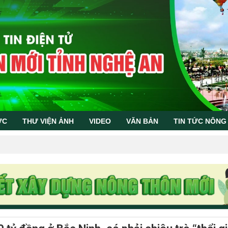
ỨC
THƯ VIỆN ẢNH
VIDEO
VĂN BẢN
TIN TỨC NÔNG