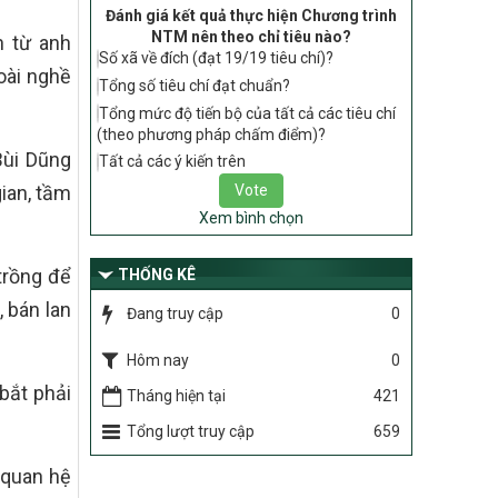
tiêu chí, điều kiện thuộc Bộ tiêu chí quốc
Đánh giá kết quả thực hiện Chương trình
gia về nông thôn mới giai đoạn 2026 –
NTM nên theo chỉ tiêu nào?
h từ anh
2030 thuộc phạm vi quản lý nhà nước
Số xã về đích (đạt 19/19 tiêu chí)?
oài nghề
của Bộ Nông nghiệp và Môi trường
Tổng số tiêu chí đạt chuẩn?
417/QĐ-BNNMT
Tổng mức độ tiến bộ của tất cả các tiêu chí
Phê duyệt Chương trình mục tiêu quốc
(theo phương pháp chấm điểm)?
gia xây dựng nông thôn mới, giảm nghèo
 Bùi Dũng
Tất cả các ý kiến trên
bền vững và phát triển kinh tế – xã hội
gian, tầm
vùng đồng bào dân tộc thiểu số và miền
Xem bình chọn
núi giai đoạn 2026-2035, giai đoạn I: Từ
năm 2026 đến năm 2030
trồng để
THỐNG KÊ
Nghị quyết số 08/2026/NQ-HĐND
Quy định nguyên tắc, tiêu chí, định mức
, bán lan
Đang truy cập
0
phân bổ ngân sách trung ương thực hiện
Chương trình mục tiêu quốc gia xây dựng
Hôm nay
0
nông thôn mới, giảm nghèo bền vững và
bắt phải
phát triển kinh tế – xã hội vùng đồng bào
Tháng hiện tại
421
dân tộc thiểu số và miền núi giai đoạn
Tổng lượt truy cập
659
2026 – 2030 trên địa bàn tỉnh Nghệ An
Chỉ Thị số 22-CT/TU
i quan hệ
về đẩy mạnh thực hiện Chương trình mục