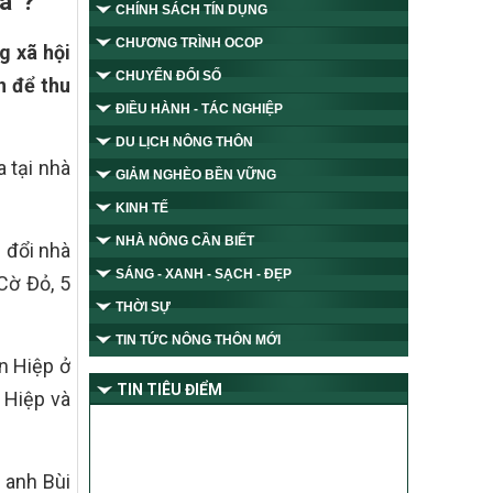
iá”?
CHÍNH SÁCH TÍN DỤNG
CHƯƠNG TRÌNH OCOP
g xã hội
CHUYỂN ĐỔI SỐ
n để thu
ĐIỀU HÀNH - TÁC NGHIỆP
DU LỊCH NÔNG THÔN
a tại nhà
GIẢM NGHÈO BỀN VỮNG
KINH TẾ
NHÀ NÔNG CẦN BIẾT
h đổi nhà
SÁNG - XANH - SẠCH - ĐẸP
Cờ Đỏ, 5
THỜI SỰ
TIN TỨC NÔNG THÔN MỚI
n Hiệp ở
TIN TIÊU ĐIỂM
 Hiệp và
 anh Bùi