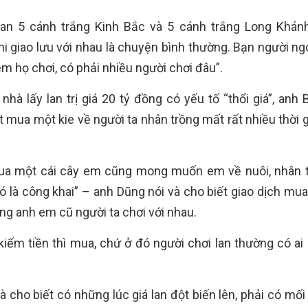
lan 5 cánh trắng Kinh Bắc và 5 cánh trắng Long Khán
hi giao lưu với nhau là chuyện bình thường. Bạn người ng
em họ chơi, có phải nhiều người chơi đâu”.
nhà lấy lan trị giá 20 tỷ đồng có yếu tố “thổi giá”, anh
hất mua một kie về người ta nhân trồng mất rất nhiều thời 
 mua một cái cây em cũng mong muốn em về nuôi, nhân 
ó là công khai” – anh Dũng nói và cho biết giao dịch mua
ng anh em cũ người ta chơi với nhau.
kiếm tiền thì mua, chứ ở đó người chơi lan thường có ai 
i và cho biết có những lúc giá lan đột biến lên, phải có mố