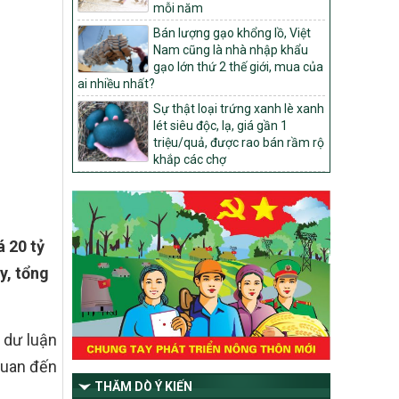
mỗi năm
1451/QĐ-UBND
Bán lượng gạo khổng lồ, Việt
Phê duyệt danh sách các xã thuộc nhóm
Nam cũng là nhà nhập khẩu
1, nhóm 2, nhóm 3 trong xây dựng nông
gạo lớn thứ 2 thế giới, mua của
thôn mới giai đoạn 2026-2030 trên địa
ai nhiều nhất?
bàn tỉnh Nghệ An
Sự thật loại trứng xanh lè xanh
103/PTNT-NTM
lét siêu độc, lạ, giá gần 1
Về việc đăng ký thực hiện Dự án liên kết
triệu/quả, được rao bán rầm rộ
theo chuỗi giá trị thuộc Dự án 2 –
khắp các chợ
Chương trình Mục tiêu quốc gia Giảm
nghèo bền vững giai đoạn 2021-2025
được kéo dài sang năm 2026
827/QĐ-BNNMT
á 20 tỷ
Quyết định Ban hành Kế hoạch triển khai
thực hiện Chương trình mục tiêu quốc gia
y, tổng
xây dựng nông thôn mới, giảm nghèo
bền vững và phát triển kinh tế – xã hội
vùng đồng bào dân tộc thiểu số và miền
núi giai đoạn 2026-2035, giai đoạn I: Từ
 dư luận
năm 2026 đến năm 2030
 quan đến
14/2026/TT-BNNMT
THĂM DÒ Ý KIẾN
Hướng dẫn thực hiện một số nội dung