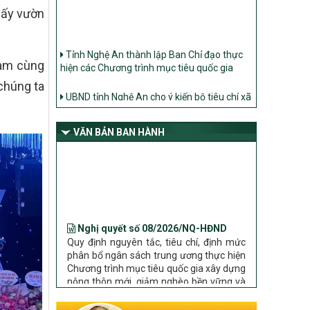
lấy vườn
Tỉnh Nghệ An thành lập Ban Chỉ đạo thực
hiện các Chương trình mục tiêu quốc gia
Nam cùng
chúng ta
UBND tỉnh Nghệ An cho ý kiến bộ tiêu chí xã
Nông thôn mới
Ban Thường vụ Tỉnh ủy Nghệ An ban hành
Chỉ thị về đẩy mạnh thực hiện Chương trình
VĂN BẢN BAN HÀNH
mục tiêu quốc gia xây dựng nông thôn mới,
giảm nghèo bền vững và phát triển kinh tế –
xã hội vùng đồng bào dân tộc thiểu số và
miền núi giai đoạn 2026 – 2030 trên địa bàn
tỉnh Nghệ An
Nghị quyết số 08/2026/NQ-HĐND
Bộ Dân tộc và Tôn giáo làm việc với UBND
Quy định nguyên tắc, tiêu chí, định mức
tỉnh về tình hình thực hiện các Chương trình
phân bổ ngân sách trung ương thực hiện
mục tiêu quốc gia trên địa bàn
Chương trình mục tiêu quốc gia xây dựng
nông thôn mới, giảm nghèo bền vững và
phát triển kinh tế – xã hội vùng đồng bào
dân tộc thiểu số và miền núi giai đoạn
2026 – 2030 trên địa bàn tỉnh Nghệ An