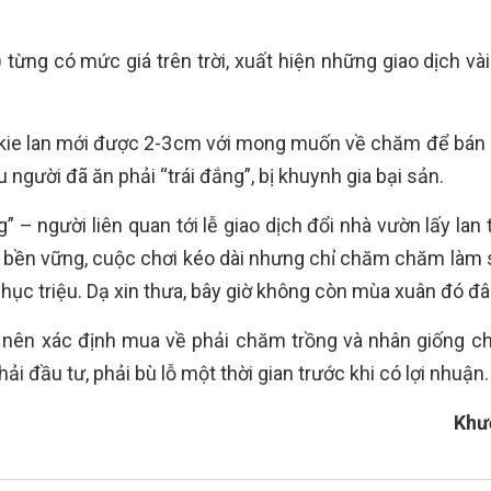
r) từng có mức giá trên trời, xuất hiện những giao dịch và
 kie lan mới được 2-3cm với mong muốn về chăm để bán k
u người đã ăn phải “trái đắng”, bị khuynh gia bại sản.
 người liên quan tới lễ giao dịch đổi nhà vườn lấy lan t
ng bền vững, cuộc chơi kéo dài nhưng chỉ chăm chăm làm
chục triệu. Dạ xin thưa, bây giờ không còn mùa xuân đó đâ
nên xác định mua về phải chăm trồng và nhân giống cho
i đầu tư, phải bù lỗ một thời gian trước khi có lợi nhuận.
Khư