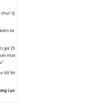
tiêu quốc gia xây dựng nông thôn mới,
giảm nghèo bền vững và phát triển kinh
tế – xã hội vùng đồng bào dân tộc thiểu
i chục tỷ
số và miền núi giai đoạn 2026 – 2030
trên địa bàn tỉnh Nghệ An
Quyết định số 2490/QĐ-UBND
iếm lời.
Về việc thành lập Ban Chỉ đạo Chương
trình mục tiều quốc gia xây dựng nông
thôn mới, giảm nghèo bền vững và phát
triển kinh tế – xã hội vùng đồng bào dân
rị giá 20
tộc thiểu số và miền núi giai đoạn 2026
-2030 tỉnh Nghệ An
 sao mua
Thông tư Số 23/2026/TT-BNNMT
u”.
Thông tư Hướng dẫn thực hiện một số
nội dung Chương trình mục tiêu quốc gia
 tốt thì
xây dựng nông thôn mới, giảm nghèo
bền vững và phát triển kinh tế – xã hội
vùng đồng bào dân tộc thiểu số và miền
núi giai đoạn 2026-2030 thuộc phạm vi
ơng Lực
quản lý nhà nước của Bộ Nông nghiệp và
Môi trường
Quyết định số: 26/2026/QĐ-TTg