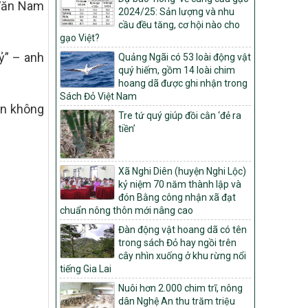
 Văn Nam
Môi trường
2024/25: Sản lượng và nhu
cầu đều tăng, cơ hội nào cho
Quyết định số: 26/2026/QĐ-TTg
gạo Việt?
Quyết định ban hành Bộ tiêu chí và quy
trình đánh giá, phân hạng sản phẩm Mỗi
ỷ” – anh
Quảng Ngãi có 53 loài động vật
xã một sản phẩm
quý hiếm, gồm 14 loài chim
hoang dã được ghi nhận trong
số: 19/2026/QĐ-TTg
Sách Đỏ Việt Nam
Quy định điều kiện, trình tự, thủ tục, hồ sơ
vẫn không
xét, công nhận, công bố và thu hồi quyết
Tre tứ quý giúp đồi cằn ‘đẻ ra
định công nhận xã đạt chuẩn nông thôn
tiền’
mới, xã đạt nông thôn mới hiện đại và
tỉnh, thành phố hoàn thành nhiệm vụ xây
dựng nông thôn mới giai đoạn 2026 –
Xã Nghi Diên (huyện Nghi Lộc)
2030
kỷ niệm 70 năm thành lập và
đón Bằng công nhận xã đạt
Quyết định số 16/2026/QĐ-TTg
chuẩn nông thôn mới nâng cao
Quy định nguyên tắc, tiêu chí, định mức
phân bổ ngân sách trung ương và tỉ lệ
Đàn động vật hoang dã có tên
vốn đối ứng ngân sách của địa phương
trong sách Đỏ hay ngồi trên
thực hiện Chương trình mục tiêu quốc gia
cây nhìn xuống ở khu rừng nổi
xây dựng nông thôn mới, giảm nghèo
tiếng Gia Lai
bền vững và phát triển kinh tế – xã hội
Nuôi hơn 2.000 chim trĩ, nông
vùng đồng bào dân tộc thiểu số và miền
dân Nghệ An thu trăm triệu
núi giai đoạn 2026 – 2030