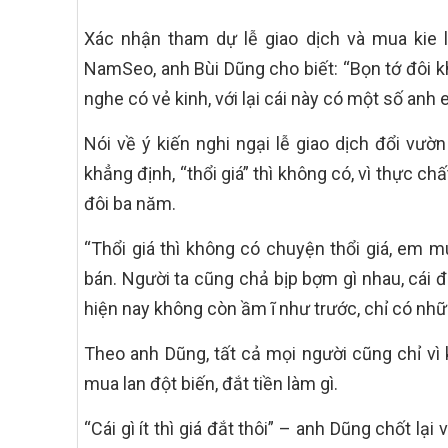
Xác nhận tham dự lễ giao dịch và mua kie 
NamSeo, anh Bùi Dũng cho biết: “Bọn tớ đôi k
nghe có vẻ kinh, với lại cái này có một số anh 
Nói về ý kiến nghi ngại lễ giao dịch đổi vườn 
khẳng định, “thổi giá” thì không có, vì thực c
đôi ba năm.
“Thổi giá thì không có chuyện thổi giá, em
bán. Người ta cũng chả bịp bợm gì nhau, cái đ
hiện nay không còn ầm ĩ như trước, chỉ có nhữ
Theo anh Dũng, tất cả mọi người cũng chỉ vì 
mua lan đột biến, đắt tiền làm gì.
“Cái gì ít thì giá đắt thôi” – anh Dũng chốt lạ