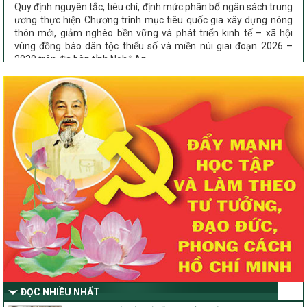
ương thực hiện Chương trình mục tiêu quốc gia xây dựng nông
thôn mới, giảm nghèo bền vững và phát triển kinh tế – xã hội
vùng đồng bào dân tộc thiểu số và miền núi giai đoạn 2026 –
2030 trên địa bàn tỉnh Nghệ An
Chỉ Thị số 22-CT/TU
về đẩy mạnh thực hiện Chương trình mục tiêu quốc gia xây dựng
nông thôn mới, giảm nghèo bền vững và phát triển kinh tế – xã
hội vùng đồng bào dân tộc thiểu số và miền núi giai đoạn 2026 –
2030 trên địa bàn tỉnh Nghệ An
Quyết định số 2490/QĐ-UBND
Về việc thành lập Ban Chỉ đạo Chương trình mục tiều quốc gia xây
dựng nông thôn mới, giảm nghèo bền vững và phát triển kinh tế –
xã hội vùng đồng bào dân tộc thiểu số và miền núi giai đoạn 2026
-2030 tỉnh Nghệ An
Thông tư Số 23/2026/TT-BNNMT
Thông tư Hướng dẫn thực hiện một số nội dung Chương trình
mục tiêu quốc gia xây dựng nông thôn mới, giảm nghèo bền
vững và phát triển kinh tế – xã hội vùng đồng bào dân tộc thiểu
số và miền núi giai đoạn 2026-2030 thuộc phạm vi quản lý nhà
nước của Bộ Nông nghiệp và Môi trường
ĐỌC NHIỀU NHẤT
Quyết định số: 26/2026/QĐ-TTg