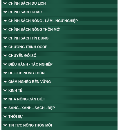
CHÍNH SÁCH DU LỊCH
CHÍNH SÁCH KHÁC
CHÍNH SÁCH NÔNG - LÂM - NGƯ NGHIỆP
CHÍNH SÁCH NÔNG THÔN MỚI
CHÍNH SÁCH TÍN DỤNG
CHƯƠNG TRÌNH OCOP
CHUYỂN ĐỔI SỐ
ĐIỀU HÀNH - TÁC NGHIỆP
DU LỊCH NÔNG THÔN
GIẢM NGHÈO BỀN VỮNG
KINH TẾ
NHÀ NÔNG CẦN BIẾT
SÁNG - XANH - SẠCH - ĐẸP
THỜI SỰ
TIN TỨC NÔNG THÔN MỚI