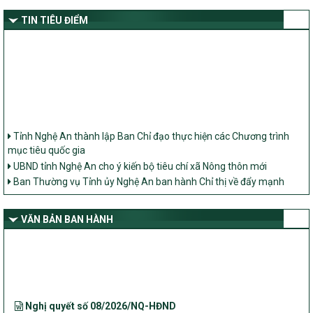
TIN TIÊU ĐIỂM
Tỉnh Nghệ An thành lập Ban Chỉ đạo thực hiện các Chương trình
mục tiêu quốc gia
UBND tỉnh Nghệ An cho ý kiến bộ tiêu chí xã Nông thôn mới
Ban Thường vụ Tỉnh ủy Nghệ An ban hành Chỉ thị về đẩy mạnh
thực hiện Chương trình mục tiêu quốc gia xây dựng nông thôn mới,
giảm nghèo bền vững và phát triển kinh tế – xã hội vùng đồng bào
dân tộc thiểu số và miền núi giai đoạn 2026 – 2030 trên địa bàn tỉnh
VĂN BẢN BAN HÀNH
Nghệ An
Bộ Dân tộc và Tôn giáo làm việc với UBND tỉnh về tình hình thực
hiện các Chương trình mục tiêu quốc gia trên địa bàn
Nghị quyết số 08/2026/NQ-HĐND
Quy định nguyên tắc, tiêu chí, định mức phân bổ ngân sách trung