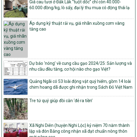
Giá cau tươi ở Đắk Lắk “tuột dốc” chỉ còn 40.000-
Quyết định ban hành Bộ tiêu chí và quy trình đánh giá, phân hạng
60.000 đồng/kg, lò sấy, đại lý thu mua có động thái lạ
sản phẩm Mỗi xã một sản phẩm
số: 19/2026/QĐ-TTg
Áp dụng kỹ thuật rải vụ, giá nhãn xuồng cơm vàng
Quy định điều kiện, trình tự, thủ tục, hồ sơ xét, công nhận, công bố
tăng cao
và thu hồi quyết định công nhận xã đạt chuẩn nông thôn mới, xã
đạt nông thôn mới hiện đại và tỉnh, thành phố hoàn thành nhiệm
vụ xây dựng nông thôn mới giai đoạn 2026 – 2030
Quyết định số 16/2026/QĐ-TTg
Quy định nguyên tắc, tiêu chí, định mức phân bổ ngân sách trung
Dự báo ‘nóng’ về cung cầu gạo 2024/25: Sản lượng và
ương và tỉ lệ vốn đối ứng ngân sách của địa phương thực hiện
nhu cầu đều tăng, cơ hội nào cho gạo Việt?
Chương trình mục tiêu quốc gia xây dựng nông thôn mới, giảm
nghèo bền vững và phát triển kinh tế – xã hội vùng đồng bào dân
tộc thiểu số và miền núi giai đoạn 2026 – 2030
Quảng Ngãi có 53 loài động vật quý hiếm, gồm 14 loài
chim hoang dã được ghi nhận trong Sách Đỏ Việt Nam
1451/QĐ-UBND
Phê duyệt danh sách các xã thuộc nhóm 1, nhóm 2, nhóm 3
Tre tứ quý giúp đồi cằn ‘đẻ ra tiền’
trong xây dựng nông thôn mới giai đoạn 2026-2030 trên địa bàn
tỉnh Nghệ An
103/PTNT-NTM
Về việc đăng ký thực hiện Dự án liên kết theo chuỗi giá trị thuộc
Xã Nghi Diên (huyện Nghi Lộc) kỷ niệm 70 năm thành
Dự án 2 – Chương trình Mục tiêu quốc gia Giảm nghèo bền vững
lập và đón Bằng công nhận xã đạt chuẩn nông thôn
giai đoạn 2021-2025 được kéo dài sang năm 2026