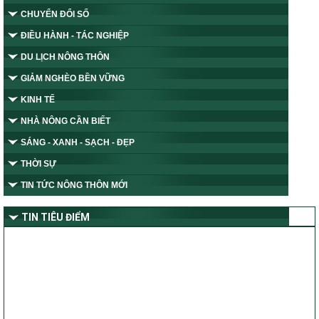
CHUYỂN ĐỔI SỐ
ĐIỀU HÀNH - TÁC NGHIỆP
DU LỊCH NÔNG THÔN
GIẢM NGHÈO BỀN VỮNG
KINH TẾ
NHÀ NÔNG CẦN BIẾT
SÁNG - XANH - SẠCH - ĐẸP
THỜI SỰ
TIN TỨC NÔNG THÔN MỚI
TIN TIÊU ĐIỂM