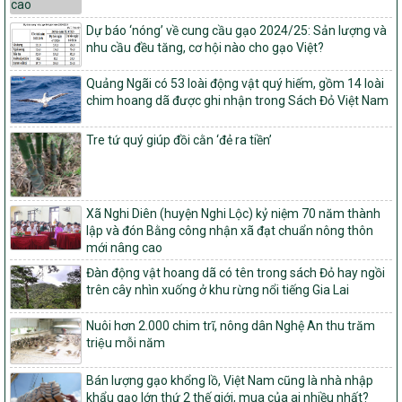
Quyết định số 16/2026/QĐ-TTg
Dự báo ‘nóng’ về cung cầu gạo 2024/25: Sản lượng và
Quy định nguyên tắc, tiêu chí, định mức phân bổ ngân sách trung
nhu cầu đều tăng, cơ hội nào cho gạo Việt?
ương và tỉ lệ vốn đối ứng ngân sách của địa phương thực hiện
Chương trình mục tiêu quốc gia xây dựng nông thôn mới, giảm
Quảng Ngãi có 53 loài động vật quý hiếm, gồm 14 loài
nghèo bền vững và phát triển kinh tế – xã hội vùng đồng bào dân
chim hoang dã được ghi nhận trong Sách Đỏ Việt Nam
tộc thiểu số và miền núi giai đoạn 2026 – 2030
1451/QĐ-UBND
Tre tứ quý giúp đồi cằn ‘đẻ ra tiền’
Phê duyệt danh sách các xã thuộc nhóm 1, nhóm 2, nhóm 3
trong xây dựng nông thôn mới giai đoạn 2026-2030 trên địa bàn
tỉnh Nghệ An
103/PTNT-NTM
Xã Nghi Diên (huyện Nghi Lộc) kỷ niệm 70 năm thành
Về việc đăng ký thực hiện Dự án liên kết theo chuỗi giá trị thuộc
lập và đón Bằng công nhận xã đạt chuẩn nông thôn
Dự án 2 – Chương trình Mục tiêu quốc gia Giảm nghèo bền vững
mới nâng cao
giai đoạn 2021-2025 được kéo dài sang năm 2026
Đàn động vật hoang dã có tên trong sách Đỏ hay ngồi
827/QĐ-BNNMT
trên cây nhìn xuống ở khu rừng nổi tiếng Gia Lai
Quyết định Ban hành Kế hoạch triển khai thực hiện Chương trình
mục tiêu quốc gia xây dựng nông thôn mới, giảm nghèo bền
Nuôi hơn 2.000 chim trĩ, nông dân Nghệ An thu trăm
vững và phát triển kinh tế – xã hội vùng đồng bào dân tộc thiểu
triệu mỗi năm
số và miền núi giai đoạn 2026-2035, giai đoạn I: Từ năm 2026
đến năm 2030
Bán lượng gạo khổng lồ, Việt Nam cũng là nhà nhập
khẩu gạo lớn thứ 2 thế giới, mua của ai nhiều nhất?
14/2026/TT-BNNMT