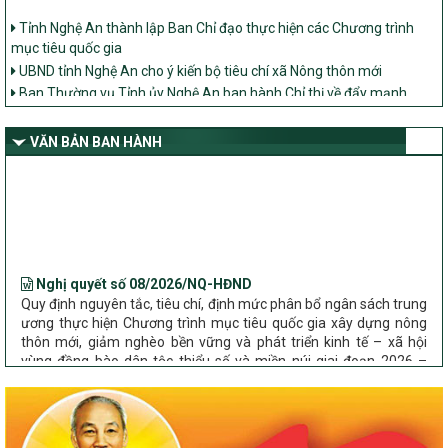
Tỉnh Nghệ An thành lập Ban Chỉ đạo thực hiện các Chương trình
mục tiêu quốc gia
UBND tỉnh Nghệ An cho ý kiến bộ tiêu chí xã Nông thôn mới
Ban Thường vụ Tỉnh ủy Nghệ An ban hành Chỉ thị về đẩy mạnh
thực hiện Chương trình mục tiêu quốc gia xây dựng nông thôn mới,
giảm nghèo bền vững và phát triển kinh tế – xã hội vùng đồng bào
VĂN BẢN BAN HÀNH
dân tộc thiểu số và miền núi giai đoạn 2026 – 2030 trên địa bàn tỉnh
Nghệ An
Bộ Dân tộc và Tôn giáo làm việc với UBND tỉnh về tình hình thực
hiện các Chương trình mục tiêu quốc gia trên địa bàn
Nghị quyết số 08/2026/NQ-HĐND
Quy định nguyên tắc, tiêu chí, định mức phân bổ ngân sách trung
ương thực hiện Chương trình mục tiêu quốc gia xây dựng nông
thôn mới, giảm nghèo bền vững và phát triển kinh tế – xã hội
vùng đồng bào dân tộc thiểu số và miền núi giai đoạn 2026 –
2030 trên địa bàn tỉnh Nghệ An
Chỉ Thị số 22-CT/TU
về đẩy mạnh thực hiện Chương trình mục tiêu quốc gia xây dựng
nông thôn mới, giảm nghèo bền vững và phát triển kinh tế – xã