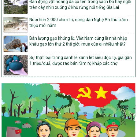
Đàn động vật hoang dã có tên trong sách Đỏ hay ngồi
Quyết định Ban hành Kế hoạch triển khai thực hiện Chương trình
trên cây nhìn xuống ở khu rừng nổi tiếng Gia Lai
mục tiêu quốc gia xây dựng nông thôn mới, giảm nghèo bền
vững và phát triển kinh tế – xã hội vùng đồng bào dân tộc thiểu
Nuôi hơn 2.000 chim trĩ, nông dân Nghệ An thu trăm
số và miền núi giai đoạn 2026-2035, giai đoạn I: Từ năm 2026
triệu mỗi năm
đến năm 2030
14/2026/TT-BNNMT
Bán lượng gạo khổng lồ, Việt Nam cũng là nhà nhập
Hướng dẫn thực hiện một số nội dung tiêu chí, điều kiện thuộc Bộ
khẩu gạo lớn thứ 2 thế giới, mua của ai nhiều nhất?
tiêu chí quốc gia về nông thôn mới giai đoạn 2026 – 2030 thuộc
phạm vi quản lý nhà nước của Bộ Nông nghiệp và Môi trường
Sự thật loại trứng xanh lè xanh lét siêu độc, lạ, giá gần
1 triệu/quả, được rao bán rầm rộ khắp các chợ
417/QĐ-BNNMT
Phê duyệt Chương trình mục tiêu quốc gia xây dựng nông thôn
mới, giảm nghèo bền vững và phát triển kinh tế – xã hội vùng
đồng bào dân tộc thiểu số và miền núi giai đoạn 2026-2035, giai
đoạn I: Từ năm 2026 đến năm 2030
Nghị quyết số 08/2026/NQ-HĐND
Quy định nguyên tắc, tiêu chí, định mức phân bổ ngân sách trung
ương thực hiện Chương trình mục tiêu quốc gia xây dựng nông
thôn mới, giảm nghèo bền vững và phát triển kinh tế – xã hội
vùng đồng bào dân tộc thiểu số và miền núi giai đoạn 2026 –
2030 trên địa bàn tỉnh Nghệ An