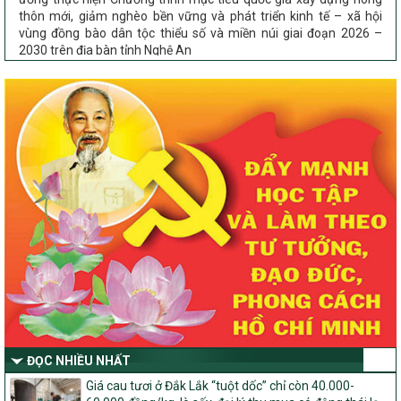
thôn mới, giảm nghèo bền vững và phát triển kinh tế – xã hội
vùng đồng bào dân tộc thiểu số và miền núi giai đoạn 2026 –
2030 trên địa bàn tỉnh Nghệ An
Chỉ Thị số 22-CT/TU
về đẩy mạnh thực hiện Chương trình mục tiêu quốc gia xây dựng
nông thôn mới, giảm nghèo bền vững và phát triển kinh tế – xã
hội vùng đồng bào dân tộc thiểu số và miền núi giai đoạn 2026 –
2030 trên địa bàn tỉnh Nghệ An
Quyết định số 2490/QĐ-UBND
Về việc thành lập Ban Chỉ đạo Chương trình mục tiều quốc gia xây
dựng nông thôn mới, giảm nghèo bền vững và phát triển kinh tế –
xã hội vùng đồng bào dân tộc thiểu số và miền núi giai đoạn 2026
-2030 tỉnh Nghệ An
Thông tư Số 23/2026/TT-BNNMT
Thông tư Hướng dẫn thực hiện một số nội dung Chương trình
mục tiêu quốc gia xây dựng nông thôn mới, giảm nghèo bền
vững và phát triển kinh tế – xã hội vùng đồng bào dân tộc thiểu
số và miền núi giai đoạn 2026-2030 thuộc phạm vi quản lý nhà
nước của Bộ Nông nghiệp và Môi trường
ĐỌC NHIỀU NHẤT
Quyết định số: 26/2026/QĐ-TTg
Giá cau tươi ở Đắk Lắk “tuột dốc” chỉ còn 40.000-
Quyết định ban hành Bộ tiêu chí và quy trình đánh giá, phân hạng