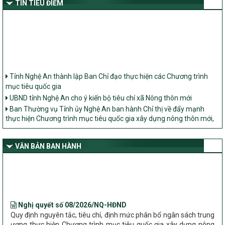
TIN TIÊU ĐIỂM
Tỉnh Nghệ An thành lập Ban Chỉ đạo thực hiện các Chương trình
mục tiêu quốc gia
UBND tỉnh Nghệ An cho ý kiến bộ tiêu chí xã Nông thôn mới
Ban Thường vụ Tỉnh ủy Nghệ An ban hành Chỉ thị về đẩy mạnh
thực hiện Chương trình mục tiêu quốc gia xây dựng nông thôn mới,
giảm nghèo bền vững và phát triển kinh tế – xã hội vùng đồng bào
dân tộc thiểu số và miền núi giai đoạn 2026 – 2030 trên địa bàn tỉnh
Nghệ An
VĂN BẢN BAN HÀNH
Bộ Dân tộc và Tôn giáo làm việc với UBND tỉnh về tình hình thực
hiện các Chương trình mục tiêu quốc gia trên địa bàn
Nghị quyết số 08/2026/NQ-HĐND
Quy định nguyên tắc, tiêu chí, định mức phân bổ ngân sách trung
ương thực hiện Chương trình mục tiêu quốc gia xây dựng nông