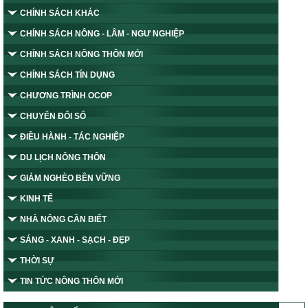
CHÍNH SÁCH KHÁC
CHÍNH SÁCH NÔNG - LÂM - NGƯ NGHIỆP
CHÍNH SÁCH NÔNG THÔN MỚI
CHÍNH SÁCH TÍN DỤNG
CHƯƠNG TRÌNH OCOP
CHUYỂN ĐỔI SỐ
ĐIỀU HÀNH - TÁC NGHIỆP
DU LỊCH NÔNG THÔN
GIẢM NGHÈO BỀN VỮNG
KINH TẾ
NHÀ NÔNG CẦN BIẾT
SÁNG - XANH - SẠCH - ĐẸP
THỜI SỰ
TIN TỨC NÔNG THÔN MỚI