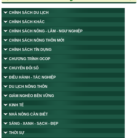
CHÍNH SÁCH DU LỊCH
CHÍNH SÁCH KHÁC
CHÍNH SÁCH NÔNG - LÂM - NGƯ NGHIỆP
CHÍNH SÁCH NÔNG THÔN MỚI
CHÍNH SÁCH TÍN DỤNG
CHƯƠNG TRÌNH OCOP
CHUYỂN ĐỔI SỐ
ĐIỀU HÀNH - TÁC NGHIỆP
DU LỊCH NÔNG THÔN
GIẢM NGHÈO BỀN VỮNG
KINH TẾ
NHÀ NÔNG CẦN BIẾT
SÁNG - XANH - SẠCH - ĐẸP
THỜI SỰ