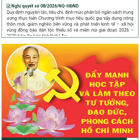
Nghị quyết số 08/2026/NQ-HĐND
Quy định nguyên tắc, tiêu chí, định mức phân bổ ngân sách trung
ương thực hiện Chương trình mục tiêu quốc gia xây dựng nông
thôn mới, giảm nghèo bền vững và phát triển kinh tế – xã hội
vùng đồng bào dân tộc thiểu số và miền núi giai đoạn 2026 –
2030 trên địa bàn tỉnh Nghệ An
Chỉ Thị số 22-CT/TU
về đẩy mạnh thực hiện Chương trình mục tiêu quốc gia xây dựng
nông thôn mới, giảm nghèo bền vững và phát triển kinh tế – xã
hội vùng đồng bào dân tộc thiểu số và miền núi giai đoạn 2026 –
2030 trên địa bàn tỉnh Nghệ An
Quyết định số 2490/QĐ-UBND
Về việc thành lập Ban Chỉ đạo Chương trình mục tiều quốc gia xây
dựng nông thôn mới, giảm nghèo bền vững và phát triển kinh tế –
xã hội vùng đồng bào dân tộc thiểu số và miền núi giai đoạn 2026
-2030 tỉnh Nghệ An
Thông tư Số 23/2026/TT-BNNMT
Thông tư Hướng dẫn thực hiện một số nội dung Chương trình
mục tiêu quốc gia xây dựng nông thôn mới, giảm nghèo bền
vững và phát triển kinh tế – xã hội vùng đồng bào dân tộc thiểu
số và miền núi giai đoạn 2026-2030 thuộc phạm vi quản lý nhà
nước của Bộ Nông nghiệp và Môi trường