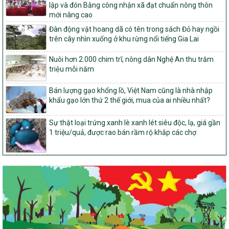
Dự án 2 – Chương trình Mục tiêu quốc gia Giảm nghèo bền vững
lập và đón Bằng công nhận xã đạt chuẩn nông thôn
giai đoạn 2021-2025 được kéo dài sang năm 2026
mới nâng cao
827/QĐ-BNNMT
Đàn động vật hoang dã có tên trong sách Đỏ hay ngồi
Quyết định Ban hành Kế hoạch triển khai thực hiện Chương trình
trên cây nhìn xuống ở khu rừng nổi tiếng Gia Lai
mục tiêu quốc gia xây dựng nông thôn mới, giảm nghèo bền
vững và phát triển kinh tế – xã hội vùng đồng bào dân tộc thiểu
Nuôi hơn 2.000 chim trĩ, nông dân Nghệ An thu trăm
số và miền núi giai đoạn 2026-2035, giai đoạn I: Từ năm 2026
triệu mỗi năm
đến năm 2030
Bán lượng gạo khổng lồ, Việt Nam cũng là nhà nhập
14/2026/TT-BNNMT
khẩu gạo lớn thứ 2 thế giới, mua của ai nhiều nhất?
Hướng dẫn thực hiện một số nội dung tiêu chí, điều kiện thuộc Bộ
tiêu chí quốc gia về nông thôn mới giai đoạn 2026 – 2030 thuộc
phạm vi quản lý nhà nước của Bộ Nông nghiệp và Môi trường
Sự thật loại trứng xanh lè xanh lét siêu độc, lạ, giá gần
1 triệu/quả, được rao bán rầm rộ khắp các chợ
417/QĐ-BNNMT
Phê duyệt Chương trình mục tiêu quốc gia xây dựng nông thôn
mới, giảm nghèo bền vững và phát triển kinh tế – xã hội vùng
đồng bào dân tộc thiểu số và miền núi giai đoạn 2026-2035, giai
đoạn I: Từ năm 2026 đến năm 2030
Nghị quyết số 08/2026/NQ-HĐND
Quy định nguyên tắc, tiêu chí, định mức phân bổ ngân sách trung
ương thực hiện Chương trình mục tiêu quốc gia xây dựng nông
thôn mới, giảm nghèo bền vững và phát triển kinh tế – xã hội