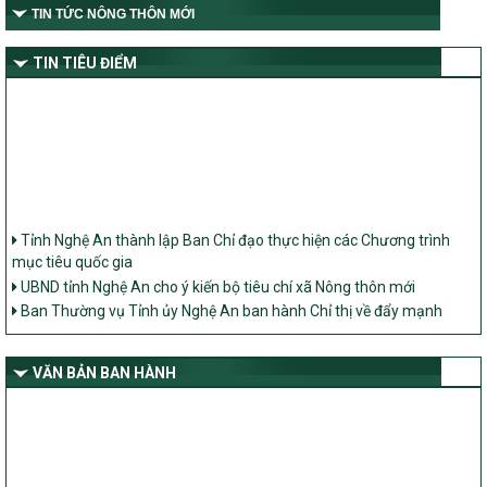
TIN TỨC NÔNG THÔN MỚI
TIN TIÊU ĐIỂM
Tỉnh Nghệ An thành lập Ban Chỉ đạo thực hiện các Chương trình
mục tiêu quốc gia
UBND tỉnh Nghệ An cho ý kiến bộ tiêu chí xã Nông thôn mới
Ban Thường vụ Tỉnh ủy Nghệ An ban hành Chỉ thị về đẩy mạnh
thực hiện Chương trình mục tiêu quốc gia xây dựng nông thôn mới,
giảm nghèo bền vững và phát triển kinh tế – xã hội vùng đồng bào
dân tộc thiểu số và miền núi giai đoạn 2026 – 2030 trên địa bàn tỉnh
VĂN BẢN BAN HÀNH
Nghệ An
Bộ Dân tộc và Tôn giáo làm việc với UBND tỉnh về tình hình thực
hiện các Chương trình mục tiêu quốc gia trên địa bàn