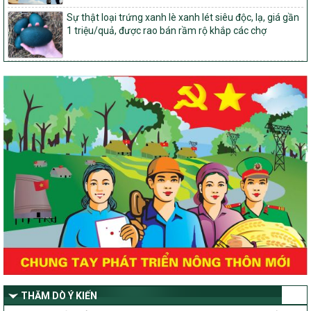
phạm vi quản lý nhà nước của Bộ Nông nghiệp và Môi trường
Sự thật loại trứng xanh lè xanh lét siêu độc, lạ, giá gần
417/QĐ-BNNMT
1 triệu/quả, được rao bán rầm rộ khắp các chợ
Phê duyệt Chương trình mục tiêu quốc gia xây dựng nông thôn
mới, giảm nghèo bền vững và phát triển kinh tế – xã hội vùng
đồng bào dân tộc thiểu số và miền núi giai đoạn 2026-2035, giai
đoạn I: Từ năm 2026 đến năm 2030
Nghị quyết số 08/2026/NQ-HĐND
Quy định nguyên tắc, tiêu chí, định mức phân bổ ngân sách trung
ương thực hiện Chương trình mục tiêu quốc gia xây dựng nông
thôn mới, giảm nghèo bền vững và phát triển kinh tế – xã hội
vùng đồng bào dân tộc thiểu số và miền núi giai đoạn 2026 –
2030 trên địa bàn tỉnh Nghệ An
Chỉ Thị số 22-CT/TU
về đẩy mạnh thực hiện Chương trình mục tiêu quốc gia xây dựng
nông thôn mới, giảm nghèo bền vững và phát triển kinh tế – xã
hội vùng đồng bào dân tộc thiểu số và miền núi giai đoạn 2026 –
2030 trên địa bàn tỉnh Nghệ An
Quyết định số 2490/QĐ-UBND
Về việc thành lập Ban Chỉ đạo Chương trình mục tiều quốc gia xây
THĂM DÒ Ý KIẾN
dựng nông thôn mới, giảm nghèo bền vững và phát triển kinh tế –