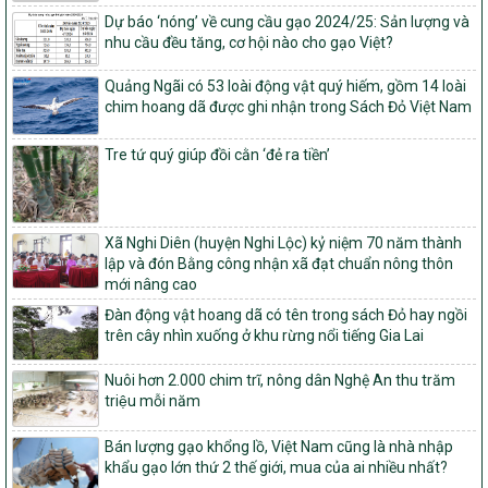
ương và tỉ lệ vốn đối ứng ngân sách của địa phương thực hiện
Dự báo ‘nóng’ về cung cầu gạo 2024/25: Sản lượng và
Chương trình mục tiêu quốc gia xây dựng nông thôn mới, giảm
nhu cầu đều tăng, cơ hội nào cho gạo Việt?
nghèo bền vững và phát triển kinh tế – xã hội vùng đồng bào dân
tộc thiểu số và miền núi giai đoạn 2026 – 2030
Quảng Ngãi có 53 loài động vật quý hiếm, gồm 14 loài
chim hoang dã được ghi nhận trong Sách Đỏ Việt Nam
1451/QĐ-UBND
Phê duyệt danh sách các xã thuộc nhóm 1, nhóm 2, nhóm 3
trong xây dựng nông thôn mới giai đoạn 2026-2030 trên địa bàn
Tre tứ quý giúp đồi cằn ‘đẻ ra tiền’
tỉnh Nghệ An
103/PTNT-NTM
Về việc đăng ký thực hiện Dự án liên kết theo chuỗi giá trị thuộc
Xã Nghi Diên (huyện Nghi Lộc) kỷ niệm 70 năm thành
Dự án 2 – Chương trình Mục tiêu quốc gia Giảm nghèo bền vững
lập và đón Bằng công nhận xã đạt chuẩn nông thôn
giai đoạn 2021-2025 được kéo dài sang năm 2026
mới nâng cao
827/QĐ-BNNMT
Đàn động vật hoang dã có tên trong sách Đỏ hay ngồi
Quyết định Ban hành Kế hoạch triển khai thực hiện Chương trình
trên cây nhìn xuống ở khu rừng nổi tiếng Gia Lai
mục tiêu quốc gia xây dựng nông thôn mới, giảm nghèo bền
vững và phát triển kinh tế – xã hội vùng đồng bào dân tộc thiểu
Nuôi hơn 2.000 chim trĩ, nông dân Nghệ An thu trăm
số và miền núi giai đoạn 2026-2035, giai đoạn I: Từ năm 2026
triệu mỗi năm
đến năm 2030
14/2026/TT-BNNMT
Bán lượng gạo khổng lồ, Việt Nam cũng là nhà nhập
Hướng dẫn thực hiện một số nội dung tiêu chí, điều kiện thuộc Bộ
khẩu gạo lớn thứ 2 thế giới, mua của ai nhiều nhất?
tiêu chí quốc gia về nông thôn mới giai đoạn 2026 – 2030 thuộc