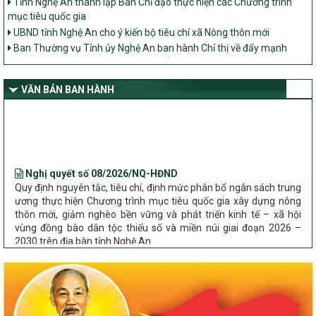
mục tiêu quốc gia
UBND tỉnh Nghệ An cho ý kiến bộ tiêu chí xã Nông thôn mới
Ban Thường vụ Tỉnh ủy Nghệ An ban hành Chỉ thị về đẩy mạnh
thực hiện Chương trình mục tiêu quốc gia xây dựng nông thôn mới,
giảm nghèo bền vững và phát triển kinh tế – xã hội vùng đồng bào
dân tộc thiểu số và miền núi giai đoạn 2026 – 2030 trên địa bàn tỉnh
VĂN BẢN BAN HÀNH
Nghệ An
Bộ Dân tộc và Tôn giáo làm việc với UBND tỉnh về tình hình thực
hiện các Chương trình mục tiêu quốc gia trên địa bàn
Nghị quyết số 08/2026/NQ-HĐND
Quy định nguyên tắc, tiêu chí, định mức phân bổ ngân sách trung
ương thực hiện Chương trình mục tiêu quốc gia xây dựng nông
thôn mới, giảm nghèo bền vững và phát triển kinh tế – xã hội
vùng đồng bào dân tộc thiểu số và miền núi giai đoạn 2026 –
2030 trên địa bàn tỉnh Nghệ An
Chỉ Thị số 22-CT/TU
về đẩy mạnh thực hiện Chương trình mục tiêu quốc gia xây dựng
nông thôn mới, giảm nghèo bền vững và phát triển kinh tế – xã
hội vùng đồng bào dân tộc thiểu số và miền núi giai đoạn 2026 –
2030 trên địa bàn tỉnh Nghệ An