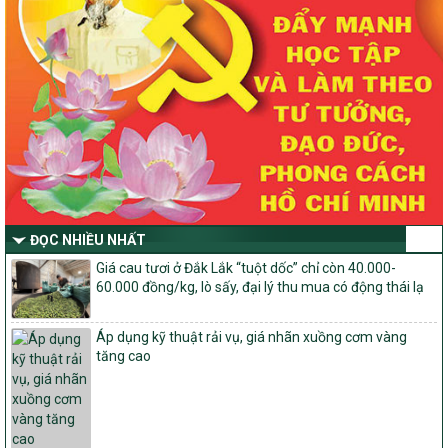
Quyết định số 2490/QĐ-UBND
Về việc thành lập Ban Chỉ đạo Chương trình mục tiều quốc gia xây
dựng nông thôn mới, giảm nghèo bền vững và phát triển kinh tế –
xã hội vùng đồng bào dân tộc thiểu số và miền núi giai đoạn 2026
-2030 tỉnh Nghệ An
Thông tư Số 23/2026/TT-BNNMT
Thông tư Hướng dẫn thực hiện một số nội dung Chương trình
mục tiêu quốc gia xây dựng nông thôn mới, giảm nghèo bền
vững và phát triển kinh tế – xã hội vùng đồng bào dân tộc thiểu
số và miền núi giai đoạn 2026-2030 thuộc phạm vi quản lý nhà
nước của Bộ Nông nghiệp và Môi trường
ĐỌC NHIỀU NHẤT
Quyết định số: 26/2026/QĐ-TTg
Quyết định ban hành Bộ tiêu chí và quy trình đánh giá, phân hạng
Giá cau tươi ở Đắk Lắk “tuột dốc” chỉ còn 40.000-
sản phẩm Mỗi xã một sản phẩm
60.000 đồng/kg, lò sấy, đại lý thu mua có động thái lạ
số: 19/2026/QĐ-TTg
Quy định điều kiện, trình tự, thủ tục, hồ sơ xét, công nhận, công bố
Áp dụng kỹ thuật rải vụ, giá nhãn xuồng cơm vàng
và thu hồi quyết định công nhận xã đạt chuẩn nông thôn mới, xã
tăng cao
đạt nông thôn mới hiện đại và tỉnh, thành phố hoàn thành nhiệm
vụ xây dựng nông thôn mới giai đoạn 2026 – 2030
Quyết định số 16/2026/QĐ-TTg
Quy định nguyên tắc, tiêu chí, định mức phân bổ ngân sách trung