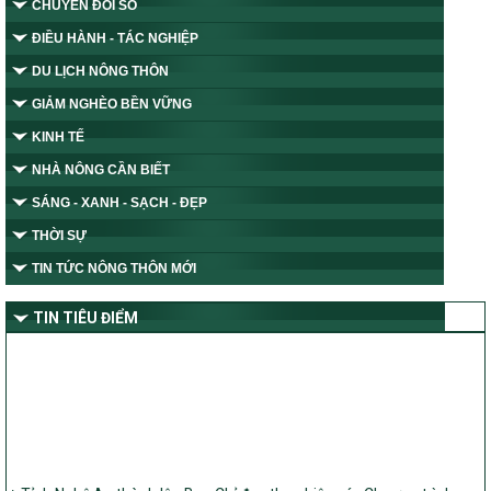
CHUYỂN ĐỔI SỐ
ĐIỀU HÀNH - TÁC NGHIỆP
DU LỊCH NÔNG THÔN
GIẢM NGHÈO BỀN VỮNG
KINH TẾ
NHÀ NÔNG CẦN BIẾT
SÁNG - XANH - SẠCH - ĐẸP
THỜI SỰ
TIN TỨC NÔNG THÔN MỚI
TIN TIÊU ĐIỂM
Tỉnh Nghệ An thành lập Ban Chỉ đạo thực hiện các Chương trình