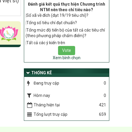
 Việt st)
2030 thuộc phạm vi quản lý nhà nước
Đánh giá kết quả thực hiện Chương trình
của Bộ Nông nghiệp và Môi trường
NTM nên theo chỉ tiêu nào?
Số xã về đích (đạt 19/19 tiêu chí)?
417/QĐ-BNNMT
Phê duyệt Chương trình mục tiêu quốc
Tổng số tiêu chí đạt chuẩn?
gia xây dựng nông thôn mới, giảm nghèo
Tổng mức độ tiến bộ của tất cả các tiêu chí
bền vững và phát triển kinh tế – xã hội
(theo phương pháp chấm điểm)?
vùng đồng bào dân tộc thiểu số và miền
Tất cả các ý kiến trên
núi giai đoạn 2026-2035, giai đoạn I: Từ
năm 2026 đến năm 2030
Xem bình chọn
Nghị quyết số 08/2026/NQ-HĐND
Quy định nguyên tắc, tiêu chí, định mức
THỐNG KÊ
phân bổ ngân sách trung ương thực hiện
Chương trình mục tiêu quốc gia xây dựng
Đang truy cập
0
nông thôn mới, giảm nghèo bền vững và
phát triển kinh tế – xã hội vùng đồng bào
Hôm nay
0
dân tộc thiểu số và miền núi giai đoạn
2026 – 2030 trên địa bàn tỉnh Nghệ An
Tháng hiện tại
421
Chỉ Thị số 22-CT/TU
Tổng lượt truy cập
659
về đẩy mạnh thực hiện Chương trình mục
tiêu quốc gia xây dựng nông thôn mới,
giảm nghèo bền vững và phát triển kinh