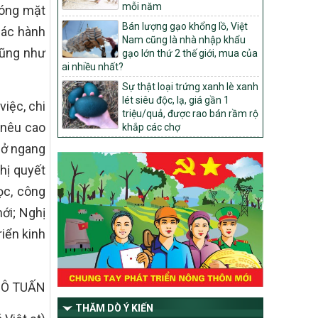
Phê duyệt danh sách các xã thuộc nhóm
mỗi năm
hóng mặt
1, nhóm 2, nhóm 3 trong xây dựng nông
Bán lượng gạo khổng lồ, Việt
thôn mới giai đoạn 2026-2030 trên địa
các hành
Nam cũng là nhà nhập khẩu
bàn tỉnh Nghệ An
cũng như
gạo lớn thứ 2 thế giới, mua của
103/PTNT-NTM
ai nhiều nhất?
Về việc đăng ký thực hiện Dự án liên kết
Sự thật loại trứng xanh lè xanh
theo chuỗi giá trị thuộc Dự án 2 –
lét siêu độc, lạ, giá gần 1
Chương trình Mục tiêu quốc gia Giảm
iệc, chi
triệu/quả, được rao bán rầm rộ
nghèo bền vững giai đoạn 2021-2025
 nêu cao
khắp các chợ
được kéo dài sang năm 2026
sở ngang
827/QĐ-BNNMT
Quyết định Ban hành Kế hoạch triển khai
hị quyết
thực hiện Chương trình mục tiêu quốc gia
ọc, công
xây dựng nông thôn mới, giảm nghèo
bền vững và phát triển kinh tế – xã hội
ới; Nghị
vùng đồng bào dân tộc thiểu số và miền
iển kinh
núi giai đoạn 2026-2035, giai đoạn I: Từ
năm 2026 đến năm 2030
14/2026/TT-BNNMT
Hướng dẫn thực hiện một số nội dung
Ô TUẤN
tiêu chí, điều kiện thuộc Bộ tiêu chí quốc
THĂM DÒ Ý KIẾN
gia về nông thôn mới giai đoạn 2026 –