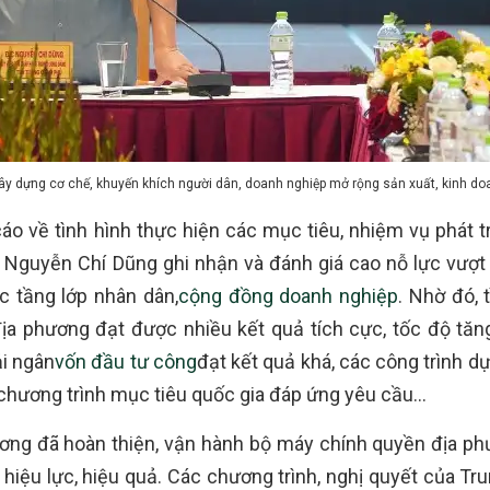
y dựng cơ chế, khuyến khích người dân, doanh nghiệp mở rộng sản xuất, kinh do
áo về tình hình thực hiện các mục tiêu, nhiệm vụ phát tr
 Nguyễn Chí Dũng ghi nhận và đánh giá cao nỗ lực vượt
c tầng lớp nhân dân,
cộng đồng doanh nghiệp
. Nhờ đó, 
ịa phương đạt được nhiều kết quả tích cực, tốc độ tăn
ải ngân
vốn đầu tư công
đạt kết quả khá, các công trình dự
c chương trình mục tiêu quốc gia đáp ứng yêu cầu…
ơng đã hoàn thiện, vận hành bộ máy chính quyền địa ph
 hiệu lực, hiệu quả. Các chương trình, nghị quyết của Tr