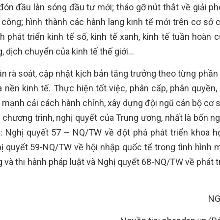
 đón đầu làn sóng đầu tư mới; tháo gỡ nút thắt về giải p
 công; hình thành các hành lang kinh tế mới trên cơ sở 
phát triển kinh tế số, kinh tế xanh, kinh tế tuần hoàn 
 dịch chuyển của kinh tế thế giới…
 rà soát, cập nhật kịch bản tăng trưởng theo từng phần v
nền kinh tế. Thực hiện tốt việc, phân cấp, phân quyền,
y mạnh cải cách hành chính, xây dựng đội ngũ cán bộ cơ 
 chương trình, nghị quyết của Trung ương, nhất là bốn ng
à: Nghị quyết 57 – NQ/TW về đột phá phát triển khoa h
ị quyết 59-NQ/TW về hội nhập quốc tế trong tình hình m
và thi hành pháp luật và Nghị quyết 68-NQ/TW về phát tr
NG