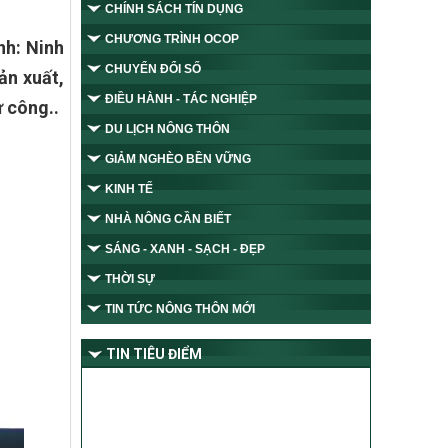
CHÍNH SÁCH TÍN DỤNG
CHƯƠNG TRÌNH OCOP
nh: Ninh
CHUYỂN ĐỔI SỐ
ản xuất,
ĐIỀU HÀNH - TÁC NGHIỆP
ư công..
DU LỊCH NÔNG THÔN
GIẢM NGHÈO BỀN VỮNG
KINH TẾ
NHÀ NÔNG CẦN BIẾT
SÁNG - XANH - SẠCH - ĐẸP
THỜI SỰ
TIN TỨC NÔNG THÔN MỚI
TIN TIÊU ĐIỂM