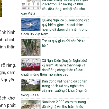
Quyết định ban hành Bộ tiêu chí và quy
2024/25: Sản lượng và nhu
trình đánh giá, phân hạng sản phẩm Mỗi
cầu đều tăng, cơ hội nào cho
xã một sản phẩm
gạo Việt?
số: 19/2026/QĐ-TTg
Quảng Ngãi có 53 loài động vật
Quy định điều kiện, trình tự, thủ tục, hồ sơ
quý hiếm, gồm 14 loài chim
xét, công nhận, công bố và thu hồi quyết
hoang dã được ghi nhận trong
ình hình
định công nhận xã đạt chuẩn nông thôn
Sách Đỏ Việt Nam
mới, xã đạt nông thôn mới hiện đại và
nh chính
Tre tứ quý giúp đồi cằn ‘đẻ ra
tỉnh, thành phố hoàn thành nhiệm vụ xây
tiền’
inh thần
dựng nông thôn mới giai đoạn 2026 –
2030
Quyết định số 16/2026/QĐ-TTg
Xã Nghi Diên (huyện Nghi Lộc)
rõ ràng,
Quy định nguyên tắc, tiêu chí, định mức
kỷ niệm 70 năm thành lập và
phân bổ ngân sách trung ương và tỉ lệ
đón Bằng công nhận xã đạt
ghĩ, dám
vốn đối ứng ngân sách của địa phương
chuẩn nông thôn mới nâng cao
thực hiện Chương trình mục tiêu quốc gia
g Nguyễn
Đàn động vật hoang dã có tên
xây dựng nông thôn mới, giảm nghèo
trong sách Đỏ hay ngồi trên
bền vững và phát triển kinh tế – xã hội
cây nhìn xuống ở khu rừng nổi
vùng đồng bào dân tộc thiểu số và miền
tiếng Gia Lai
núi giai đoạn 2026 – 2030
ách khơi
Nuôi hơn 2.000 chim trĩ, nông
1451/QĐ-UBND
ạnh phát
dân Nghệ An thu trăm triệu