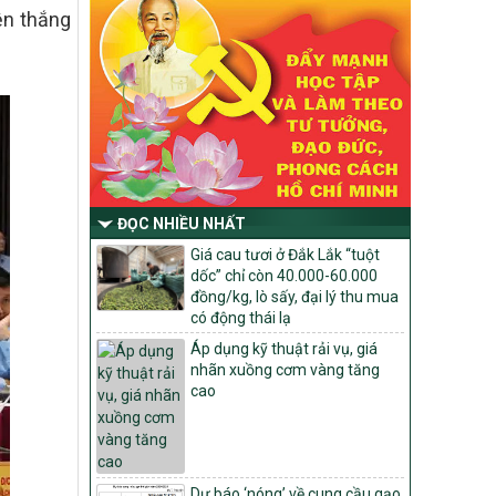
tiêu quốc gia xây dựng nông thôn mới,
ện thắng
giảm nghèo bền vững và phát triển kinh
tế – xã hội vùng đồng bào dân tộc thiểu
số và miền núi giai đoạn 2026 – 2030
trên địa bàn tỉnh Nghệ An
Quyết định số 2490/QĐ-UBND
Về việc thành lập Ban Chỉ đạo Chương
trình mục tiều quốc gia xây dựng nông
thôn mới, giảm nghèo bền vững và phát
triển kinh tế – xã hội vùng đồng bào dân
ĐỌC NHIỀU NHẤT
tộc thiểu số và miền núi giai đoạn 2026
-2030 tỉnh Nghệ An
Giá cau tươi ở Đắk Lắk “tuột
dốc” chỉ còn 40.000-60.000
Thông tư Số 23/2026/TT-BNNMT
đồng/kg, lò sấy, đại lý thu mua
Thông tư Hướng dẫn thực hiện một số
có động thái lạ
nội dung Chương trình mục tiêu quốc gia
Áp dụng kỹ thuật rải vụ, giá
xây dựng nông thôn mới, giảm nghèo
nhãn xuồng cơm vàng tăng
bền vững và phát triển kinh tế – xã hội
cao
vùng đồng bào dân tộc thiểu số và miền
núi giai đoạn 2026-2030 thuộc phạm vi
quản lý nhà nước của Bộ Nông nghiệp và
Môi trường
Quyết định số: 26/2026/QĐ-TTg
Dự báo ‘nóng’ về cung cầu gạo