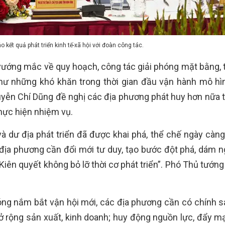
 kết quả phát triển kinh tế-xã hội với đoàn công tác.
ướng mắc về quy hoạch, công tác giải phóng mặt bằng, t
hư những khó khăn trong thời gian đầu vận hành mô hì
yễn Chí Dũng đề nghị các địa phương phát huy hơn nữa t
thực hiện nhiệm vụ.
à dư địa phát triển đã được khai phá, thể chế ngày càng 
 địa phương cần đổi mới tư duy, tạo bước đột phá, dám n
Kiên quyết không bỏ lỡ thời cơ phát triển”. Phó Thủ tướn
ng nắm bắt vận hội mới, các địa phương cần có chính s
ở rộng sản xuất, kinh doanh; huy động nguồn lực, đẩy m