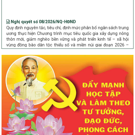
Nghị quyết số 08/2026/NQ-HĐND
Quy định nguyên tắc, tiêu chí, định mức phân bổ ngân sách trung
ương thực hiện Chương trình mục tiêu quốc gia xây dựng nông
thôn mới, giảm nghèo bền vững và phát triển kinh tế – xã hội
vùng đồng bào dân tộc thiểu số và miền núi giai đoạn 2026 –
2030 trên địa bàn tỉnh Nghệ An
Chỉ Thị số 22-CT/TU
về đẩy mạnh thực hiện Chương trình mục tiêu quốc gia xây dựng
nông thôn mới, giảm nghèo bền vững và phát triển kinh tế – xã
hội vùng đồng bào dân tộc thiểu số và miền núi giai đoạn 2026 –
2030 trên địa bàn tỉnh Nghệ An
Quyết định số 2490/QĐ-UBND
Về việc thành lập Ban Chỉ đạo Chương trình mục tiều quốc gia xây
dựng nông thôn mới, giảm nghèo bền vững và phát triển kinh tế –
xã hội vùng đồng bào dân tộc thiểu số và miền núi giai đoạn 2026
-2030 tỉnh Nghệ An
Thông tư Số 23/2026/TT-BNNMT
Thông tư Hướng dẫn thực hiện một số nội dung Chương trình
mục tiêu quốc gia xây dựng nông thôn mới, giảm nghèo bền