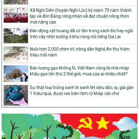
103/PTNT-NTM
Xã Nghi Diên (huyện Nghi Lộc) kỷ niệm 70 năm thành
Về việc đăng ký thực hiện Dự án liên kết theo chuỗi giá trị thuộc
lập và đón Bằng công nhận xã đạt chuẩn nông thôn
Dự án 2 – Chương trình Mục tiêu quốc gia Giảm nghèo bền vững
mới nâng cao
giai đoạn 2021-2025 được kéo dài sang năm 2026
Đàn động vật hoang dã có tên trong sách Đỏ hay ngồi
827/QĐ-BNNMT
trên cây nhìn xuống ở khu rừng nổi tiếng Gia Lai
Quyết định Ban hành Kế hoạch triển khai thực hiện Chương trình
mục tiêu quốc gia xây dựng nông thôn mới, giảm nghèo bền
Nuôi hơn 2.000 chim trĩ, nông dân Nghệ An thu trăm
vững và phát triển kinh tế – xã hội vùng đồng bào dân tộc thiểu
triệu mỗi năm
số và miền núi giai đoạn 2026-2035, giai đoạn I: Từ năm 2026
đến năm 2030
Bán lượng gạo khổng lồ, Việt Nam cũng là nhà nhập
14/2026/TT-BNNMT
khẩu gạo lớn thứ 2 thế giới, mua của ai nhiều nhất?
Hướng dẫn thực hiện một số nội dung tiêu chí, điều kiện thuộc Bộ
tiêu chí quốc gia về nông thôn mới giai đoạn 2026 – 2030 thuộc
Sự thật loại trứng xanh lè xanh lét siêu độc, lạ, giá gần
phạm vi quản lý nhà nước của Bộ Nông nghiệp và Môi trường
1 triệu/quả, được rao bán rầm rộ khắp các chợ
417/QĐ-BNNMT
Phê duyệt Chương trình mục tiêu quốc gia xây dựng nông thôn
mới, giảm nghèo bền vững và phát triển kinh tế – xã hội vùng
đồng bào dân tộc thiểu số và miền núi giai đoạn 2026-2035, giai
đoạn I: Từ năm 2026 đến năm 2030
Nghị quyết số 08/2026/NQ-HĐND