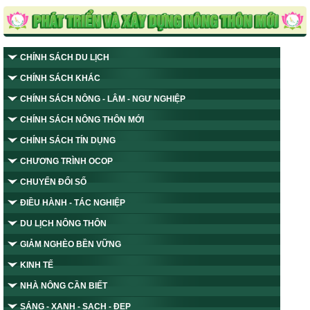
CHÍNH SÁCH DU LỊCH
CHÍNH SÁCH KHÁC
CHÍNH SÁCH NÔNG - LÂM - NGƯ NGHIỆP
CHÍNH SÁCH NÔNG THÔN MỚI
CHÍNH SÁCH TÍN DỤNG
CHƯƠNG TRÌNH OCOP
CHUYỂN ĐỔI SỐ
ĐIỀU HÀNH - TÁC NGHIỆP
DU LỊCH NÔNG THÔN
GIẢM NGHÈO BỀN VỮNG
KINH TẾ
NHÀ NÔNG CẦN BIẾT
SÁNG - XANH - SẠCH - ĐẸP