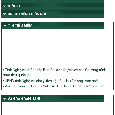
THỜI SỰ
TIN TỨC NÔNG THÔN MỚI
TIN TIÊU ĐIỂM
Tỉnh Nghệ An thành lập Ban Chỉ đạo thực hiện các Chương trình
mục tiêu quốc gia
UBND tỉnh Nghệ An cho ý kiến bộ tiêu chí xã Nông thôn mới
Ban Thường vụ Tỉnh ủy Nghệ An ban hành Chỉ thị về đẩy mạnh
thực hiện Chương trình mục tiêu quốc gia xây dựng nông thôn mới,
giảm nghèo bền vững và phát triển kinh tế – xã hội vùng đồng bào
VĂN BẢN BAN HÀNH
dân tộc thiểu số và miền núi giai đoạn 2026 – 2030 trên địa bàn tỉnh
Nghệ An
Bộ Dân tộc và Tôn giáo làm việc với UBND tỉnh về tình hình thực
hiện các Chương trình mục tiêu quốc gia trên địa bàn